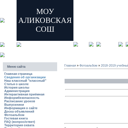
МОУ
АЛИКОВСКАЯ
СОШ
главная
регистрация
Главная
»
Фотоальбом
»
2018-2019 учебны
Меню сайта
Главная страница
Сведения об организации
Наш классный "классный"
Статья о школе
История школы
Администрация
Интерактивная приёмная
Информбезопасность
Расписание уроков
Выпускники
Информация о сайте
Доска объявлений
Фотоальбом
Гостевая книга
FAQ (вопрос/ответ)
Территория охвата