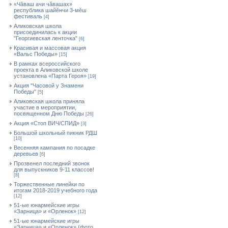
«Чăваш ачи чăвашах»
республика шайĕнчи 3-мĕш
фестиваль
[4]
Аликовская школа
присоединилась к акции
"Георгиевская ленточка"
[6]
Красивая и массовая акция
«Вальс Победы»
[15]
В рамках всероссийского
проекта в Аликовской школе
установлена «Парта Героя»
[19]
Акция "Часовой у Знамени
Победы"
[5]
Аликовская школа приняла
участие в мероприятии,
посвященном Дню Победы
[26]
Акция «Стоп ВИЧ/СПИД»
[3]
Большой школьный пикник РДШ
[10]
Весенняя кампания по посадке
деревьев
[6]
Прозвенел последний звонок
для выпускников 9-11 классов!
[8]
Торжественные линейки по
итогам 2018-2019 учебного года
[12]
51-ые юнармейские игры
«Зарница» и «Орленок»
[12]
51-ые юнармейские игры
«Зарница» и «Орленок» (фото