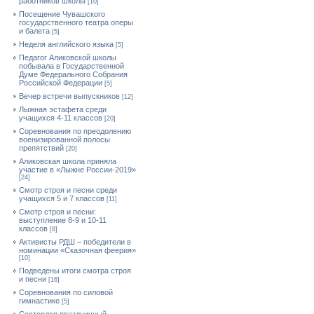
работников школы
[10]
Посещение Чувашского
государственного театра оперы
и балета
[5]
Неделя английского языка
[5]
Педагог Аликовской школы
побывала в Государственной
Думе Федерального Собрания
Российской Федерации
[5]
Вечер встречи выпускников
[12]
Лыжная эстафета среди
учащихся 4-11 классов
[20]
Cоревнования по преодолению
военизированной полосы
препятствий
[20]
Аликовская школа приняла
участие в «Лыжне России-2019»
[24]
Смотр строя и песни среди
учащихся 5 и 7 классов
[11]
Смотр строя и песни:
выступление 8-9 и 10-11
классов
[8]
Активисты РДШ – победители в
номинации «Сказочная феерия»
[10]
Подведены итоги смотра строя
и песни
[16]
Соревнования по силовой
гимнастике
[5]