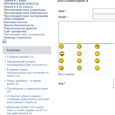
Приём в 1 класс
Всего комментариев:
0
ПРОФИЛЬНЫЕ КЛАССЫ
Приём в 2-11 классы
Противодействие коррупции
Имя *:
Противодействие бюрократии
Противодействие экстремизму
Email *:
ОРКСЭ/ОДНКР
Баннеры школы
Школа безопасности
Персональные данные
Сайт профкома
Противодействие экстремизму
Помощь психолога
Альбомы
Собирай урожай
[12]
Праздничный концерт,
посвященный Дню учителя
[47]
В рамках акции –
показательные выступления по
Все смайлы
каратэ
[4]
Наше здоровье – в наших
Код *:
руках!
[5]
Посвящение в первоклассники
[24]
Открытые уроки в рамках
семинара-практикума учителей
иностранного языка
[5]
Школьник может! Что нужно
знать о своих правах на ЕГЭ и
как действовать
[4]