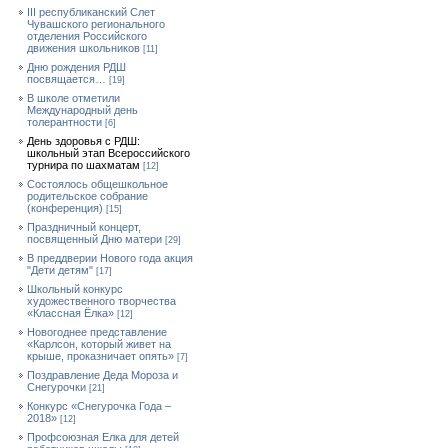
III республиканский Слет
Чувашского регионального
отделения Российского
движения школьников
[11]
Дню рождения РДШ
посвящается…
[19]
В школе отметили
Международный день
толерантности
[6]
День здоровья с РДШ:
школьный этап Всероссийского
турнира по шахматам
[12]
Состоялось общешкольное
родительское собрание
(конференция)
[15]
Праздничный концерт,
посвященный Дню матери
[29]
В преддверии Нового года акция
"Дети детям"
[17]
Школьный конкурс
художественного творчества
«Классная Ёлка»
[12]
Новогоднее представление
«Карлсон, который живет на
крыше, проказничает опять»
[7]
Поздравление Деда Мороза и
Снегурочки
[21]
Конкурс «Снегурочка Года –
2018»
[12]
Профсоюзная Елка для детей