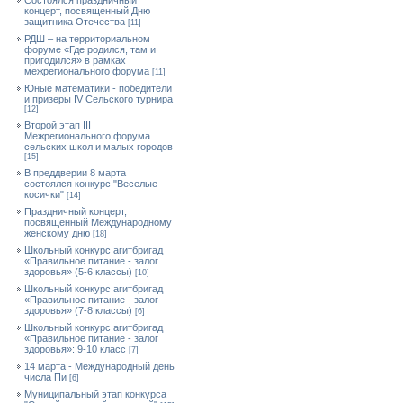
Состоялся праздничный
концерт, посвященный Дню
защитника Отечества
[11]
РДШ – на территориальном
форуме «Где родился, там и
пригодился» в рамках
межрегионального форума
[11]
Юные математики - победители
и призеры IV Сельского турнира
[12]
Второй этап III
Межрегионального форума
сельских школ и малых городов
[15]
В преддверии 8 марта
состоялся конкурс "Веселые
косички"
[14]
Праздничный концерт,
посвященный Международному
женскому дню
[18]
Школьный конкурс агитбригад
«Правильное питание - залог
здоровья» (5-6 классы)
[10]
Школьный конкурс агитбригад
«Правильное питание - залог
здоровья» (7-8 классы)
[6]
Школьный конкурс агитбригад
«Правильное питание - залог
здоровья»: 9-10 класс
[7]
14 марта - Международный день
числа Пи
[6]
Муниципальный этап конкурса