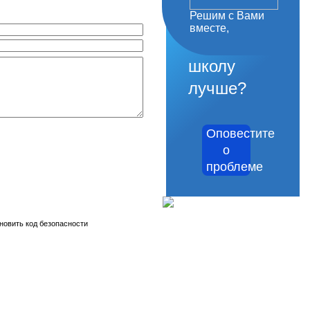
Решим с Вами
как
вместе,
сделать
школу
лучше?
Оповестите
о
проблеме