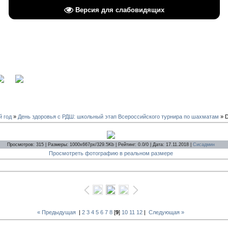
Версия для слабовидящих
вход
й год
»
День здоровья с РДШ: школьный этап Всероссийского турнира по шахматам
» 
Просмотров: 315 | Размеры: 1000x667px/329.5Kb | Рейтинг: 0.0/0 | Дата: 17.11.2018 |
Сисадмин
Просмотреть фотографию в реальном размере
« Предыдущая
|
2
3
4
5
6
7
8
[
9
]
10
11
12
|
Следующая »