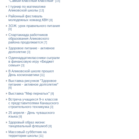
"Самый классный классный"
[15]
I турнир по математике
Аликовской школы
[13]
Районный фестиваль
молодежных команд КВН
[8]
ЗОЖ: урок правильного питания
[0]
Спартакиада работников
образования Аликовского
района продолжается
[7]
Здоровое питание - активное
долголетие
[3]
Одиннадцатиклассники сыграли
в финансовую игру «Бюджет
семьи»
[3]
В Аликовской школе прошел
День космонавтики
[11]
Выставка рисунков "Здоровое
питание - активное долголетие"
[6]
Выставка "Мир пернатых"
[8]
Встреча учащихся 9-х классов
с представителями Канашского
строительного техникума
[3]
25 апреля - День чувашского
языка
[9]
Здоровый образ жизни:
танцевальный флешмоб
[8]
Массовый субботник на
территории школы
[11]