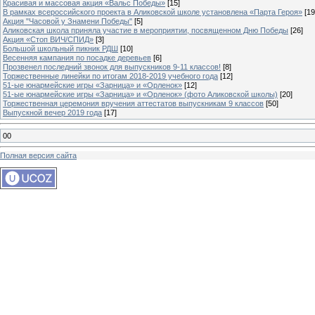
Красивая и массовая акция «Вальс Победы»
[15]
В рамках всероссийского проекта в Аликовской школе установлена «Парта Героя»
[19
Акция "Часовой у Знамени Победы"
[5]
Аликовская школа приняла участие в мероприятии, посвященном Дню Победы
[26]
Акция «Стоп ВИЧ/СПИД»
[3]
Большой школьный пикник РДШ
[10]
Весенняя кампания по посадке деревьев
[6]
Прозвенел последний звонок для выпускников 9-11 классов!
[8]
Торжественные линейки по итогам 2018-2019 учебного года
[12]
51-ые юнармейские игры «Зарница» и «Орленок»
[12]
51-ые юнармейские игры «Зарница» и «Орленок» (фото Аликовской школы)
[20]
Торжественная церемония вручения аттестатов выпускникам 9 классов
[50]
Выпускной вечер 2019 года
[17]
00
Полная версия сайта