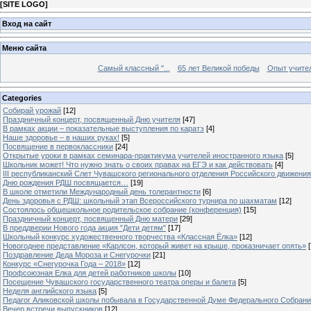
[
SITE LOGO
]
Вход на сайт
Меню сайта
Самый классный "...
65 лет Великой победы
Опыт учителе
Categories
Собирай урожай
[12]
Праздничный концерт, посвященный Дню учителя
[47]
В рамках акции – показательные выступления по каратэ
[4]
Наше здоровье – в наших руках!
[5]
Посвящение в первоклассники
[24]
Открытые уроки в рамках семинара-практикума учителей иностранного языка
[5]
Школьник может! Что нужно знать о своих правах на ЕГЭ и как действовать
[4]
III республиканский Слет Чувашского регионального отделения Российского движени
Дню рождения РДШ посвящается…
[19]
В школе отметили Международный день толерантности
[6]
День здоровья с РДШ: школьный этап Всероссийского турнира по шахматам
[12]
Состоялось общешкольное родительское собрание (конференция)
[15]
Праздничный концерт, посвященный Дню матери
[29]
В преддверии Нового года акция "Дети детям"
[17]
Школьный конкурс художественного творчества «Классная Ёлка»
[12]
Новогоднее представление «Карлсон, который живет на крыше, проказничает опять»
[
Поздравление Деда Мороза и Снегурочки
[21]
Конкурс «Снегурочка Года – 2018»
[12]
Профсоюзная Елка для детей работников школы
[10]
Посещение Чувашского государственного театра оперы и балета
[5]
Неделя английского языка
[5]
Педагог Аликовской школы побывала в Государственной Думе Федерального Собран
Вечер встречи выпускников
[12]