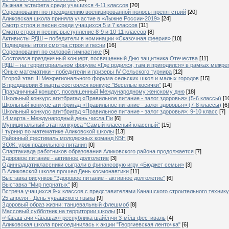
Лыжная эстафета среди учащихся 4-11 классов
[20]
Cоревнования по преодолению военизированной полосы препятствий
[20]
Аликовская школа приняла участие в «Лыжне России-2019»
[24]
Смотр строя и песни среди учащихся 5 и 7 классов
[11]
Смотр строя и песни: выступление 8-9 и 10-11 классов
[8]
Активисты РДШ – победители в номинации «Сказочная феерия»
[10]
Подведены итоги смотра строя и песни
[16]
Соревнования по силовой гимнастике
[5]
Состоялся праздничный концерт, посвященный Дню защитника Отечества
[11]
РДШ – на территориальном форуме «Где родился, там и пригодился» в рамках межр
Юные математики - победители и призеры IV Сельского турнира
[12]
Второй этап III Межрегионального форума сельских школ и малых городов
[15]
В преддверии 8 марта состоялся конкурс "Веселые косички"
[14]
Праздничный концерт, посвященный Международному женскому дню
[18]
Школьный конкурс агитбригад «Правильное питание - залог здоровья» (5-6 классы)
[1
Школьный конкурс агитбригад «Правильное питание - залог здоровья» (7-8 классы)
[6]
Школьный конкурс агитбригад «Правильное питание - залог здоровья»: 9-10 класс
[7]
14 марта - Международный день числа Пи
[6]
Муниципальный этап конкурса "Самый классный классный"
[15]
I турнир по математике Аликовской школы
[13]
Районный фестиваль молодежных команд КВН
[8]
ЗОЖ: урок правильного питания
[0]
Спартакиада работников образования Аликовского района продолжается
[7]
Здоровое питание - активное долголетие
[3]
Одиннадцатиклассники сыграли в финансовую игру «Бюджет семьи»
[3]
В Аликовской школе прошел День космонавтики
[11]
Выставка рисунков "Здоровое питание - активное долголетие"
[6]
Выставка "Мир пернатых"
[8]
Встреча учащихся 9-х классов с представителями Канашского строительного техник
25 апреля - День чувашского языка
[9]
Здоровый образ жизни: танцевальный флешмоб
[8]
Массовый субботник на территории школы
[11]
«Чăваш ачи чăвашах» республика шайĕнчи 3-мĕш фестиваль
[4]
Аликовская школа присоединилась к акции "Георгиевская ленточка"
[6]