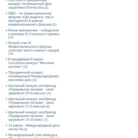
Состоялся праздничный
концерт, посвященный Дню
защитника Отечества
[11]
РДШ – на территориальном
форуме «Где родился, там и
пригодился» в рамках
межрегионального форума
[11]
Юные математики - победители
и призеры IV Сельского турнира
[12]
Второй этап III
Межрегионального форума
сельских школ и малых городов
[15]
В преддверии 8 марта
состоялся конкурс "Веселые
косички"
[14]
Праздничный концерт,
посвященный Международному
женскому дню
[18]
Школьный конкурс агитбригад
«Правильное питание - залог
здоровья» (5-6 классы)
[10]
Школьный конкурс агитбригад
«Правильное питание - залог
здоровья» (7-8 классы)
[6]
Школьный конкурс агитбригад
«Правильное питание - залог
здоровья»: 9-10 класс
[7]
14 марта - Международный день
числа Пи
[6]
Муниципальный этап конкурса