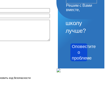
Решим с Вами
как
вместе,
сделать
школу
лучше?
Оповестите
о
проблеме