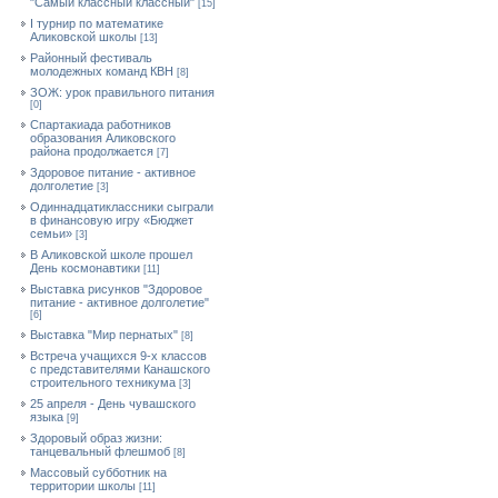
"Самый классный классный"
[15]
I турнир по математике
Аликовской школы
[13]
Районный фестиваль
молодежных команд КВН
[8]
ЗОЖ: урок правильного питания
[0]
Спартакиада работников
образования Аликовского
района продолжается
[7]
Здоровое питание - активное
долголетие
[3]
Одиннадцатиклассники сыграли
в финансовую игру «Бюджет
семьи»
[3]
В Аликовской школе прошел
День космонавтики
[11]
Выставка рисунков "Здоровое
питание - активное долголетие"
[6]
Выставка "Мир пернатых"
[8]
Встреча учащихся 9-х классов
с представителями Канашского
строительного техникума
[3]
25 апреля - День чувашского
языка
[9]
Здоровый образ жизни:
танцевальный флешмоб
[8]
Массовый субботник на
территории школы
[11]