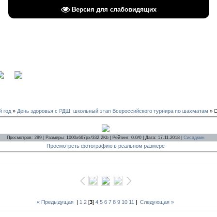
Версия для слабовидящих
вход
й год
»
День здоровья с РДШ: школьный этап Всероссийского турнира по шахматам
» 
Просмотров: 299 | Размеры: 1000x667px/332.2Kb | Рейтинг: 0.0/0 | Дата: 17.11.2018 |
Сисадмин
Просмотреть фотографию в реальном размере
« Предыдущая
|
1
2
[
3
]
4
5
6
7
8
9
10
11
|
Следующая »