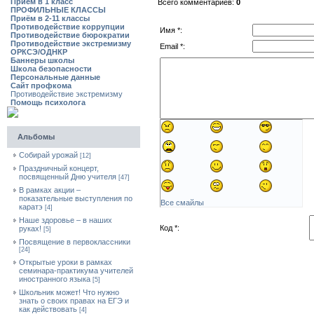
Приём в 1 класс
Всего комментариев:
0
ПРОФИЛЬНЫЕ КЛАССЫ
Приём в 2-11 классы
Противодействие коррупции
Имя *:
Противодействие бюрократии
Противодействие экстремизму
Email *:
ОРКСЭ/ОДНКР
Баннеры школы
Школа безопасности
Персональные данные
Сайт профкома
Противодействие экстремизму
Помощь психолога
Альбомы
Собирай урожай
[12]
Праздничный концерт,
посвященный Дню учителя
[47]
В рамках акции –
показательные выступления по
Все смайлы
каратэ
[4]
Наше здоровье – в наших
Код *:
руках!
[5]
Посвящение в первоклассники
[24]
Открытые уроки в рамках
семинара-практикума учителей
иностранного языка
[5]
Школьник может! Что нужно
знать о своих правах на ЕГЭ и
как действовать
[4]