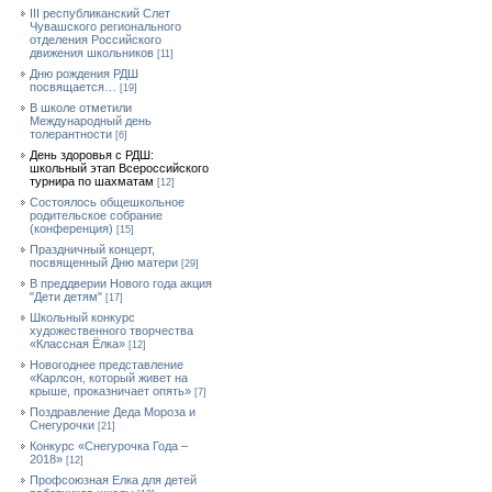
III республиканский Слет
Чувашского регионального
отделения Российского
движения школьников
[11]
Дню рождения РДШ
посвящается…
[19]
В школе отметили
Международный день
толерантности
[6]
День здоровья с РДШ:
школьный этап Всероссийского
турнира по шахматам
[12]
Состоялось общешкольное
родительское собрание
(конференция)
[15]
Праздничный концерт,
посвященный Дню матери
[29]
В преддверии Нового года акция
"Дети детям"
[17]
Школьный конкурс
художественного творчества
«Классная Ёлка»
[12]
Новогоднее представление
«Карлсон, который живет на
крыше, проказничает опять»
[7]
Поздравление Деда Мороза и
Снегурочки
[21]
Конкурс «Снегурочка Года –
2018»
[12]
Профсоюзная Елка для детей