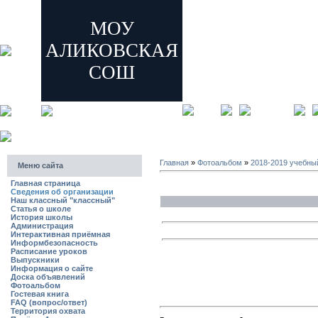
МОУ
АЛИКОВСКАЯ
СОШ
главная
регистрация
Главная
»
Фотоальбом
»
2018-2019 учебны
Меню сайта
Главная страница
Сведения об организации
Наш классный "классный"
Статья о школе
История школы
Администрация
Интерактивная приёмная
Информбезопасность
Расписание уроков
Выпускники
Информация о сайте
Доска объявлений
Фотоальбом
Гостевая книга
FAQ (вопрос/ответ)
Территория охвата