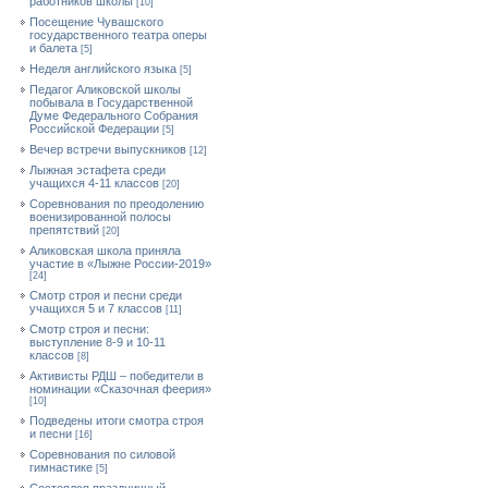
работников школы
[10]
Посещение Чувашского
государственного театра оперы
и балета
[5]
Неделя английского языка
[5]
Педагог Аликовской школы
побывала в Государственной
Думе Федерального Собрания
Российской Федерации
[5]
Вечер встречи выпускников
[12]
Лыжная эстафета среди
учащихся 4-11 классов
[20]
Cоревнования по преодолению
военизированной полосы
препятствий
[20]
Аликовская школа приняла
участие в «Лыжне России-2019»
[24]
Смотр строя и песни среди
учащихся 5 и 7 классов
[11]
Смотр строя и песни:
выступление 8-9 и 10-11
классов
[8]
Активисты РДШ – победители в
номинации «Сказочная феерия»
[10]
Подведены итоги смотра строя
и песни
[16]
Соревнования по силовой
гимнастике
[5]