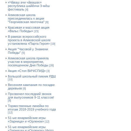
«Чăваш ачи чăвашах»
республика шайĕнчи 3-мĕш
фестиваль
[4]
Аликовская школа
присоединилась к акции
"Георгиевская ленточка"
[6]
Красивая и массовая акция
«Вальс Победы»
[15]
В рамках всероссийского
проекта в Аликовской школе
установлена «Парта Героя»
[19]
Акция "Часовой у Знамени
Победы"
[5]
Аликовская школа приняла
участие в мероприятии,
посвященном Дню Победы
[26]
Акция «Стоп ВИЧ/СПИД»
[3]
Большой школьный пикник РДШ
[10]
Весенняя кампания по посадке
деревьев
[6]
Прозвенел последний звонок
для выпускников 9-11 классов!
[8]
Торжественные линейки по
итогам 2018-2019 учебного года
[12]
51-ые юнармейские игры
«Зарница» и «Орленок»
[12]
51-ые юнармейские игры
«Зарница» и «Орленок» (фото