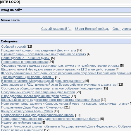
[
SITE LOGO
]
Вход на сайт
Меню сайта
Самый классный "...
65 лет Великой победы
Опыт учителе
Categories
Собирай урожай
[12]
Праздничный концерт, посвященный Дню учителя
[47]
В рамках акции – показательные выступления по каратэ
[4]
Наше здоровье – в наших руках!
[5]
Посвящение в первоклассники
[24]
Открытые уроки в рамках семинара-практикума учителей иностранного языка
[5]
Школьник может! Что нужно знать о своих правах на ЕГЭ и как действовать
[4]
III республиканский Слет Чувашского регионального отделения Российского движени
Дню рождения РДШ посвящается…
[19]
В школе отметили Международный день толерантности
[6]
День здоровья с РДШ: школьный этап Всероссийского турнира по шахматам
[12]
Состоялось общешкольное родительское собрание (конференция)
[15]
Праздничный концерт, посвященный Дню матери
[29]
В преддверии Нового года акция "Дети детям"
[17]
Школьный конкурс художественного творчества «Классная Ёлка»
[12]
Новогоднее представление «Карлсон, который живет на крыше, проказничает опять»
[
Поздравление Деда Мороза и Снегурочки
[21]
Конкурс «Снегурочка Года – 2018»
[12]
Профсоюзная Елка для детей работников школы
[10]
Посещение Чувашского государственного театра оперы и балета
[5]
Неделя английского языка
[5]
Педагог Аликовской школы побывала в Государственной Думе Федерального Собран
Вечер встречи выпускников
[12]