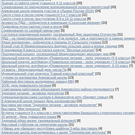
Лыжная эстафета среди учащихся 4-11 классов
[20]
Cоревнования по преодолению военизированной полосы препятствий
[20]
Аликовская школа приняла участие в «Лыжне России-2019»
[24]
Смотр строя и песни среди учащихся 5 и 7 классов
[11]
Смотр строя и песни: выступление 8-9 и 10-11 классов
[8]
Активисты РДШ – победители в номинации «Сказочная феерия»
[10]
Подведены итоги смотра строя и песни
[16]
Соревнования по силовой гимнастике
[5]
Состоялся праздничный концерт, посвященный Дню защитника Отечества
[11]
РДШ – на территориальном форуме «Где родился, там и пригодился» в рамках межр
Юные математики - победители и призеры IV Сельского турнира
[12]
Второй этап III Межрегионального форума сельских школ и малых городов
[15]
В преддверии 8 марта состоялся конкурс "Веселые косички"
[14]
Праздничный концерт, посвященный Международному женскому дню
[18]
Школьный конкурс агитбригад «Правильное питание - залог здоровья» (5-6 классы)
[1
Школьный конкурс агитбригад «Правильное питание - залог здоровья» (7-8 классы)
[6]
Школьный конкурс агитбригад «Правильное питание - залог здоровья»: 9-10 класс
[7]
14 марта - Международный день числа Пи
[6]
Муниципальный этап конкурса "Самый классный классный"
[15]
I турнир по математике Аликовской школы
[13]
Районный фестиваль молодежных команд КВН
[8]
ЗОЖ: урок правильного питания
[0]
Спартакиада работников образования Аликовского района продолжается
[7]
Здоровое питание - активное долголетие
[3]
Одиннадцатиклассники сыграли в финансовую игру «Бюджет семьи»
[3]
В Аликовской школе прошел День космонавтики
[11]
Выставка рисунков "Здоровое питание - активное долголетие"
[6]
Выставка "Мир пернатых"
[8]
Встреча учащихся 9-х классов с представителями Канашского строительного техник
25 апреля - День чувашского языка
[9]
Здоровый образ жизни: танцевальный флешмоб
[8]
Массовый субботник на территории школы
[11]
«Чăваш ачи чăвашах» республика шайĕнчи 3-мĕш фестиваль
[4]
Аликовская школа присоединилась к акции "Георгиевская ленточка"
[6]