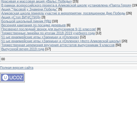
Красивая и массовая акция «Вальс Победы»
[15]
В рамках всероссийского проекта в Аликовской школе установлена «Парта Героя»
[19
Акция "Часовой у Знамени Победы"
[5]
Аликовская школа приняла участие в мероприятии, посвященном Дню Победы
[26]
Акция «Стоп ВИЧ/СПИД»
[3]
Большой школьный пикник РДШ
[10]
Весенняя кампания по посадке деревьев
[6]
Прозвенел последний звонок для выпускников 9-11 классов!
[8]
Торжественные линейки по итогам 2018-2019 учебного года
[12]
51-ые юнармейские игры «Зарница» и «Орленок»
[12]
51-ые юнармейские игры «Зарница» и «Орленок» (фото Аликовской школы)
[20]
Торжественная церемония вручения аттестатов выпускникам 9 классов
[50]
Выпускной вечер 2019 года
[17]
00
Полная версия сайта