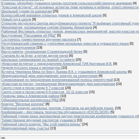
В рамках «АгроДня» учащиеся школы посетили сельскохозяйственную академию
[4]
"Классная встреча": об основных аспектах прав человека и ребенка, ответственности 
Школьный турнир по шахматам
[25]
Всероссийский марафон открытых уроков в Аликовской школе
[5]
Новый год в школе
[8]
Открытие ресурсного Центра республиканского проекта "Я выбираю спортивный туризм
Мероприятия, посвященные снятию блокады Ленинграда
[4]
Районный Фестиваль открытых уроков, внеклассных мероприятий, мастер-классов п
Выступление "Расскажем об РДШ"
[5]
Состоялось торжественное вручение паспорта
[7]
Республиканский семинар с учителями начальных классов и чувашского языка
[5]
Встреча выпускников
[19]
Вахта памяти, посвященная Сталинградской битве
[5]
Сначала Аз да Буки, а потом другие науки
[6]
Школьные соревнования по лыжной эстафете
[25]
«Классная встреча» с председателем Аликовской ТИК Кротовым В.В.
[9]
Неделя русского языка и литературы
[10]
Встреча Чемпиона Мира по боксу Львова В.К. с учащимися Аликовской школы
[6]
Международный день книгодарения: конкурс на скорочтение
[9]
Cоревнования по преодолению военизированной полосы препятствий
[13]
«Классная встреча», посвященная Международному дню книгодарения
[10]
Смотр строя и песни среди 4-7 классов
[29]
Смотр строя и песни среди 8-9 классов, 10-11 классов
[15]
Проводы зимы в Аликовском районе
[10]
Образовательное воскресенье РДШ
[22]
Конкурс "Веселые косички"
[8]
Районный конкурс школьных театров. Спектакль на английском языке.
[19]
Конференция – фестиваль творчества обучающихся «EXCELSIOR»
[5]
Районный турнир юных математиков научно-практическая конференция учащихся «М
Торжественное вручение паспортов учащимся
[11]
Районный смотр-конкурс "Мы этой памяти верны"
[24]
Международный день счастья
[13]
00