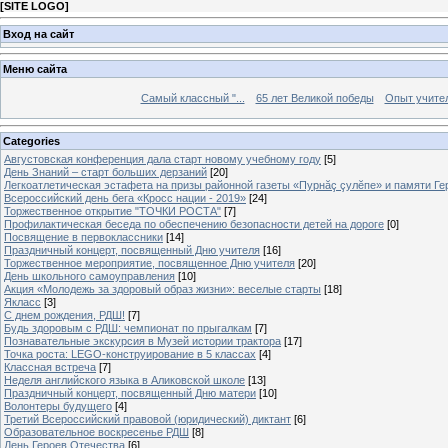
[
SITE LOGO
]
Вход на сайт
Меню сайта
Самый классный "...
65 лет Великой победы
Опыт учителе
Categories
Августовская конференция дала старт новому учебному году
[5]
День Знаний – старт больших дерзаний
[20]
Легкоатлетическая эстафета на призы районной газеты «Пурнăç çулĕпе» и памяти Ге
Всероссийский день бега «Кросс нации - 2019»
[24]
Торжественное открытие "ТОЧКИ РОСТА"
[7]
Профилактическая беседа по обеспечению безопасности детей на дороге
[0]
Посвящение в первоклассники
[14]
Праздничный концерт, посвященный Дню учителя
[16]
Торжественное мероприятие, посвященное Дню учителя
[20]
День школьного самоуправления
[10]
Акция «Молодежь за здоровый образ жизни»: веселые старты
[18]
Якласс
[3]
С днем рождения, РДШ!
[7]
Будь здоровым с РДШ: чемпионат по прыгалкам
[7]
Познавательные экскурсия в Музей истории трактора
[17]
Точка роста: LEGO-конструирование в 5 классах
[4]
Классная встреча
[7]
Неделя английского языка в Аликовской школе
[13]
Праздничный концерт, посвященный Дню матери
[10]
Волонтеры будущего
[4]
Третий Всероссийский правовой (юридический) диктант
[6]
Образовательное воскресенье РДШ
[8]
День Героев Отечества
[6]