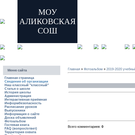
МОУ
АЛИКОВСКАЯ
СОШ
главная
регистрация
Главная
»
Фотоальбом
»
2019-2020 учебны
Меню сайта
Главная страница
Сведения об организации
Наш классный "классный"
Статья о школе
История школы
Администрация
Интерактивная приёмная
Информбезопасность
Расписание уроков
Выпускники
Информация о сайте
Доска объявлений
Фотоальбом
Гостевая книга
Всего комментариев:
0
FAQ (вопрос/ответ)
Территория охвата