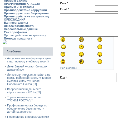
Приём в 1 класс
Имя *:
ПРОФИЛЬНЫЕ КЛАССЫ
Приём в 2-11 классы
Email *:
Противодействие коррупции
Противодействие бюрократии
Противодействие экстремизму
ОРКСЭ/ОДНКР
Баннеры школы
Школа безопасности
Персональные данные
Сайт профкома
Противодействие экстремизму
Помощь психолога
Альбомы
Августовская конференция дала
старт новому учебному году
[5]
День Знаний – старт больших
Все смайлы
дерзаний
[20]
Легкоатлетическая эстафета на
Код *:
призы районной газеты «Пурнăç
çулĕпе» и памяти Героя
Советского Союза
[14]
Всероссийский день бега
«Кросс нации - 2019»
[24]
Торжественное открытие
"ТОЧКИ РОСТА"
[7]
Профилактическая беседа по
обеспечению безопасности
детей на дороге
[0]
Посвящение в первоклассники