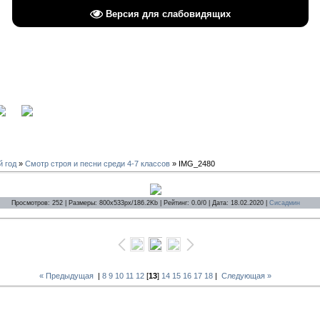
Версия для слабовидящих
вход
й год
»
Смотр строя и песни среди 4-7 классов
» IMG_2480
Просмотров: 252 | Размеры: 800x533px/186.2Kb | Рейтинг: 0.0/0 | Дата: 18.02.2020 |
Сисадмин
« Предыдущая
|
8
9
10
11
12
[
13
]
14
15
16
17
18
|
Следующая »