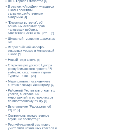
День Героев Отечества
[6]
В рамках «АгроДня» учащиеся
школы посетили
сельскохозяйственную
академию
[4]
"Классная встреча": об
основных аспектах прав
человека и ребенка,
ответственности и защите...
[5]
Школьный турнир по шахматам
[25]
Всероссийский марафон
открытых уроков в Аликовской
школе
[5]
Новый год в школе
[8]
Открытие ресурсного Центра
республиканского проекта "Я
выбираю спортивный туризм.
Туризм - в се...
[20]
Мероприятия, посвященные
снятию блокады Ленинграда
[4]
Районный Фестиваль открытых
уроков, внеклассных
мероприятий, мастер-классов
по иностранному языку
[9]
Выступление "Расскажем об
РДШ"
[5]
Состоялось торжественное
вручение паспорта
[7]
Республиканский семинар с
учителями начальных классов и