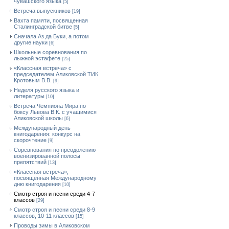
чувашского языка
[5]
Встреча выпускников
[19]
Вахта памяти, посвященная
Сталинградской битве
[5]
Сначала Аз да Буки, а потом
другие науки
[6]
Школьные соревнования по
лыжной эстафете
[25]
«Классная встреча» с
председателем Аликовской ТИК
Кротовым В.В.
[9]
Неделя русского языка и
литературы
[10]
Встреча Чемпиона Мира по
боксу Львова В.К. с учащимися
Аликовской школы
[6]
Международный день
книгодарения: конкурс на
скорочтение
[9]
Cоревнования по преодолению
военизированной полосы
препятствий
[13]
«Классная встреча»,
посвященная Международному
дню книгодарения
[10]
Смотр строя и песни среди 4-7
классов
[29]
Смотр строя и песни среди 8-9
классов, 10-11 классов
[15]
Проводы зимы в Аликовском