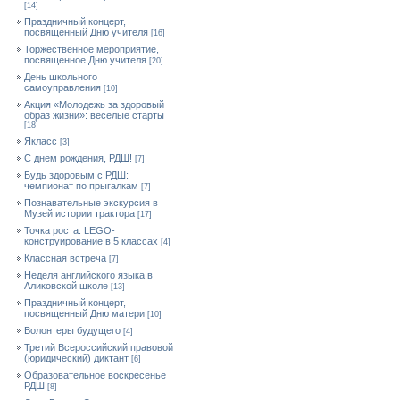
[14]
Праздничный концерт,
посвященный Дню учителя
[16]
Торжественное мероприятие,
посвященное Дню учителя
[20]
День школьного
самоуправления
[10]
Акция «Молодежь за здоровый
образ жизни»: веселые старты
[18]
Якласс
[3]
С днем рождения, РДШ!
[7]
Будь здоровым с РДШ:
чемпионат по прыгалкам
[7]
Познавательные экскурсия в
Музей истории трактора
[17]
Точка роста: LEGO-
конструирование в 5 классах
[4]
Классная встреча
[7]
Неделя английского языка в
Аликовской школе
[13]
Праздничный концерт,
посвященный Дню матери
[10]
Волонтеры будущего
[4]
Третий Всероссийский правовой
(юридический) диктант
[6]
Образовательное воскресенье
РДШ
[8]