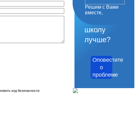
Решим с Вами
как
вместе,
сделать
школу
лучше?
Оповестите
о
проблеме