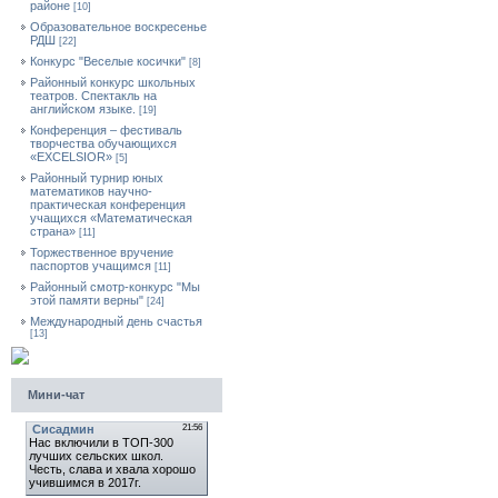
районе
[10]
Образовательное воскресенье
РДШ
[22]
Конкурс "Веселые косички"
[8]
Районный конкурс школьных
театров. Спектакль на
английском языке.
[19]
Конференция – фестиваль
творчества обучающихся
«EXCELSIOR»
[5]
Районный турнир юных
математиков научно-
практическая конференция
учащихся «Математическая
страна»
[11]
Торжественное вручение
паспортов учащимся
[11]
Районный смотр-конкурс "Мы
этой памяти верны"
[24]
Международный день счастья
[13]
Мини-чат