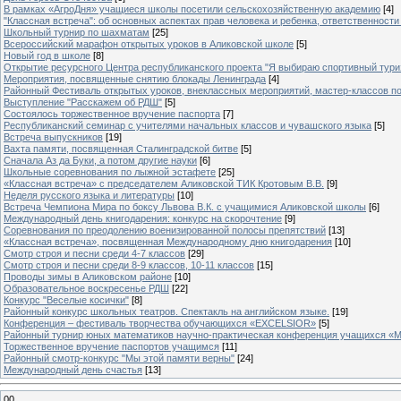
В рамках «АгроДня» учащиеся школы посетили сельскохозяйственную академию
[4]
"Классная встреча": об основных аспектах прав человека и ребенка, ответственности 
Школьный турнир по шахматам
[25]
Всероссийский марафон открытых уроков в Аликовской школе
[5]
Новый год в школе
[8]
Открытие ресурсного Центра республиканского проекта "Я выбираю спортивный туризм
Мероприятия, посвященные снятию блокады Ленинграда
[4]
Районный Фестиваль открытых уроков, внеклассных мероприятий, мастер-классов п
Выступление "Расскажем об РДШ"
[5]
Состоялось торжественное вручение паспорта
[7]
Республиканский семинар с учителями начальных классов и чувашского языка
[5]
Встреча выпускников
[19]
Вахта памяти, посвященная Сталинградской битве
[5]
Сначала Аз да Буки, а потом другие науки
[6]
Школьные соревнования по лыжной эстафете
[25]
«Классная встреча» с председателем Аликовской ТИК Кротовым В.В.
[9]
Неделя русского языка и литературы
[10]
Встреча Чемпиона Мира по боксу Львова В.К. с учащимися Аликовской школы
[6]
Международный день книгодарения: конкурс на скорочтение
[9]
Cоревнования по преодолению военизированной полосы препятствий
[13]
«Классная встреча», посвященная Международному дню книгодарения
[10]
Смотр строя и песни среди 4-7 классов
[29]
Смотр строя и песни среди 8-9 классов, 10-11 классов
[15]
Проводы зимы в Аликовском районе
[10]
Образовательное воскресенье РДШ
[22]
Конкурс "Веселые косички"
[8]
Районный конкурс школьных театров. Спектакль на английском языке.
[19]
Конференция – фестиваль творчества обучающихся «EXCELSIOR»
[5]
Районный турнир юных математиков научно-практическая конференция учащихся «М
Торжественное вручение паспортов учащимся
[11]
Районный смотр-конкурс "Мы этой памяти верны"
[24]
Международный день счастья
[13]
00