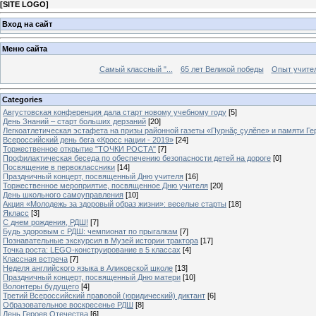
[
SITE LOGO
]
Вход на сайт
Меню сайта
Самый классный "...
65 лет Великой победы
Опыт учителе
Categories
Августовская конференция дала старт новому учебному году
[5]
День Знаний – старт больших дерзаний
[20]
Легкоатлетическая эстафета на призы районной газеты «Пурнăç çулĕпе» и памяти Ге
Всероссийский день бега «Кросс нации - 2019»
[24]
Торжественное открытие "ТОЧКИ РОСТА"
[7]
Профилактическая беседа по обеспечению безопасности детей на дороге
[0]
Посвящение в первоклассники
[14]
Праздничный концерт, посвященный Дню учителя
[16]
Торжественное мероприятие, посвященное Дню учителя
[20]
День школьного самоуправления
[10]
Акция «Молодежь за здоровый образ жизни»: веселые старты
[18]
Якласс
[3]
С днем рождения, РДШ!
[7]
Будь здоровым с РДШ: чемпионат по прыгалкам
[7]
Познавательные экскурсия в Музей истории трактора
[17]
Точка роста: LEGO-конструирование в 5 классах
[4]
Классная встреча
[7]
Неделя английского языка в Аликовской школе
[13]
Праздничный концерт, посвященный Дню матери
[10]
Волонтеры будущего
[4]
Третий Всероссийский правовой (юридический) диктант
[6]
Образовательное воскресенье РДШ
[8]
День Героев Отечества
[6]