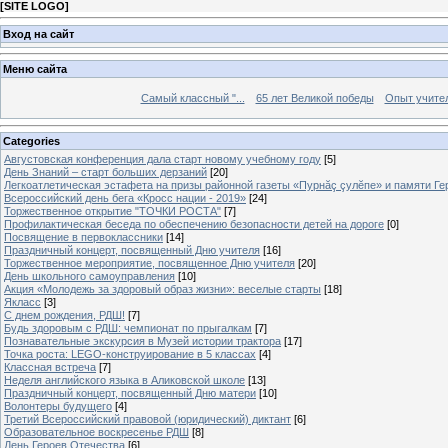
[
SITE LOGO
]
Вход на сайт
Меню сайта
Самый классный "...
65 лет Великой победы
Опыт учителе
Categories
Августовская конференция дала старт новому учебному году
[5]
День Знаний – старт больших дерзаний
[20]
Легкоатлетическая эстафета на призы районной газеты «Пурнăç çулĕпе» и памяти Ге
Всероссийский день бега «Кросс нации - 2019»
[24]
Торжественное открытие "ТОЧКИ РОСТА"
[7]
Профилактическая беседа по обеспечению безопасности детей на дороге
[0]
Посвящение в первоклассники
[14]
Праздничный концерт, посвященный Дню учителя
[16]
Торжественное мероприятие, посвященное Дню учителя
[20]
День школьного самоуправления
[10]
Акция «Молодежь за здоровый образ жизни»: веселые старты
[18]
Якласс
[3]
С днем рождения, РДШ!
[7]
Будь здоровым с РДШ: чемпионат по прыгалкам
[7]
Познавательные экскурсия в Музей истории трактора
[17]
Точка роста: LEGO-конструирование в 5 классах
[4]
Классная встреча
[7]
Неделя английского языка в Аликовской школе
[13]
Праздничный концерт, посвященный Дню матери
[10]
Волонтеры будущего
[4]
Третий Всероссийский правовой (юридический) диктант
[6]
Образовательное воскресенье РДШ
[8]
День Героев Отечества
[6]