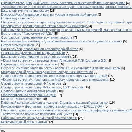
В рамках «АгроДня» учащиеся школы посетили сельскохозяйственную академию
[4]
"Классная встреча": об основных аспектах прав человека и ребенка, ответственности 
Школьный турнир по шахматам
[25]
Всероссийский марафон открытых уроков в Аликовской школе
[5]
Новый год в школе
[8]
Открытие ресурсного Центра республиканского проекта "Я выбираю спортивный туризм
Мероприятия, посвященные снятию блокады Ленинграда
[4]
Районный Фестиваль открытых уроков, внеклассных мероприятий, мастер-классов п
Выступление "Расскажем об РДШ"
[5]
Состоялось торжественное вручение паспорта
[7]
Республиканский семинар с учителями начальных классов и чувашского языка
[5]
Встреча выпускников
[19]
Вахта памяти, посвященная Сталинградской битве
[5]
Сначала Аз да Буки, а потом другие науки
[6]
Школьные соревнования по лыжной эстафете
[25]
«Классная встреча» с председателем Аликовской ТИК Кротовым В.В.
[9]
Неделя русского языка и литературы
[10]
Встреча Чемпиона Мира по боксу Львова В.К. с учащимися Аликовской школы
[6]
Международный день книгодарения: конкурс на скорочтение
[9]
Cоревнования по преодолению военизированной полосы препятствий
[13]
«Классная встреча», посвященная Международному дню книгодарения
[10]
Смотр строя и песни среди 4-7 классов
[29]
Смотр строя и песни среди 8-9 классов, 10-11 классов
[15]
Проводы зимы в Аликовском районе
[10]
Образовательное воскресенье РДШ
[22]
Конкурс "Веселые косички"
[8]
Районный конкурс школьных театров. Спектакль на английском языке.
[19]
Конференция – фестиваль творчества обучающихся «EXCELSIOR»
[5]
Районный турнир юных математиков научно-практическая конференция учащихся «М
Торжественное вручение паспортов учащимся
[11]
Районный смотр-конкурс "Мы этой памяти верны"
[24]
Международный день счастья
[13]
00