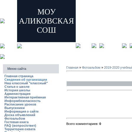
МОУ
АЛИКОВСКАЯ
СОШ
главная
регистрация
Главная
»
Фотоальбом
»
2019-2020 учебны
Меню сайта
Главная страница
Сведения об организации
Наш классный "классный"
Статья о школе
История школы
Администрация
Интерактивная приёмная
Информбезопасность
Расписание уроков
Выпускники
Информация о сайте
Доска объявлений
Фотоальбом
Гостевая книга
Всего комментариев:
0
FAQ (вопрос/ответ)
Территория охвата