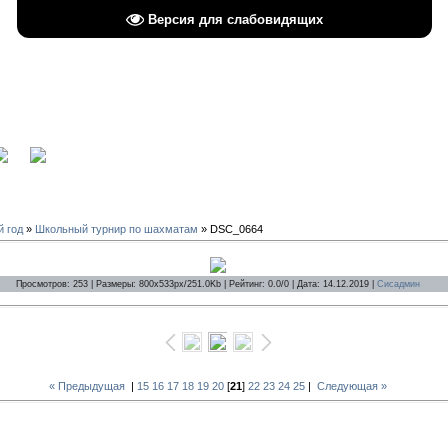
Версия для слабовидящих
вход
й год
»
Школьный турнир по шахматам
» DSC_0664
Просмотров: 253 | Размеры: 800x533px/251.0Kb | Рейтинг: 0.0/0 | Дата: 14.12.2019 |
Сисадмин
« Предыдущая
|
15
16
17
18
19
20
[
21
]
22
23
24
25
|
Следующая »