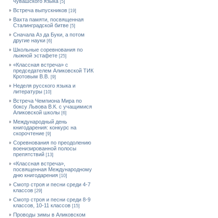
чувашского языка
[5]
Встреча выпускников
[19]
Вахта памяти, посвященная
Сталинградской битве
[5]
Сначала Аз да Буки, а потом
другие науки
[6]
Школьные соревнования по
лыжной эстафете
[25]
«Классная встреча» с
председателем Аликовской ТИК
Кротовым В.В.
[9]
Неделя русского языка и
литературы
[10]
Встреча Чемпиона Мира по
боксу Львова В.К. с учащимися
Аликовской школы
[6]
Международный день
книгодарения: конкурс на
скорочтение
[9]
Cоревнования по преодолению
военизированной полосы
препятствий
[13]
«Классная встреча»,
посвященная Международному
дню книгодарения
[10]
Смотр строя и песни среди 4-7
классов
[29]
Смотр строя и песни среди 8-9
классов, 10-11 классов
[15]
Проводы зимы в Аликовском