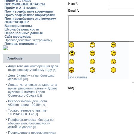
Приём в 1 класс
Имя *:
ПРОФИЛЬНЫЕ КЛАССЫ
Приём в 2-11 классы
Email *:
Противодействие коррупции
Противодействие бюрократии
Противодействие экстремизму
ОРКСЭ/ОДНКР
Баннеры школы
Школа безопасности
Персональные данные
Сайт профкома
Противодействие экстремизму
Помощь психолога
Альбомы
Августовская конференция дала
старт новому учебному году
[5]
День Знаний – старт больших
Все смайлы
дерзаний
[20]
Легкоатлетическая эстафета на
Код *:
призы районной газеты «Пурнăç
çулĕпе» и памяти Героя
Советского Союза
[14]
Всероссийский день бега
«Кросс нации - 2019»
[24]
Торжественное открытие
"ТОЧКИ РОСТА"
[7]
Профилактическая беседа по
обеспечению безопасности
детей на дороге
[0]
Посвящение в первоклассники