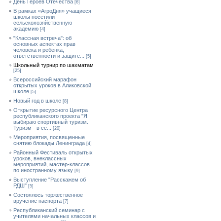
День Героев Отечества
[6]
В рамках «АгроДня» учащиеся
школы посетили
сельскохозяйственную
академию
[4]
"Классная встреча": об
основных аспектах прав
человека и ребенка,
ответственности и защите...
[5]
Школьный турнир по шахматам
[25]
Всероссийский марафон
открытых уроков в Аликовской
школе
[5]
Новый год в школе
[8]
Открытие ресурсного Центра
республиканского проекта "Я
выбираю спортивный туризм.
Туризм - в се...
[20]
Мероприятия, посвященные
снятию блокады Ленинграда
[4]
Районный Фестиваль открытых
уроков, внеклассных
мероприятий, мастер-классов
по иностранному языку
[9]
Выступление "Расскажем об
РДШ"
[5]
Состоялось торжественное
вручение паспорта
[7]
Республиканский семинар с
учителями начальных классов и