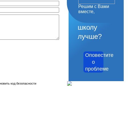
Решим с Вами
как
вместе,
сделать
школу
лучше?
Оповестите
о
проблеме