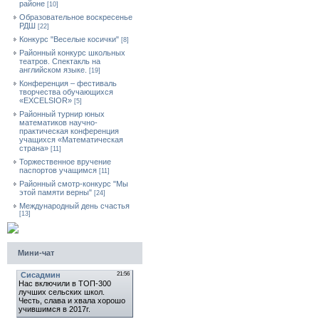
районе
[10]
Образовательное воскресенье
РДШ
[22]
Конкурс "Веселые косички"
[8]
Районный конкурс школьных
театров. Спектакль на
английском языке.
[19]
Конференция – фестиваль
творчества обучающихся
«EXCELSIOR»
[5]
Районный турнир юных
математиков научно-
практическая конференция
учащихся «Математическая
страна»
[11]
Торжественное вручение
паспортов учащимся
[11]
Районный смотр-конкурс "Мы
этой памяти верны"
[24]
Международный день счастья
[13]
Мини-чат