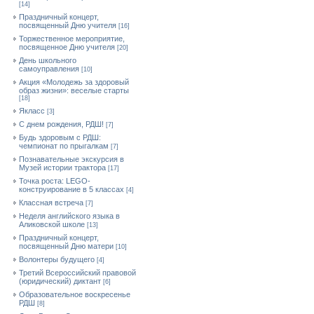
[14]
Праздничный концерт,
посвященный Дню учителя
[16]
Торжественное мероприятие,
посвященное Дню учителя
[20]
День школьного
самоуправления
[10]
Акция «Молодежь за здоровый
образ жизни»: веселые старты
[18]
Якласс
[3]
С днем рождения, РДШ!
[7]
Будь здоровым с РДШ:
чемпионат по прыгалкам
[7]
Познавательные экскурсия в
Музей истории трактора
[17]
Точка роста: LEGO-
конструирование в 5 классах
[4]
Классная встреча
[7]
Неделя английского языка в
Аликовской школе
[13]
Праздничный концерт,
посвященный Дню матери
[10]
Волонтеры будущего
[4]
Третий Всероссийский правовой
(юридический) диктант
[6]
Образовательное воскресенье
РДШ
[8]