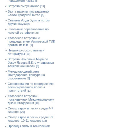
чувашского языка
[5]
Встреча выпускников
[19]
Вахта памяти, посвященная
Сталинградской битве
[5]
Сначала Аз да Буки, а потом
другие науки
[6]
Школьные соревнования по
лыжной эстафете
[25]
«Классная встреча» с
председателем Аликовской ТИК
Кротовым В.В.
[9]
Неделя русского языка и
литературы
[10]
Встреча Чемпиона Мира по
боксу Львова В.К. с учащимися
Аликовской школы
[6]
Международный день
книгодарения: конкурс на
скорочтение
[9]
Cоревнования по преодолению
военизированной полосы
препятствий
[13]
«Классная встреча»,
посвященная Международному
дню книгодарения
[10]
Смотр строя и песни среди 4-7
классов
[29]
Смотр строя и песни среди 8-9
классов, 10-11 классов
[15]
Проводы зимы в Аликовском