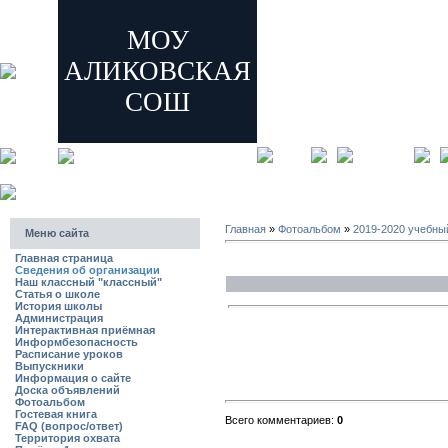
МОУ
АЛИКОВСКАЯ
СОШ
главная
регистрация
Главная
»
Фотоальбом
»
2019-2020 учебны
Меню сайта
Главная страница
Сведения об организации
Наш классный "классный"
Статья о школе
История школы
Администрация
Интерактивная приёмная
Информбезопасность
Расписание уроков
Выпускники
Информация о сайте
Доска объявлений
Фотоальбом
Гостевая книга
Всего комментариев:
0
FAQ (вопрос/ответ)
Территория охвата