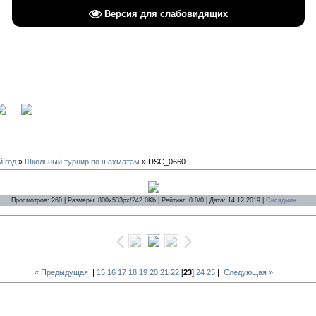
Версия для слабовидящих
вход
й год
»
Школьный турнир по шахматам
» DSC_0660
Просмотров: 260 | Размеры: 800x533px/242.0Kb | Рейтинг: 0.0/0 | Дата: 14.12.2019 |
Сисадмин
« Предыдущая
|
15
16
17
18
19
20
21
22
[
23
]
24
25
|
Следующая »