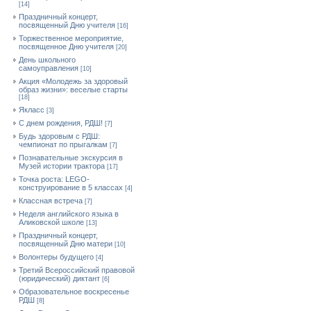
[14]
Праздничный концерт,
посвященный Дню учителя
[16]
Торжественное мероприятие,
посвященное Дню учителя
[20]
День школьного
самоуправления
[10]
Акция «Молодежь за здоровый
образ жизни»: веселые старты
[18]
Якласс
[3]
С днем рождения, РДШ!
[7]
Будь здоровым с РДШ:
чемпионат по прыгалкам
[7]
Познавательные экскурсия в
Музей истории трактора
[17]
Точка роста: LEGO-
конструирование в 5 классах
[4]
Классная встреча
[7]
Неделя английского языка в
Аликовской школе
[13]
Праздничный концерт,
посвященный Дню матери
[10]
Волонтеры будущего
[4]
Третий Всероссийский правовой
(юридический) диктант
[6]
Образовательное воскресенье
РДШ
[8]