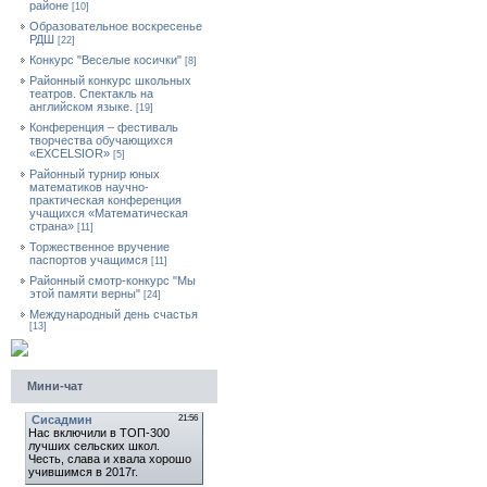
районе
[10]
Образовательное воскресенье
РДШ
[22]
Конкурс "Веселые косички"
[8]
Районный конкурс школьных
театров. Спектакль на
английском языке.
[19]
Конференция – фестиваль
творчества обучающихся
«EXCELSIOR»
[5]
Районный турнир юных
математиков научно-
практическая конференция
учащихся «Математическая
страна»
[11]
Торжественное вручение
паспортов учащимся
[11]
Районный смотр-конкурс "Мы
этой памяти верны"
[24]
Международный день счастья
[13]
Мини-чат