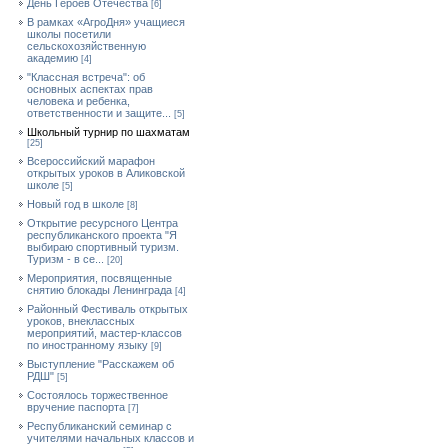
День Героев Отечества
[6]
В рамках «АгроДня» учащиеся
школы посетили
сельскохозяйственную
академию
[4]
"Классная встреча": об
основных аспектах прав
человека и ребенка,
ответственности и защите...
[5]
Школьный турнир по шахматам
[25]
Всероссийский марафон
открытых уроков в Аликовской
школе
[5]
Новый год в школе
[8]
Открытие ресурсного Центра
республиканского проекта "Я
выбираю спортивный туризм.
Туризм - в се...
[20]
Мероприятия, посвященные
снятию блокады Ленинграда
[4]
Районный Фестиваль открытых
уроков, внеклассных
мероприятий, мастер-классов
по иностранному языку
[9]
Выступление "Расскажем об
РДШ"
[5]
Состоялось торжественное
вручение паспорта
[7]
Республиканский семинар с
учителями начальных классов и