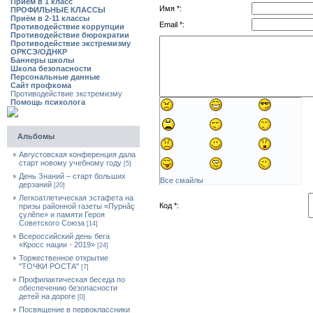
Приём в 1 класс
Имя *:
ПРОФИЛЬНЫЕ КЛАССЫ
Приём в 2-11 классы
Email *:
Противодействие коррупции
Противодействие бюрократии
Противодействие экстремизму
ОРКСЭ/ОДНКР
Баннеры школы
Школа безопасности
Персональные данные
Сайт профкома
Противодействие экстремизму
Помощь психолога
Альбомы
Августовская конференция дала
старт новому учебному году
[5]
День Знаний – старт больших
Все смайлы
дерзаний
[20]
Легкоатлетическая эстафета на
Код *:
призы районной газеты «Пурнăç
çулĕпе» и памяти Героя
Советского Союза
[14]
Всероссийский день бега
«Кросс нации - 2019»
[24]
Торжественное открытие
"ТОЧКИ РОСТА"
[7]
Профилактическая беседа по
обеспечению безопасности
детей на дороге
[0]
Посвящение в первоклассники