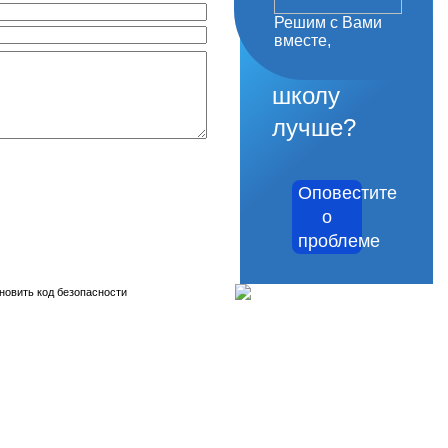
Решим с Вами
как
вместе,
сделать
школу
лучше?
Оповестите
о
проблеме