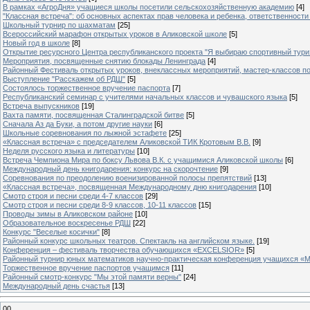
В рамках «АгроДня» учащиеся школы посетили сельскохозяйственную академию
[4]
"Классная встреча": об основных аспектах прав человека и ребенка, ответственности 
Школьный турнир по шахматам
[25]
Всероссийский марафон открытых уроков в Аликовской школе
[5]
Новый год в школе
[8]
Открытие ресурсного Центра республиканского проекта "Я выбираю спортивный туризм
Мероприятия, посвященные снятию блокады Ленинграда
[4]
Районный Фестиваль открытых уроков, внеклассных мероприятий, мастер-классов п
Выступление "Расскажем об РДШ"
[5]
Состоялось торжественное вручение паспорта
[7]
Республиканский семинар с учителями начальных классов и чувашского языка
[5]
Встреча выпускников
[19]
Вахта памяти, посвященная Сталинградской битве
[5]
Сначала Аз да Буки, а потом другие науки
[6]
Школьные соревнования по лыжной эстафете
[25]
«Классная встреча» с председателем Аликовской ТИК Кротовым В.В.
[9]
Неделя русского языка и литературы
[10]
Встреча Чемпиона Мира по боксу Львова В.К. с учащимися Аликовской школы
[6]
Международный день книгодарения: конкурс на скорочтение
[9]
Cоревнования по преодолению военизированной полосы препятствий
[13]
«Классная встреча», посвященная Международному дню книгодарения
[10]
Смотр строя и песни среди 4-7 классов
[29]
Смотр строя и песни среди 8-9 классов, 10-11 классов
[15]
Проводы зимы в Аликовском районе
[10]
Образовательное воскресенье РДШ
[22]
Конкурс "Веселые косички"
[8]
Районный конкурс школьных театров. Спектакль на английском языке.
[19]
Конференция – фестиваль творчества обучающихся «EXCELSIOR»
[5]
Районный турнир юных математиков научно-практическая конференция учащихся «М
Торжественное вручение паспортов учащимся
[11]
Районный смотр-конкурс "Мы этой памяти верны"
[24]
Международный день счастья
[13]
00