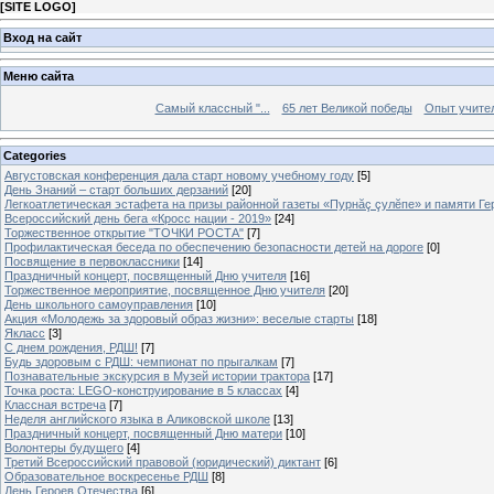
[
SITE LOGO
]
Вход на сайт
Меню сайта
Самый классный "...
65 лет Великой победы
Опыт учителе
Categories
Августовская конференция дала старт новому учебному году
[5]
День Знаний – старт больших дерзаний
[20]
Легкоатлетическая эстафета на призы районной газеты «Пурнăç çулĕпе» и памяти Ге
Всероссийский день бега «Кросс нации - 2019»
[24]
Торжественное открытие "ТОЧКИ РОСТА"
[7]
Профилактическая беседа по обеспечению безопасности детей на дороге
[0]
Посвящение в первоклассники
[14]
Праздничный концерт, посвященный Дню учителя
[16]
Торжественное мероприятие, посвященное Дню учителя
[20]
День школьного самоуправления
[10]
Акция «Молодежь за здоровый образ жизни»: веселые старты
[18]
Якласс
[3]
С днем рождения, РДШ!
[7]
Будь здоровым с РДШ: чемпионат по прыгалкам
[7]
Познавательные экскурсия в Музей истории трактора
[17]
Точка роста: LEGO-конструирование в 5 классах
[4]
Классная встреча
[7]
Неделя английского языка в Аликовской школе
[13]
Праздничный концерт, посвященный Дню матери
[10]
Волонтеры будущего
[4]
Третий Всероссийский правовой (юридический) диктант
[6]
Образовательное воскресенье РДШ
[8]
День Героев Отечества
[6]