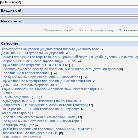
[
SITE LOGO
]
Вход на сайт
Меню сайта
Самый классный "...
65 лет Великой победы
Опыт учителе
Categories
Августовская конференция дала старт новому учебному году
[5]
День Знаний – старт больших дерзаний
[20]
Легкоатлетическая эстафета на призы районной газеты «Пурнăç çулĕпе» и памяти Ге
Всероссийский день бега «Кросс нации - 2019»
[24]
Торжественное открытие "ТОЧКИ РОСТА"
[7]
Профилактическая беседа по обеспечению безопасности детей на дороге
[0]
Посвящение в первоклассники
[14]
Праздничный концерт, посвященный Дню учителя
[16]
Торжественное мероприятие, посвященное Дню учителя
[20]
День школьного самоуправления
[10]
Акция «Молодежь за здоровый образ жизни»: веселые старты
[18]
Якласс
[3]
С днем рождения, РДШ!
[7]
Будь здоровым с РДШ: чемпионат по прыгалкам
[7]
Познавательные экскурсия в Музей истории трактора
[17]
Точка роста: LEGO-конструирование в 5 классах
[4]
Классная встреча
[7]
Неделя английского языка в Аликовской школе
[13]
Праздничный концерт, посвященный Дню матери
[10]
Волонтеры будущего
[4]
Третий Всероссийский правовой (юридический) диктант
[6]
Образовательное воскресенье РДШ
[8]
День Героев Отечества
[6]