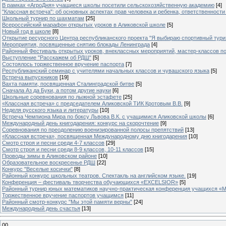
В рамках «АгроДня» учащиеся школы посетили сельскохозяйственную академию
[4]
"Классная встреча": об основных аспектах прав человека и ребенка, ответственности 
Школьный турнир по шахматам
[25]
Всероссийский марафон открытых уроков в Аликовской школе
[5]
Новый год в школе
[8]
Открытие ресурсного Центра республиканского проекта "Я выбираю спортивный туризм
Мероприятия, посвященные снятию блокады Ленинграда
[4]
Районный Фестиваль открытых уроков, внеклассных мероприятий, мастер-классов п
Выступление "Расскажем об РДШ"
[5]
Состоялось торжественное вручение паспорта
[7]
Республиканский семинар с учителями начальных классов и чувашского языка
[5]
Встреча выпускников
[19]
Вахта памяти, посвященная Сталинградской битве
[5]
Сначала Аз да Буки, а потом другие науки
[6]
Школьные соревнования по лыжной эстафете
[25]
«Классная встреча» с председателем Аликовской ТИК Кротовым В.В.
[9]
Неделя русского языка и литературы
[10]
Встреча Чемпиона Мира по боксу Львова В.К. с учащимися Аликовской школы
[6]
Международный день книгодарения: конкурс на скорочтение
[9]
Cоревнования по преодолению военизированной полосы препятствий
[13]
«Классная встреча», посвященная Международному дню книгодарения
[10]
Смотр строя и песни среди 4-7 классов
[29]
Смотр строя и песни среди 8-9 классов, 10-11 классов
[15]
Проводы зимы в Аликовском районе
[10]
Образовательное воскресенье РДШ
[22]
Конкурс "Веселые косички"
[8]
Районный конкурс школьных театров. Спектакль на английском языке.
[19]
Конференция – фестиваль творчества обучающихся «EXCELSIOR»
[5]
Районный турнир юных математиков научно-практическая конференция учащихся «М
Торжественное вручение паспортов учащимся
[11]
Районный смотр-конкурс "Мы этой памяти верны"
[24]
Международный день счастья
[13]
00