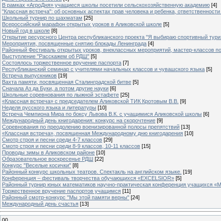
В рамках «АгроДня» учащиеся школы посетили сельскохозяйственную академию
[4]
"Классная встреча": об основных аспектах прав человека и ребенка, ответственности 
Школьный турнир по шахматам
[25]
Всероссийский марафон открытых уроков в Аликовской школе
[5]
Новый год в школе
[8]
Открытие ресурсного Центра республиканского проекта "Я выбираю спортивный туризм
Мероприятия, посвященные снятию блокады Ленинграда
[4]
Районный Фестиваль открытых уроков, внеклассных мероприятий, мастер-классов п
Выступление "Расскажем об РДШ"
[5]
Состоялось торжественное вручение паспорта
[7]
Республиканский семинар с учителями начальных классов и чувашского языка
[5]
Встреча выпускников
[19]
Вахта памяти, посвященная Сталинградской битве
[5]
Сначала Аз да Буки, а потом другие науки
[6]
Школьные соревнования по лыжной эстафете
[25]
«Классная встреча» с председателем Аликовской ТИК Кротовым В.В.
[9]
Неделя русского языка и литературы
[10]
Встреча Чемпиона Мира по боксу Львова В.К. с учащимися Аликовской школы
[6]
Международный день книгодарения: конкурс на скорочтение
[9]
Cоревнования по преодолению военизированной полосы препятствий
[13]
«Классная встреча», посвященная Международному дню книгодарения
[10]
Смотр строя и песни среди 4-7 классов
[29]
Смотр строя и песни среди 8-9 классов, 10-11 классов
[15]
Проводы зимы в Аликовском районе
[10]
Образовательное воскресенье РДШ
[22]
Конкурс "Веселые косички"
[8]
Районный конкурс школьных театров. Спектакль на английском языке.
[19]
Конференция – фестиваль творчества обучающихся «EXCELSIOR»
[5]
Районный турнир юных математиков научно-практическая конференция учащихся «М
Торжественное вручение паспортов учащимся
[11]
Районный смотр-конкурс "Мы этой памяти верны"
[24]
Международный день счастья
[13]
00