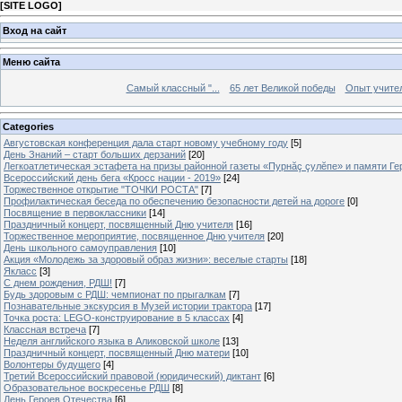
[
SITE LOGO
]
Вход на сайт
Меню сайта
Самый классный "...
65 лет Великой победы
Опыт учителе
Categories
Августовская конференция дала старт новому учебному году
[5]
День Знаний – старт больших дерзаний
[20]
Легкоатлетическая эстафета на призы районной газеты «Пурнăç çулĕпе» и памяти Ге
Всероссийский день бега «Кросс нации - 2019»
[24]
Торжественное открытие "ТОЧКИ РОСТА"
[7]
Профилактическая беседа по обеспечению безопасности детей на дороге
[0]
Посвящение в первоклассники
[14]
Праздничный концерт, посвященный Дню учителя
[16]
Торжественное мероприятие, посвященное Дню учителя
[20]
День школьного самоуправления
[10]
Акция «Молодежь за здоровый образ жизни»: веселые старты
[18]
Якласс
[3]
С днем рождения, РДШ!
[7]
Будь здоровым с РДШ: чемпионат по прыгалкам
[7]
Познавательные экскурсия в Музей истории трактора
[17]
Точка роста: LEGO-конструирование в 5 классах
[4]
Классная встреча
[7]
Неделя английского языка в Аликовской школе
[13]
Праздничный концерт, посвященный Дню матери
[10]
Волонтеры будущего
[4]
Третий Всероссийский правовой (юридический) диктант
[6]
Образовательное воскресенье РДШ
[8]
День Героев Отечества
[6]