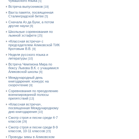
чувашского языка
[5]
Встреча выпускников
[19]
Вахта памяти, посвященная
Сталинградской битве
[5]
Сначала Аз да Буки, а потом
другие науки
[6]
Школьные соревнования по
лыжной эстафете
[25]
«Классная встреча» с
председателем Аликовской ТИК
Кротовым В.В.
[9]
Неделя русского языка и
литературы
[10]
Встреча Чемпиона Мира по
боксу Львова В.К. с учащимися
Аликовской школы
[6]
Международный день
книгодарения: конкурс на
скорочтение
[9]
Cоревнования по преодолению
военизированной полосы
препятствий
[13]
«Классная встреча»,
посвященная Международному
дню книгодарения
[10]
Смотр строя и песни среди 4-7
классов
[29]
Смотр строя и песни среди 8-9
классов, 10-11 классов
[15]
Проводы зимы в Аликовском