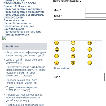
Приём в 1 класс
Всего комментариев:
0
ПРОФИЛЬНЫЕ КЛАССЫ
Приём в 2-11 классы
Противодействие коррупции
Имя *:
Противодействие бюрократии
Противодействие экстремизму
Email *:
ОРКСЭ/ОДНКР
Баннеры школы
Школа безопасности
Персональные данные
Сайт профкома
Противодействие экстремизму
Помощь психолога
Альбомы
Августовская конференция дала
старт новому учебному году
[5]
День Знаний – старт больших
дерзаний
[20]
Легкоатлетическая эстафета на
Все смайлы
призы районной газеты «Пурнăç
çулĕпе» и памяти Героя
Советского Союза
[14]
Код *:
Всероссийский день бега
«Кросс нации - 2019»
[24]
Торжественное открытие
"ТОЧКИ РОСТА"
[7]
Профилактическая беседа по
обеспечению безопасности
детей на дороге
[0]
Посвящение в первоклассники