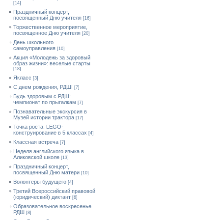
[14]
Праздничный концерт,
посвященный Дню учителя
[16]
Торжественное мероприятие,
посвященное Дню учителя
[20]
День школьного
самоуправления
[10]
Акция «Молодежь за здоровый
образ жизни»: веселые старты
[18]
Якласс
[3]
С днем рождения, РДШ!
[7]
Будь здоровым с РДШ:
чемпионат по прыгалкам
[7]
Познавательные экскурсия в
Музей истории трактора
[17]
Точка роста: LEGO-
конструирование в 5 классах
[4]
Классная встреча
[7]
Неделя английского языка в
Аликовской школе
[13]
Праздничный концерт,
посвященный Дню матери
[10]
Волонтеры будущего
[4]
Третий Всероссийский правовой
(юридический) диктант
[6]
Образовательное воскресенье
РДШ
[8]