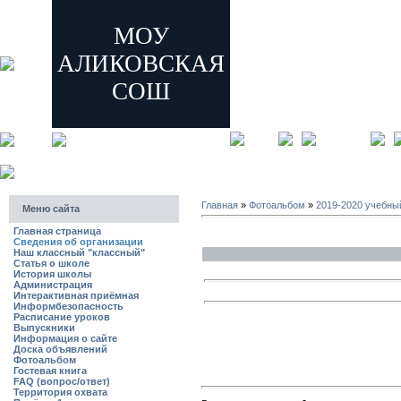
МОУ
АЛИКОВСКАЯ
СОШ
главная
регистрация
Главная
»
Фотоальбом
»
2019-2020 учебны
Меню сайта
Главная страница
Сведения об организации
Наш классный "классный"
Статья о школе
История школы
Администрация
Интерактивная приёмная
Информбезопасность
Расписание уроков
Выпускники
Информация о сайте
Доска объявлений
Фотоальбом
Гостевая книга
FAQ (вопрос/ответ)
Территория охвата