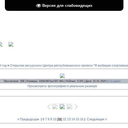
Версия для слабовидящих
вход
й год
»
Открытие ресурсного Центра республиканского проекта "Я выбираю спортивный т
Просмотров: 308 | Размеры: 1000x667px/347.4Kb | Рейтинг: 0.0/0 | Дата: 22.01.2020 |
Сисадмин
Просмотреть фотографию в реальном размере
« Предыдущая
|
6
7
8
9
10
[
11
]
12
13
14
15
16
|
Следующая »