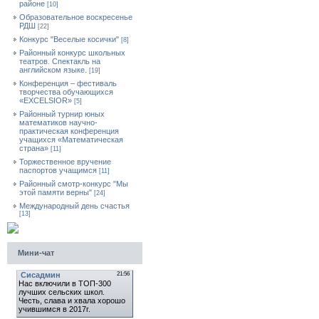
районе
[10]
Образовательное воскресенье
РДШ
[22]
Конкурс "Веселые косички"
[8]
Районный конкурс школьных
театров. Спектакль на
английском языке.
[19]
Конференция – фестиваль
творчества обучающихся
«EXCELSIOR»
[5]
Районный турнир юных
математиков научно-
практическая конференция
учащихся «Математическая
страна»
[11]
Торжественное вручение
паспортов учащимся
[11]
Районный смотр-конкурс "Мы
этой памяти верны"
[24]
Международный день счастья
[13]
Мини-чат