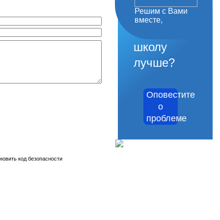
Решим с Вами
как
вместе,
сделать
школу
лучше?
Оповестите
о
проблеме