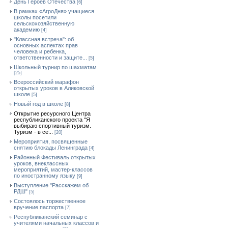
День Героев Отечества
[6]
В рамках «АгроДня» учащиеся
школы посетили
сельскохозяйственную
академию
[4]
"Классная встреча": об
основных аспектах прав
человека и ребенка,
ответственности и защите...
[5]
Школьный турнир по шахматам
[25]
Всероссийский марафон
открытых уроков в Аликовской
школе
[5]
Новый год в школе
[8]
Открытие ресурсного Центра
республиканского проекта "Я
выбираю спортивный туризм.
Туризм - в се...
[20]
Мероприятия, посвященные
снятию блокады Ленинграда
[4]
Районный Фестиваль открытых
уроков, внеклассных
мероприятий, мастер-классов
по иностранному языку
[9]
Выступление "Расскажем об
РДШ"
[5]
Состоялось торжественное
вручение паспорта
[7]
Республиканский семинар с
учителями начальных классов и