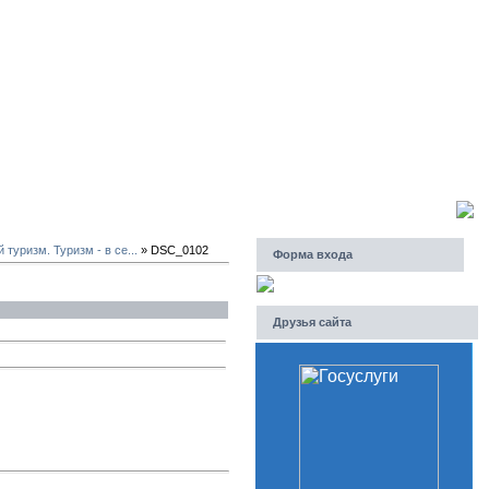
Воскресенье, 09.08.2026, 12:02
Приветствую Вас
Гость
уризм. Туризм - в се...
» DSC_0102
Форма входа
Друзья сайта