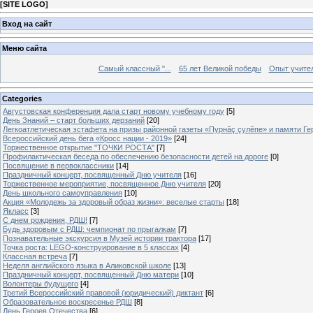
[
SITE LOGO
]
Вход на сайт
Меню сайта
Самый классный "...
65 лет Великой победы
Опыт учителе
Categories
Августовская конференция дала старт новому учебному году
[5]
День Знаний – старт больших дерзаний
[20]
Легкоатлетическая эстафета на призы районной газеты «Пурнăç çулĕпе» и памяти Ге
Всероссийский день бега «Кросс нации - 2019»
[24]
Торжественное открытие "ТОЧКИ РОСТА"
[7]
Профилактическая беседа по обеспечению безопасности детей на дороге
[0]
Посвящение в первоклассники
[14]
Праздничный концерт, посвященный Дню учителя
[16]
Торжественное мероприятие, посвященное Дню учителя
[20]
День школьного самоуправления
[10]
Акция «Молодежь за здоровый образ жизни»: веселые старты
[18]
Якласс
[3]
С днем рождения, РДШ!
[7]
Будь здоровым с РДШ: чемпионат по прыгалкам
[7]
Познавательные экскурсия в Музей истории трактора
[17]
Точка роста: LEGO-конструирование в 5 классах
[4]
Классная встреча
[7]
Неделя английского языка в Аликовской школе
[13]
Праздничный концерт, посвященный Дню матери
[10]
Волонтеры будущего
[4]
Третий Всероссийский правовой (юридический) диктант
[6]
Образовательное воскресенье РДШ
[8]
День Героев Отечества
[6]