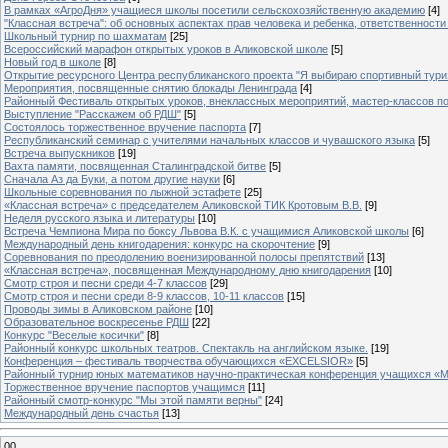
В рамках «АгроДня» учащиеся школы посетили сельскохозяйственную академию
[4]
"Классная встреча": об основных аспектах прав человека и ребенка, ответственности 
Школьный турнир по шахматам
[25]
Всероссийский марафон открытых уроков в Аликовской школе
[5]
Новый год в школе
[8]
Открытие ресурсного Центра республиканского проекта "Я выбираю спортивный туризм
Мероприятия, посвященные снятию блокады Ленинграда
[4]
Районный Фестиваль открытых уроков, внеклассных мероприятий, мастер-классов п
Выступление "Расскажем об РДШ"
[5]
Состоялось торжественное вручение паспорта
[7]
Республиканский семинар с учителями начальных классов и чувашского языка
[5]
Встреча выпускников
[19]
Вахта памяти, посвященная Сталинградской битве
[5]
Сначала Аз да Буки, а потом другие науки
[6]
Школьные соревнования по лыжной эстафете
[25]
«Классная встреча» с председателем Аликовской ТИК Кротовым В.В.
[9]
Неделя русского языка и литературы
[10]
Встреча Чемпиона Мира по боксу Львова В.К. с учащимися Аликовской школы
[6]
Международный день книгодарения: конкурс на скорочтение
[9]
Cоревнования по преодолению военизированной полосы препятствий
[13]
«Классная встреча», посвященная Международному дню книгодарения
[10]
Смотр строя и песни среди 4-7 классов
[29]
Смотр строя и песни среди 8-9 классов, 10-11 классов
[15]
Проводы зимы в Аликовском районе
[10]
Образовательное воскресенье РДШ
[22]
Конкурс "Веселые косички"
[8]
Районный конкурс школьных театров. Спектакль на английском языке.
[19]
Конференция – фестиваль творчества обучающихся «EXCELSIOR»
[5]
Районный турнир юных математиков научно-практическая конференция учащихся «М
Торжественное вручение паспортов учащимся
[11]
Районный смотр-конкурс "Мы этой памяти верны"
[24]
Международный день счастья
[13]
00