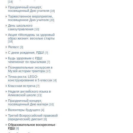
[14]
Праздничный концерт,
посвященный Дню учителя
[16]
Торжественное мероприятие,
посвященное Дню учителя
[20]
День школьного
самоуправления
[10]
Акция «Молодежь за здоровый
образ жизни»: веселые старты
[18]
Якласс
[3]
С днем рождения, РДШ!
[7]
Будь здоровым с РДШ:
чемпионат по прыгалкам
[7]
Познавательные экскурсия в
Музей истории трактора
[17]
Точка роста: LEGO-
конструирование в 5 классах
[4]
Классная встреча
[7]
Неделя английского языка в
Аликовской школе
[13]
Праздничный концерт,
посвященный Дню матери
[10]
Волонтеры будущего
[4]
Третий Всероссийский правовой
(юридический) диктант
[6]
Образовательное воскресенье
РДШ
[8]