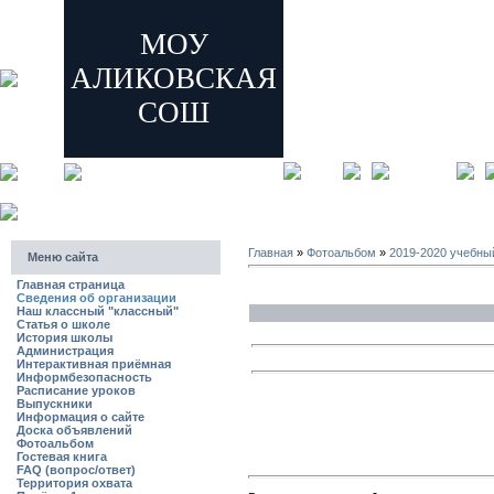
МОУ
АЛИКОВСКАЯ
СОШ
главная
регистрация
Главная
»
Фотоальбом
»
2019-2020 учебны
Меню сайта
Главная страница
Сведения об организации
Наш классный "классный"
Статья о школе
История школы
Администрация
Интерактивная приёмная
Информбезопасность
Расписание уроков
Выпускники
Информация о сайте
Доска объявлений
Фотоальбом
Гостевая книга
FAQ (вопрос/ответ)
Территория охвата