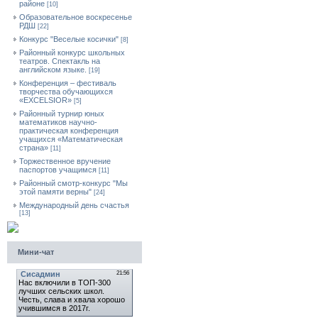
районе
[10]
Образовательное воскресенье
РДШ
[22]
Конкурс "Веселые косички"
[8]
Районный конкурс школьных
театров. Спектакль на
английском языке.
[19]
Конференция – фестиваль
творчества обучающихся
«EXCELSIOR»
[5]
Районный турнир юных
математиков научно-
практическая конференция
учащихся «Математическая
страна»
[11]
Торжественное вручение
паспортов учащимся
[11]
Районный смотр-конкурс "Мы
этой памяти верны"
[24]
Международный день счастья
[13]
Мини-чат