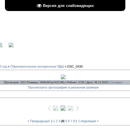
Версия для слабовидящих
вход
й год
»
Образовательное воскресенье РДШ
» DSC_0430
Просмотров: 310 | Размеры: 1000x667px/410.9Kb | Рейтинг: 0.0/0 | Дата: 08.12.2019 |
Сисадмин
Просмотреть фотографию в реальном размере
« Предыдущая
|
1
2
3
[
4
]
5
6
7
8
|
Следующая »