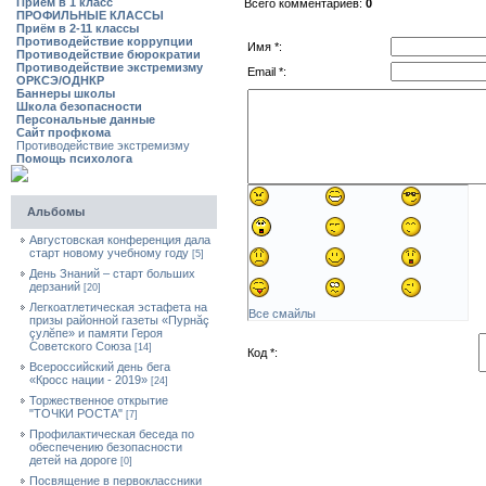
Приём в 1 класс
Всего комментариев:
0
ПРОФИЛЬНЫЕ КЛАССЫ
Приём в 2-11 классы
Противодействие коррупции
Имя *:
Противодействие бюрократии
Противодействие экстремизму
Email *:
ОРКСЭ/ОДНКР
Баннеры школы
Школа безопасности
Персональные данные
Сайт профкома
Противодействие экстремизму
Помощь психолога
Альбомы
Августовская конференция дала
старт новому учебному году
[5]
День Знаний – старт больших
дерзаний
[20]
Легкоатлетическая эстафета на
Все смайлы
призы районной газеты «Пурнăç
çулĕпе» и памяти Героя
Советского Союза
[14]
Код *:
Всероссийский день бега
«Кросс нации - 2019»
[24]
Торжественное открытие
"ТОЧКИ РОСТА"
[7]
Профилактическая беседа по
обеспечению безопасности
детей на дороге
[0]
Посвящение в первоклассники