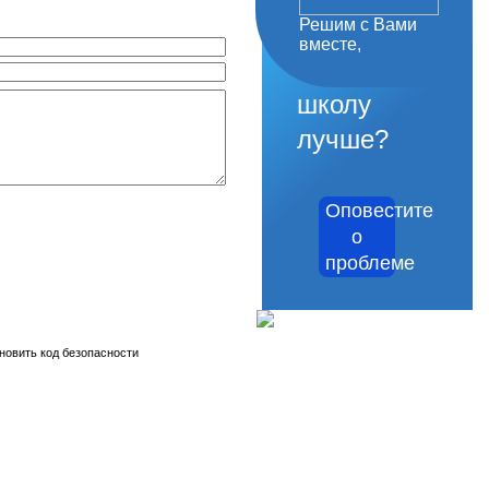
Решим с Вами
как
вместе,
сделать
школу
лучше?
Оповестите
о
проблеме