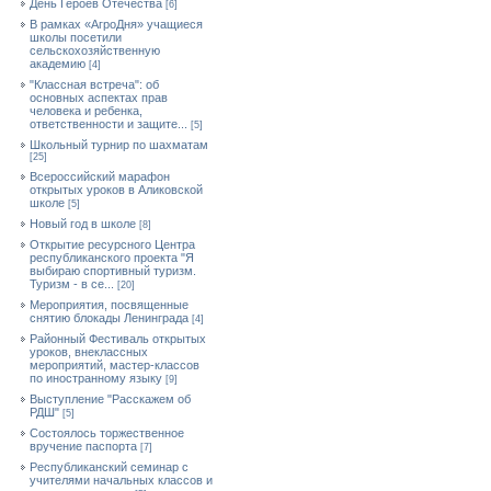
День Героев Отечества
[6]
В рамках «АгроДня» учащиеся
школы посетили
сельскохозяйственную
академию
[4]
"Классная встреча": об
основных аспектах прав
человека и ребенка,
ответственности и защите...
[5]
Школьный турнир по шахматам
[25]
Всероссийский марафон
открытых уроков в Аликовской
школе
[5]
Новый год в школе
[8]
Открытие ресурсного Центра
республиканского проекта "Я
выбираю спортивный туризм.
Туризм - в се...
[20]
Мероприятия, посвященные
снятию блокады Ленинграда
[4]
Районный Фестиваль открытых
уроков, внеклассных
мероприятий, мастер-классов
по иностранному языку
[9]
Выступление "Расскажем об
РДШ"
[5]
Состоялось торжественное
вручение паспорта
[7]
Республиканский семинар с
учителями начальных классов и