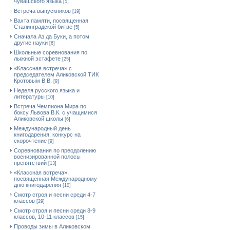
чувашского языка
[5]
Встреча выпускников
[19]
Вахта памяти, посвященная
Сталинградской битве
[5]
Сначала Аз да Буки, а потом
другие науки
[6]
Школьные соревнования по
лыжной эстафете
[25]
«Классная встреча» с
председателем Аликовской ТИК
Кротовым В.В.
[9]
Неделя русского языка и
литературы
[10]
Встреча Чемпиона Мира по
боксу Львова В.К. с учащимися
Аликовской школы
[6]
Международный день
книгодарения: конкурс на
скорочтение
[9]
Cоревнования по преодолению
военизированной полосы
препятствий
[13]
«Классная встреча»,
посвященная Международному
дню книгодарения
[10]
Смотр строя и песни среди 4-7
классов
[29]
Смотр строя и песни среди 8-9
классов, 10-11 классов
[15]
Проводы зимы в Аликовском