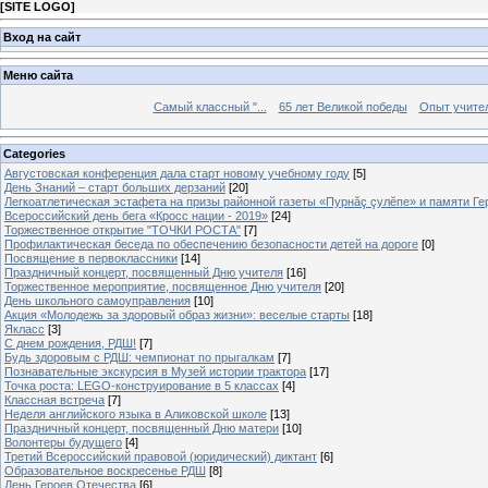
[
SITE LOGO
]
Вход на сайт
Меню сайта
Самый классный "...
65 лет Великой победы
Опыт учителе
Categories
Августовская конференция дала старт новому учебному году
[5]
День Знаний – старт больших дерзаний
[20]
Легкоатлетическая эстафета на призы районной газеты «Пурнăç çулĕпе» и памяти Ге
Всероссийский день бега «Кросс нации - 2019»
[24]
Торжественное открытие "ТОЧКИ РОСТА"
[7]
Профилактическая беседа по обеспечению безопасности детей на дороге
[0]
Посвящение в первоклассники
[14]
Праздничный концерт, посвященный Дню учителя
[16]
Торжественное мероприятие, посвященное Дню учителя
[20]
День школьного самоуправления
[10]
Акция «Молодежь за здоровый образ жизни»: веселые старты
[18]
Якласс
[3]
С днем рождения, РДШ!
[7]
Будь здоровым с РДШ: чемпионат по прыгалкам
[7]
Познавательные экскурсия в Музей истории трактора
[17]
Точка роста: LEGO-конструирование в 5 классах
[4]
Классная встреча
[7]
Неделя английского языка в Аликовской школе
[13]
Праздничный концерт, посвященный Дню матери
[10]
Волонтеры будущего
[4]
Третий Всероссийский правовой (юридический) диктант
[6]
Образовательное воскресенье РДШ
[8]
День Героев Отечества
[6]