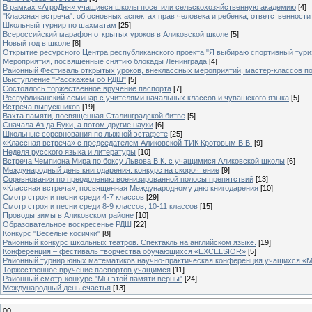
В рамках «АгроДня» учащиеся школы посетили сельскохозяйственную академию
[4]
"Классная встреча": об основных аспектах прав человека и ребенка, ответственности 
Школьный турнир по шахматам
[25]
Всероссийский марафон открытых уроков в Аликовской школе
[5]
Новый год в школе
[8]
Открытие ресурсного Центра республиканского проекта "Я выбираю спортивный туризм
Мероприятия, посвященные снятию блокады Ленинграда
[4]
Районный Фестиваль открытых уроков, внеклассных мероприятий, мастер-классов п
Выступление "Расскажем об РДШ"
[5]
Состоялось торжественное вручение паспорта
[7]
Республиканский семинар с учителями начальных классов и чувашского языка
[5]
Встреча выпускников
[19]
Вахта памяти, посвященная Сталинградской битве
[5]
Сначала Аз да Буки, а потом другие науки
[6]
Школьные соревнования по лыжной эстафете
[25]
«Классная встреча» с председателем Аликовской ТИК Кротовым В.В.
[9]
Неделя русского языка и литературы
[10]
Встреча Чемпиона Мира по боксу Львова В.К. с учащимися Аликовской школы
[6]
Международный день книгодарения: конкурс на скорочтение
[9]
Cоревнования по преодолению военизированной полосы препятствий
[13]
«Классная встреча», посвященная Международному дню книгодарения
[10]
Смотр строя и песни среди 4-7 классов
[29]
Смотр строя и песни среди 8-9 классов, 10-11 классов
[15]
Проводы зимы в Аликовском районе
[10]
Образовательное воскресенье РДШ
[22]
Конкурс "Веселые косички"
[8]
Районный конкурс школьных театров. Спектакль на английском языке.
[19]
Конференция – фестиваль творчества обучающихся «EXCELSIOR»
[5]
Районный турнир юных математиков научно-практическая конференция учащихся «М
Торжественное вручение паспортов учащимся
[11]
Районный смотр-конкурс "Мы этой памяти верны"
[24]
Международный день счастья
[13]
00