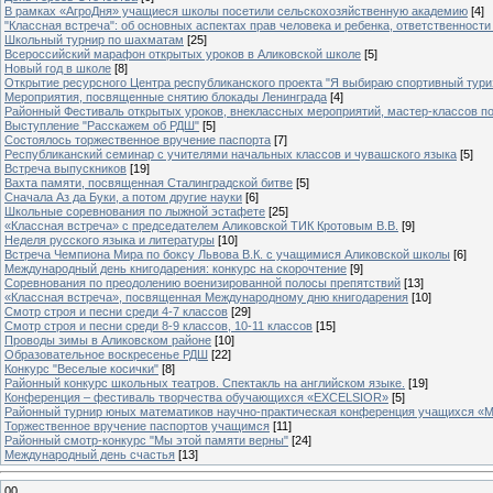
В рамках «АгроДня» учащиеся школы посетили сельскохозяйственную академию
[4]
"Классная встреча": об основных аспектах прав человека и ребенка, ответственности 
Школьный турнир по шахматам
[25]
Всероссийский марафон открытых уроков в Аликовской школе
[5]
Новый год в школе
[8]
Открытие ресурсного Центра республиканского проекта "Я выбираю спортивный туризм
Мероприятия, посвященные снятию блокады Ленинграда
[4]
Районный Фестиваль открытых уроков, внеклассных мероприятий, мастер-классов п
Выступление "Расскажем об РДШ"
[5]
Состоялось торжественное вручение паспорта
[7]
Республиканский семинар с учителями начальных классов и чувашского языка
[5]
Встреча выпускников
[19]
Вахта памяти, посвященная Сталинградской битве
[5]
Сначала Аз да Буки, а потом другие науки
[6]
Школьные соревнования по лыжной эстафете
[25]
«Классная встреча» с председателем Аликовской ТИК Кротовым В.В.
[9]
Неделя русского языка и литературы
[10]
Встреча Чемпиона Мира по боксу Львова В.К. с учащимися Аликовской школы
[6]
Международный день книгодарения: конкурс на скорочтение
[9]
Cоревнования по преодолению военизированной полосы препятствий
[13]
«Классная встреча», посвященная Международному дню книгодарения
[10]
Смотр строя и песни среди 4-7 классов
[29]
Смотр строя и песни среди 8-9 классов, 10-11 классов
[15]
Проводы зимы в Аликовском районе
[10]
Образовательное воскресенье РДШ
[22]
Конкурс "Веселые косички"
[8]
Районный конкурс школьных театров. Спектакль на английском языке.
[19]
Конференция – фестиваль творчества обучающихся «EXCELSIOR»
[5]
Районный турнир юных математиков научно-практическая конференция учащихся «М
Торжественное вручение паспортов учащимся
[11]
Районный смотр-конкурс "Мы этой памяти верны"
[24]
Международный день счастья
[13]
00