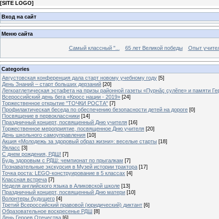
[
SITE LOGO
]
Вход на сайт
Меню сайта
Самый классный "...
65 лет Великой победы
Опыт учителе
Categories
Августовская конференция дала старт новому учебному году
[5]
День Знаний – старт больших дерзаний
[20]
Легкоатлетическая эстафета на призы районной газеты «Пурнăç çулĕпе» и памяти Ге
Всероссийский день бега «Кросс нации - 2019»
[24]
Торжественное открытие "ТОЧКИ РОСТА"
[7]
Профилактическая беседа по обеспечению безопасности детей на дороге
[0]
Посвящение в первоклассники
[14]
Праздничный концерт, посвященный Дню учителя
[16]
Торжественное мероприятие, посвященное Дню учителя
[20]
День школьного самоуправления
[10]
Акция «Молодежь за здоровый образ жизни»: веселые старты
[18]
Якласс
[3]
С днем рождения, РДШ!
[7]
Будь здоровым с РДШ: чемпионат по прыгалкам
[7]
Познавательные экскурсия в Музей истории трактора
[17]
Точка роста: LEGO-конструирование в 5 классах
[4]
Классная встреча
[7]
Неделя английского языка в Аликовской школе
[13]
Праздничный концерт, посвященный Дню матери
[10]
Волонтеры будущего
[4]
Третий Всероссийский правовой (юридический) диктант
[6]
Образовательное воскресенье РДШ
[8]
День Героев Отечества
[6]