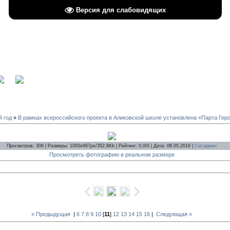
Версия для слабовидящих
вход
й год
»
В рамках всероссийского проекта в Аликовской школе установлена «Парта Гер
Просмотров: 306 | Размеры: 1000x667px/352.8Kb | Рейтинг: 0.0/0 | Дата: 08.05.2019 |
Сисадмин
Просмотреть фотографию в реальном размере
« Предыдущая
|
6
7
8
9
10
[
11
]
12
13
14
15
16
|
Следующая »