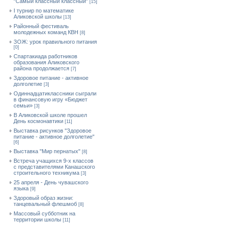
"Самый классный классный"
[15]
I турнир по математике
Аликовской школы
[13]
Районный фестиваль
молодежных команд КВН
[8]
ЗОЖ: урок правильного питания
[0]
Спартакиада работников
образования Аликовского
района продолжается
[7]
Здоровое питание - активное
долголетие
[3]
Одиннадцатиклассники сыграли
в финансовую игру «Бюджет
семьи»
[3]
В Аликовской школе прошел
День космонавтики
[11]
Выставка рисунков "Здоровое
питание - активное долголетие"
[6]
Выставка "Мир пернатых"
[8]
Встреча учащихся 9-х классов
с представителями Канашского
строительного техникума
[3]
25 апреля - День чувашского
языка
[9]
Здоровый образ жизни:
танцевальный флешмоб
[8]
Массовый субботник на
территории школы
[11]