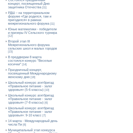
Состоялся праздничный
концерт, посвященный Дню
защитника Отечества
[11]
РДШ – на территориальном
форуме «Где родился, там и
пригодился» в рамках
межрегионального форума
[11]
Юные математики - победители
и призеры IV Сельского турнира
[12]
Второй этап III
Межрегионального форума
сельских школ и малых городов
[15]
В преддверии 8 марта
состоялся конкурс "Веселые
косички"
[14]
Праздничный концерт,
посвященный Международному
женскому дню
[18]
Школьный конкурс агитбригад
«Правильное питание - залог
здоровья» (5-6 классы)
[10]
Школьный конкурс агитбригад
«Правильное питание - залог
здоровья» (7-8 классы)
[6]
Школьный конкурс агитбригад
«Правильное питание - залог
здоровья»: 9-10 класс
[7]
14 марта - Международный день
числа Пи
[6]
Муниципальный этап конкурса