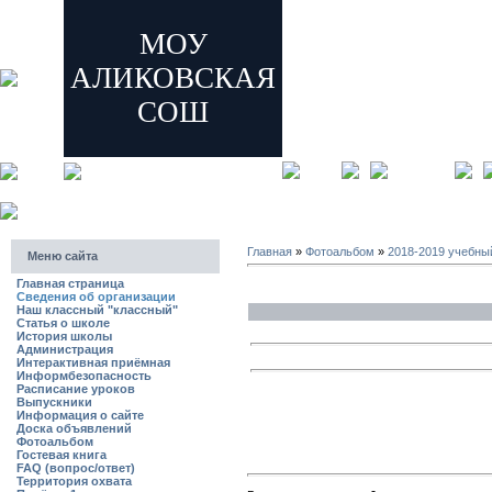
МОУ
АЛИКОВСКАЯ
СОШ
главная
регистрация
Главная
»
Фотоальбом
»
2018-2019 учебны
Меню сайта
Главная страница
Сведения об организации
Наш классный "классный"
Статья о школе
История школы
Администрация
Интерактивная приёмная
Информбезопасность
Расписание уроков
Выпускники
Информация о сайте
Доска объявлений
Фотоальбом
Гостевая книга
FAQ (вопрос/ответ)
Территория охвата