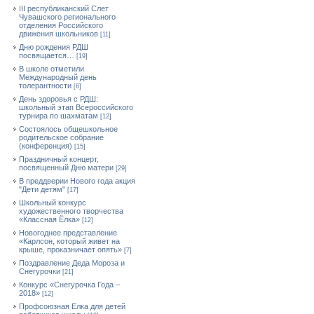
III республиканский Слет
Чувашского регионального
отделения Российского
движения школьников
[11]
Дню рождения РДШ
посвящается…
[19]
В школе отметили
Международный день
толерантности
[6]
День здоровья с РДШ:
школьный этап Всероссийского
турнира по шахматам
[12]
Состоялось общешкольное
родительское собрание
(конференция)
[15]
Праздничный концерт,
посвященный Дню матери
[29]
В преддверии Нового года акция
"Дети детям"
[17]
Школьный конкурс
художественного творчества
«Классная Ёлка»
[12]
Новогоднее представление
«Карлсон, который живет на
крыше, проказничает опять»
[7]
Поздравление Деда Мороза и
Снегурочки
[21]
Конкурс «Снегурочка Года –
2018»
[12]
Профсоюзная Елка для детей