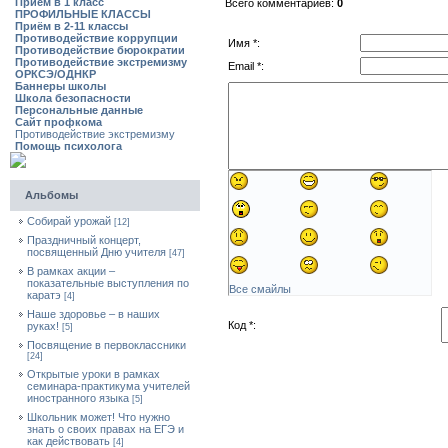
Приём в 1 класс
Всего комментариев:
0
ПРОФИЛЬНЫЕ КЛАССЫ
Приём в 2-11 классы
Противодействие коррупции
Имя *:
Противодействие бюрократии
Противодействие экстремизму
Email *:
ОРКСЭ/ОДНКР
Баннеры школы
Школа безопасности
Персональные данные
Сайт профкома
Противодействие экстремизму
Помощь психолога
Альбомы
Собирай урожай
[12]
Праздничный концерт,
посвященный Дню учителя
[47]
В рамках акции –
показательные выступления по
Все смайлы
каратэ
[4]
Наше здоровье – в наших
Код *:
руках!
[5]
Посвящение в первоклассники
[24]
Открытые уроки в рамках
семинара-практикума учителей
иностранного языка
[5]
Школьник может! Что нужно
знать о своих правах на ЕГЭ и
как действовать
[4]