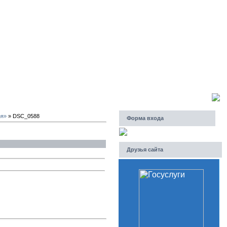
Пятница, 07.08.2026, 04:52
Приветствую Вас
Гость
оя»
» DSC_0588
Форма входа
Друзья сайта