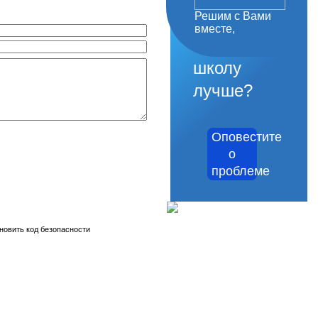
Решим с Вами
как
вместе,
сделать
школу
лучше?
Оповестите
о
проблеме