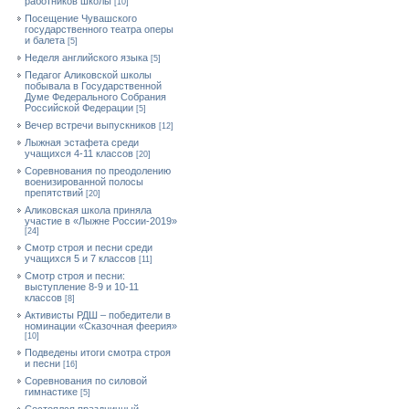
работников школы
[10]
Посещение Чувашского
государственного театра оперы
и балета
[5]
Неделя английского языка
[5]
Педагог Аликовской школы
побывала в Государственной
Думе Федерального Собрания
Российской Федерации
[5]
Вечер встречи выпускников
[12]
Лыжная эстафета среди
учащихся 4-11 классов
[20]
Cоревнования по преодолению
военизированной полосы
препятствий
[20]
Аликовская школа приняла
участие в «Лыжне России-2019»
[24]
Смотр строя и песни среди
учащихся 5 и 7 классов
[11]
Смотр строя и песни:
выступление 8-9 и 10-11
классов
[8]
Активисты РДШ – победители в
номинации «Сказочная феерия»
[10]
Подведены итоги смотра строя
и песни
[16]
Соревнования по силовой
гимнастике
[5]