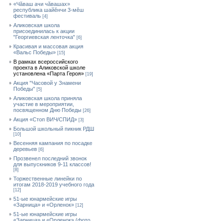
«Чăваш ачи чăвашах»
республика шайĕнчи 3-мĕш
фестиваль
[4]
Аликовская школа
присоединилась к акции
"Георгиевская ленточка"
[6]
Красивая и массовая акция
«Вальс Победы»
[15]
В рамках всероссийского
проекта в Аликовской школе
установлена «Парта Героя»
[19]
Акция "Часовой у Знамени
Победы"
[5]
Аликовская школа приняла
участие в мероприятии,
посвященном Дню Победы
[26]
Акция «Стоп ВИЧ/СПИД»
[3]
Большой школьный пикник РДШ
[10]
Весенняя кампания по посадке
деревьев
[6]
Прозвенел последний звонок
для выпускников 9-11 классов!
[8]
Торжественные линейки по
итогам 2018-2019 учебного года
[12]
51-ые юнармейские игры
«Зарница» и «Орленок»
[12]
51-ые юнармейские игры
«Зарница» и «Орленок» (фото