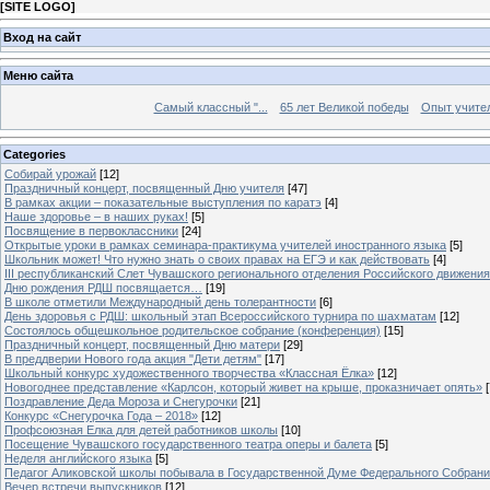
[
SITE LOGO
]
Вход на сайт
Меню сайта
Самый классный "...
65 лет Великой победы
Опыт учителе
Categories
Собирай урожай
[12]
Праздничный концерт, посвященный Дню учителя
[47]
В рамках акции – показательные выступления по каратэ
[4]
Наше здоровье – в наших руках!
[5]
Посвящение в первоклассники
[24]
Открытые уроки в рамках семинара-практикума учителей иностранного языка
[5]
Школьник может! Что нужно знать о своих правах на ЕГЭ и как действовать
[4]
III республиканский Слет Чувашского регионального отделения Российского движени
Дню рождения РДШ посвящается…
[19]
В школе отметили Международный день толерантности
[6]
День здоровья с РДШ: школьный этап Всероссийского турнира по шахматам
[12]
Состоялось общешкольное родительское собрание (конференция)
[15]
Праздничный концерт, посвященный Дню матери
[29]
В преддверии Нового года акция "Дети детям"
[17]
Школьный конкурс художественного творчества «Классная Ёлка»
[12]
Новогоднее представление «Карлсон, который живет на крыше, проказничает опять»
[
Поздравление Деда Мороза и Снегурочки
[21]
Конкурс «Снегурочка Года – 2018»
[12]
Профсоюзная Елка для детей работников школы
[10]
Посещение Чувашского государственного театра оперы и балета
[5]
Неделя английского языка
[5]
Педагог Аликовской школы побывала в Государственной Думе Федерального Собран
Вечер встречи выпускников
[12]