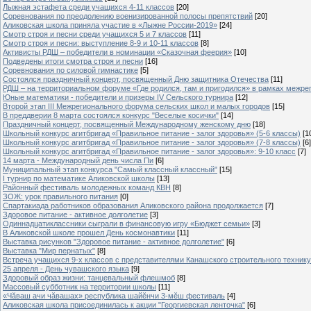
Лыжная эстафета среди учащихся 4-11 классов
[20]
Cоревнования по преодолению военизированной полосы препятствий
[20]
Аликовская школа приняла участие в «Лыжне России-2019»
[24]
Смотр строя и песни среди учащихся 5 и 7 классов
[11]
Смотр строя и песни: выступление 8-9 и 10-11 классов
[8]
Активисты РДШ – победители в номинации «Сказочная феерия»
[10]
Подведены итоги смотра строя и песни
[16]
Соревнования по силовой гимнастике
[5]
Состоялся праздничный концерт, посвященный Дню защитника Отечества
[11]
РДШ – на территориальном форуме «Где родился, там и пригодился» в рамках межр
Юные математики - победители и призеры IV Сельского турнира
[12]
Второй этап III Межрегионального форума сельских школ и малых городов
[15]
В преддверии 8 марта состоялся конкурс "Веселые косички"
[14]
Праздничный концерт, посвященный Международному женскому дню
[18]
Школьный конкурс агитбригад «Правильное питание - залог здоровья» (5-6 классы)
[1
Школьный конкурс агитбригад «Правильное питание - залог здоровья» (7-8 классы)
[6]
Школьный конкурс агитбригад «Правильное питание - залог здоровья»: 9-10 класс
[7]
14 марта - Международный день числа Пи
[6]
Муниципальный этап конкурса "Самый классный классный"
[15]
I турнир по математике Аликовской школы
[13]
Районный фестиваль молодежных команд КВН
[8]
ЗОЖ: урок правильного питания
[0]
Спартакиада работников образования Аликовского района продолжается
[7]
Здоровое питание - активное долголетие
[3]
Одиннадцатиклассники сыграли в финансовую игру «Бюджет семьи»
[3]
В Аликовской школе прошел День космонавтики
[11]
Выставка рисунков "Здоровое питание - активное долголетие"
[6]
Выставка "Мир пернатых"
[8]
Встреча учащихся 9-х классов с представителями Канашского строительного техник
25 апреля - День чувашского языка
[9]
Здоровый образ жизни: танцевальный флешмоб
[8]
Массовый субботник на территории школы
[11]
«Чăваш ачи чăвашах» республика шайĕнчи 3-мĕш фестиваль
[4]
Аликовская школа присоединилась к акции "Георгиевская ленточка"
[6]