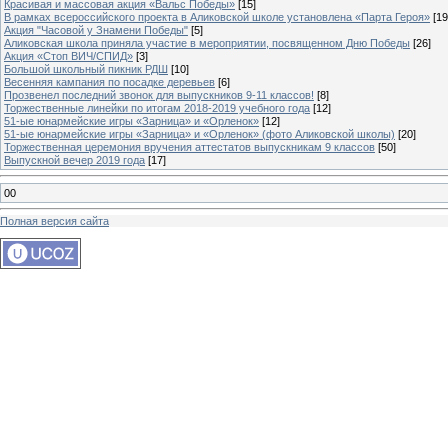
Красивая и массовая акция «Вальс Победы»
[15]
В рамках всероссийского проекта в Аликовской школе установлена «Парта Героя»
[19
Акция "Часовой у Знамени Победы"
[5]
Аликовская школа приняла участие в мероприятии, посвященном Дню Победы
[26]
Акция «Стоп ВИЧ/СПИД»
[3]
Большой школьный пикник РДШ
[10]
Весенняя кампания по посадке деревьев
[6]
Прозвенел последний звонок для выпускников 9-11 классов!
[8]
Торжественные линейки по итогам 2018-2019 учебного года
[12]
51-ые юнармейские игры «Зарница» и «Орленок»
[12]
51-ые юнармейские игры «Зарница» и «Орленок» (фото Аликовской школы)
[20]
Торжественная церемония вручения аттестатов выпускникам 9 классов
[50]
Выпускной вечер 2019 года
[17]
00
Полная версия сайта