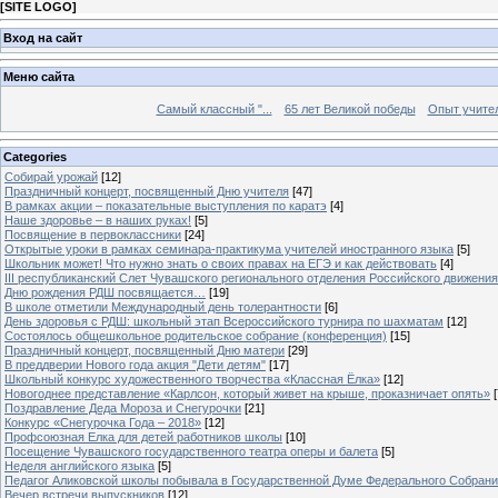
[
SITE LOGO
]
Вход на сайт
Меню сайта
Самый классный "...
65 лет Великой победы
Опыт учителе
Categories
Собирай урожай
[12]
Праздничный концерт, посвященный Дню учителя
[47]
В рамках акции – показательные выступления по каратэ
[4]
Наше здоровье – в наших руках!
[5]
Посвящение в первоклассники
[24]
Открытые уроки в рамках семинара-практикума учителей иностранного языка
[5]
Школьник может! Что нужно знать о своих правах на ЕГЭ и как действовать
[4]
III республиканский Слет Чувашского регионального отделения Российского движени
Дню рождения РДШ посвящается…
[19]
В школе отметили Международный день толерантности
[6]
День здоровья с РДШ: школьный этап Всероссийского турнира по шахматам
[12]
Состоялось общешкольное родительское собрание (конференция)
[15]
Праздничный концерт, посвященный Дню матери
[29]
В преддверии Нового года акция "Дети детям"
[17]
Школьный конкурс художественного творчества «Классная Ёлка»
[12]
Новогоднее представление «Карлсон, который живет на крыше, проказничает опять»
[
Поздравление Деда Мороза и Снегурочки
[21]
Конкурс «Снегурочка Года – 2018»
[12]
Профсоюзная Елка для детей работников школы
[10]
Посещение Чувашского государственного театра оперы и балета
[5]
Неделя английского языка
[5]
Педагог Аликовской школы побывала в Государственной Думе Федерального Собран
Вечер встречи выпускников
[12]