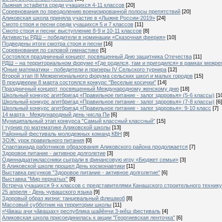
Лыжная эстафета среди учащихся 4-11 классов
[20]
Cоревнования по преодолению военизированной полосы препятствий
[20]
Аликовская школа приняла участие в «Лыжне России-2019»
[24]
Смотр строя и песни среди учащихся 5 и 7 классов
[11]
Смотр строя и песни: выступление 8-9 и 10-11 классов
[8]
Активисты РДШ – победители в номинации «Сказочная феерия»
[10]
Подведены итоги смотра строя и песни
[16]
Соревнования по силовой гимнастике
[5]
Состоялся праздничный концерт, посвященный Дню защитника Отечества
[11]
РДШ – на территориальном форуме «Где родился, там и пригодился» в рамках межр
Юные математики - победители и призеры IV Сельского турнира
[12]
Второй этап III Межрегионального форума сельских школ и малых городов
[15]
В преддверии 8 марта состоялся конкурс "Веселые косички"
[14]
Праздничный концерт, посвященный Международному женскому дню
[18]
Школьный конкурс агитбригад «Правильное питание - залог здоровья» (5-6 классы)
[1
Школьный конкурс агитбригад «Правильное питание - залог здоровья» (7-8 классы)
[6]
Школьный конкурс агитбригад «Правильное питание - залог здоровья»: 9-10 класс
[7]
14 марта - Международный день числа Пи
[6]
Муниципальный этап конкурса "Самый классный классный"
[15]
I турнир по математике Аликовской школы
[13]
Районный фестиваль молодежных команд КВН
[8]
ЗОЖ: урок правильного питания
[0]
Спартакиада работников образования Аликовского района продолжается
[7]
Здоровое питание - активное долголетие
[3]
Одиннадцатиклассники сыграли в финансовую игру «Бюджет семьи»
[3]
В Аликовской школе прошел День космонавтики
[11]
Выставка рисунков "Здоровое питание - активное долголетие"
[6]
Выставка "Мир пернатых"
[8]
Встреча учащихся 9-х классов с представителями Канашского строительного техник
25 апреля - День чувашского языка
[9]
Здоровый образ жизни: танцевальный флешмоб
[8]
Массовый субботник на территории школы
[11]
«Чăваш ачи чăвашах» республика шайĕнчи 3-мĕш фестиваль
[4]
Аликовская школа присоединилась к акции "Георгиевская ленточка"
[6]