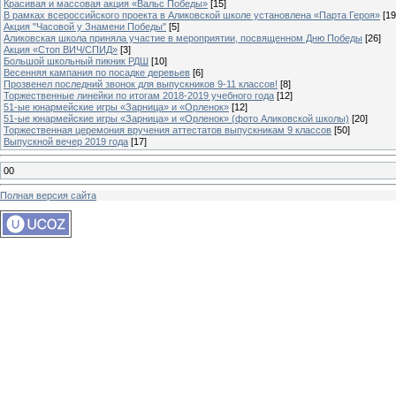
Красивая и массовая акция «Вальс Победы»
[15]
В рамках всероссийского проекта в Аликовской школе установлена «Парта Героя»
[19
Акция "Часовой у Знамени Победы"
[5]
Аликовская школа приняла участие в мероприятии, посвященном Дню Победы
[26]
Акция «Стоп ВИЧ/СПИД»
[3]
Большой школьный пикник РДШ
[10]
Весенняя кампания по посадке деревьев
[6]
Прозвенел последний звонок для выпускников 9-11 классов!
[8]
Торжественные линейки по итогам 2018-2019 учебного года
[12]
51-ые юнармейские игры «Зарница» и «Орленок»
[12]
51-ые юнармейские игры «Зарница» и «Орленок» (фото Аликовской школы)
[20]
Торжественная церемония вручения аттестатов выпускникам 9 классов
[50]
Выпускной вечер 2019 года
[17]
00
Полная версия сайта