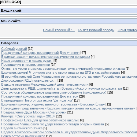
[
SITE LOGO
]
Вход на сайт
Меню сайта
Самый классный "...
65 лет Великой победы
Опыт учителе
Categories
Собирай урожай
[12]
Праздничный концерт, посвященный Дню учителя
[47]
В рамках акции – показательные выступления по каратэ
[4]
Наше здоровье – в наших руках!
[5]
Посвящение в первоклассники
[24]
Открытые уроки в рамках семинара-практикума учителей иностранного языка
[5]
Школьник может! Что нужно знать о своих правах на ЕГЭ и как действовать
[4]
III республиканский Слет Чувашского регионального отделения Российского движени
Дню рождения РДШ посвящается…
[19]
В школе отметили Международный день толерантности
[6]
День здоровья с РДШ: школьный этап Всероссийского турнира по шахматам
[12]
Состоялось общешкольное родительское собрание (конференция)
[15]
Праздничный концерт, посвященный Дню матери
[29]
В преддверии Нового года акция "Дети детям"
[17]
Школьный конкурс художественного творчества «Классная Ёлка»
[12]
Новогоднее представление «Карлсон, который живет на крыше, проказничает опять»
[
Поздравление Деда Мороза и Снегурочки
[21]
Конкурс «Снегурочка Года – 2018»
[12]
Профсоюзная Елка для детей работников школы
[10]
Посещение Чувашского государственного театра оперы и балета
[5]
Неделя английского языка
[5]
Педагог Аликовской школы побывала в Государственной Думе Федерального Собран
Вечер встречи выпускников
[12]