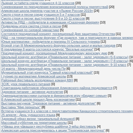
Лыжная эстафета среди учащихся 4-11 классов
[20]
Cоревнования по преодолению военизированной полосы препятствий
[20]
Аликовская школа приняла участие в «Лыжне России-2019»
[24]
Смотр строя и песни среди учащихся 5 и 7 классов
[11]
Смотр строя и песни: выступление 8-9 и 10-11 классов
[8]
Активисты РДШ – победители в номинации «Сказочная феерия»
[10]
Подведены итоги смотра строя и песни
[16]
Соревнования по силовой гимнастике
[5]
Состоялся праздничный концерт, посвященный Дню защитника Отечества
[11]
РДШ – на территориальном форуме «Где родился, там и пригодился» в рамках межр
Юные математики - победители и призеры IV Сельского турнира
[12]
Второй этап III Межрегионального форума сельских школ и малых городов
[15]
В преддверии 8 марта состоялся конкурс "Веселые косички"
[14]
Праздничный концерт, посвященный Международному женскому дню
[18]
Школьный конкурс агитбригад «Правильное питание - залог здоровья» (5-6 классы)
[1
Школьный конкурс агитбригад «Правильное питание - залог здоровья» (7-8 классы)
[6]
Школьный конкурс агитбригад «Правильное питание - залог здоровья»: 9-10 класс
[7]
14 марта - Международный день числа Пи
[6]
Муниципальный этап конкурса "Самый классный классный"
[15]
I турнир по математике Аликовской школы
[13]
Районный фестиваль молодежных команд КВН
[8]
ЗОЖ: урок правильного питания
[0]
Спартакиада работников образования Аликовского района продолжается
[7]
Здоровое питание - активное долголетие
[3]
Одиннадцатиклассники сыграли в финансовую игру «Бюджет семьи»
[3]
В Аликовской школе прошел День космонавтики
[11]
Выставка рисунков "Здоровое питание - активное долголетие"
[6]
Выставка "Мир пернатых"
[8]
Встреча учащихся 9-х классов с представителями Канашского строительного техник
25 апреля - День чувашского языка
[9]
Здоровый образ жизни: танцевальный флешмоб
[8]
Массовый субботник на территории школы
[11]
«Чăваш ачи чăвашах» республика шайĕнчи 3-мĕш фестиваль
[4]
Аликовская школа присоединилась к акции "Георгиевская ленточка"
[6]