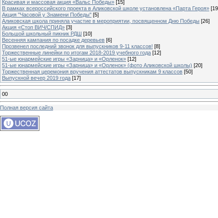
Красивая и массовая акция «Вальс Победы»
[15]
В рамках всероссийского проекта в Аликовской школе установлена «Парта Героя»
[19
Акция "Часовой у Знамени Победы"
[5]
Аликовская школа приняла участие в мероприятии, посвященном Дню Победы
[26]
Акция «Стоп ВИЧ/СПИД»
[3]
Большой школьный пикник РДШ
[10]
Весенняя кампания по посадке деревьев
[6]
Прозвенел последний звонок для выпускников 9-11 классов!
[8]
Торжественные линейки по итогам 2018-2019 учебного года
[12]
51-ые юнармейские игры «Зарница» и «Орленок»
[12]
51-ые юнармейские игры «Зарница» и «Орленок» (фото Аликовской школы)
[20]
Торжественная церемония вручения аттестатов выпускникам 9 классов
[50]
Выпускной вечер 2019 года
[17]
00
Полная версия сайта