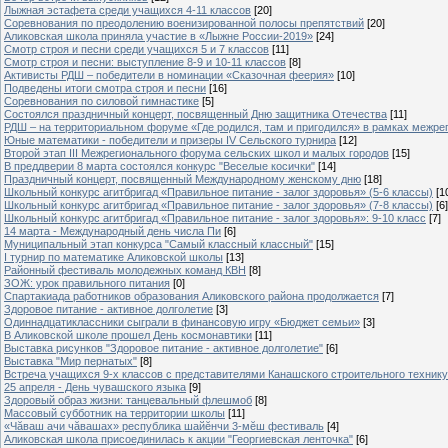
Лыжная эстафета среди учащихся 4-11 классов
[20]
Cоревнования по преодолению военизированной полосы препятствий
[20]
Аликовская школа приняла участие в «Лыжне России-2019»
[24]
Смотр строя и песни среди учащихся 5 и 7 классов
[11]
Смотр строя и песни: выступление 8-9 и 10-11 классов
[8]
Активисты РДШ – победители в номинации «Сказочная феерия»
[10]
Подведены итоги смотра строя и песни
[16]
Соревнования по силовой гимнастике
[5]
Состоялся праздничный концерт, посвященный Дню защитника Отечества
[11]
РДШ – на территориальном форуме «Где родился, там и пригодился» в рамках межр
Юные математики - победители и призеры IV Сельского турнира
[12]
Второй этап III Межрегионального форума сельских школ и малых городов
[15]
В преддверии 8 марта состоялся конкурс "Веселые косички"
[14]
Праздничный концерт, посвященный Международному женскому дню
[18]
Школьный конкурс агитбригад «Правильное питание - залог здоровья» (5-6 классы)
[1
Школьный конкурс агитбригад «Правильное питание - залог здоровья» (7-8 классы)
[6]
Школьный конкурс агитбригад «Правильное питание - залог здоровья»: 9-10 класс
[7]
14 марта - Международный день числа Пи
[6]
Муниципальный этап конкурса "Самый классный классный"
[15]
I турнир по математике Аликовской школы
[13]
Районный фестиваль молодежных команд КВН
[8]
ЗОЖ: урок правильного питания
[0]
Спартакиада работников образования Аликовского района продолжается
[7]
Здоровое питание - активное долголетие
[3]
Одиннадцатиклассники сыграли в финансовую игру «Бюджет семьи»
[3]
В Аликовской школе прошел День космонавтики
[11]
Выставка рисунков "Здоровое питание - активное долголетие"
[6]
Выставка "Мир пернатых"
[8]
Встреча учащихся 9-х классов с представителями Канашского строительного техник
25 апреля - День чувашского языка
[9]
Здоровый образ жизни: танцевальный флешмоб
[8]
Массовый субботник на территории школы
[11]
«Чăваш ачи чăвашах» республика шайĕнчи 3-мĕш фестиваль
[4]
Аликовская школа присоединилась к акции "Георгиевская ленточка"
[6]