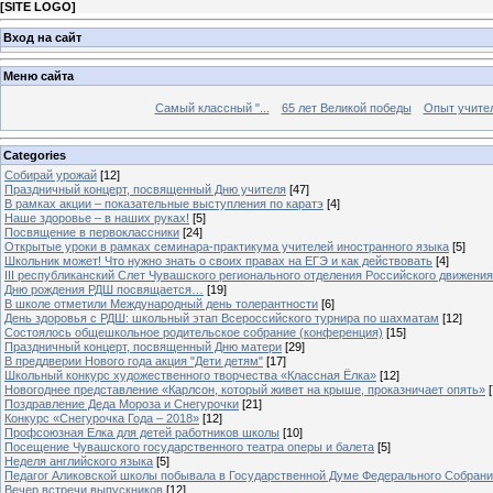
[
SITE LOGO
]
Вход на сайт
Меню сайта
Самый классный "...
65 лет Великой победы
Опыт учителе
Categories
Собирай урожай
[12]
Праздничный концерт, посвященный Дню учителя
[47]
В рамках акции – показательные выступления по каратэ
[4]
Наше здоровье – в наших руках!
[5]
Посвящение в первоклассники
[24]
Открытые уроки в рамках семинара-практикума учителей иностранного языка
[5]
Школьник может! Что нужно знать о своих правах на ЕГЭ и как действовать
[4]
III республиканский Слет Чувашского регионального отделения Российского движени
Дню рождения РДШ посвящается…
[19]
В школе отметили Международный день толерантности
[6]
День здоровья с РДШ: школьный этап Всероссийского турнира по шахматам
[12]
Состоялось общешкольное родительское собрание (конференция)
[15]
Праздничный концерт, посвященный Дню матери
[29]
В преддверии Нового года акция "Дети детям"
[17]
Школьный конкурс художественного творчества «Классная Ёлка»
[12]
Новогоднее представление «Карлсон, который живет на крыше, проказничает опять»
[
Поздравление Деда Мороза и Снегурочки
[21]
Конкурс «Снегурочка Года – 2018»
[12]
Профсоюзная Елка для детей работников школы
[10]
Посещение Чувашского государственного театра оперы и балета
[5]
Неделя английского языка
[5]
Педагог Аликовской школы побывала в Государственной Думе Федерального Собран
Вечер встречи выпускников
[12]