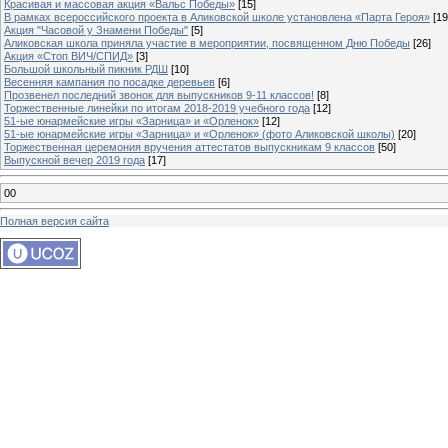
Красивая и массовая акция «Вальс Победы»
[15]
В рамках всероссийского проекта в Аликовской школе установлена «Парта Героя»
[19
Акция "Часовой у Знамени Победы"
[5]
Аликовская школа приняла участие в мероприятии, посвященном Дню Победы
[26]
Акция «Стоп ВИЧ/СПИД»
[3]
Большой школьный пикник РДШ
[10]
Весенняя кампания по посадке деревьев
[6]
Прозвенел последний звонок для выпускников 9-11 классов!
[8]
Торжественные линейки по итогам 2018-2019 учебного года
[12]
51-ые юнармейские игры «Зарница» и «Орленок»
[12]
51-ые юнармейские игры «Зарница» и «Орленок» (фото Аликовской школы)
[20]
Торжественная церемония вручения аттестатов выпускникам 9 классов
[50]
Выпускной вечер 2019 года
[17]
00
Полная версия сайта