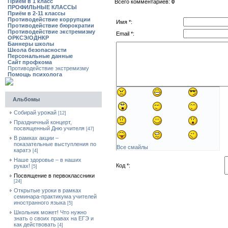
Приём в 1 класс
Всего комментариев:
0
ПРОФИЛЬНЫЕ КЛАССЫ
Приём в 2-11 классы
Противодействие коррупции
Имя *:
Противодействие бюрократии
Противодействие экстремизму
Email *:
ОРКСЭ/ОДНКР
Баннеры школы
Школа безопасности
Персональные данные
Сайт профкома
Противодействие экстремизму
Помощь психолога
Альбомы
Собирай урожай
[12]
Праздничный концерт,
посвященный Дню учителя
[47]
В рамках акции –
показательные выступления по
Все смайлы
каратэ
[4]
Наше здоровье – в наших
Код *:
руках!
[5]
Посвящение в первоклассники
[24]
Открытые уроки в рамках
семинара-практикума учителей
иностранного языка
[5]
Школьник может! Что нужно
знать о своих правах на ЕГЭ и
как действовать
[4]