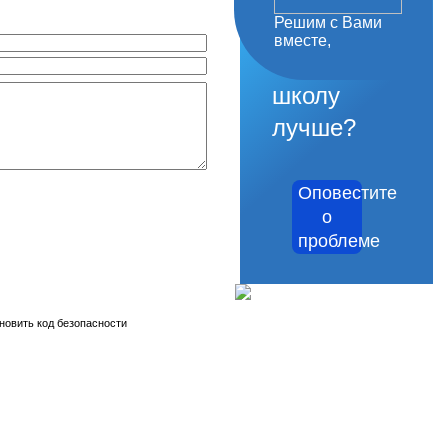
Решим с Вами
как
вместе,
сделать
школу
лучше?
Оповестите
о
проблеме