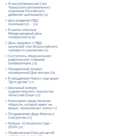
III республиканский Слет
Чувашского регионального
отделения Российского
движения школьников
[11]
Дню рождения РДШ
посвящается…
[19]
В школе отметили
Международный день
толерантности
[6]
День здоровья с РДШ:
школьный этап Всероссийского
турнира по шахматам
[12]
Состоялось общешкольное
родительское собрание
(конференция)
[15]
Праздничный концерт,
посвященный Дню матери
[29]
В преддверии Нового года акция
"Дети детям"
[17]
Школьный конкурс
художественного творчества
«Классная Ёлка»
[12]
Новогоднее представление
«Карлсон, который живет на
крыше, проказничает опять»
[7]
Поздравление Деда Мороза и
Снегурочки
[21]
Конкурс «Снегурочка Года –
2018»
[12]
Профсоюзная Елка для детей