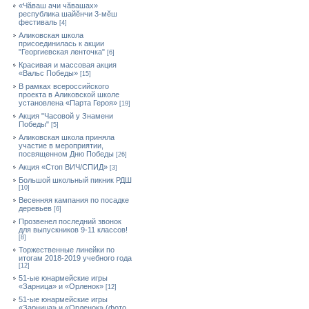
«Чăваш ачи чăвашах»
республика шайĕнчи 3-мĕш
фестиваль
[4]
Аликовская школа
присоединилась к акции
"Георгиевская ленточка"
[6]
Красивая и массовая акция
«Вальс Победы»
[15]
В рамках всероссийского
проекта в Аликовской школе
установлена «Парта Героя»
[19]
Акция "Часовой у Знамени
Победы"
[5]
Аликовская школа приняла
участие в мероприятии,
посвященном Дню Победы
[26]
Акция «Стоп ВИЧ/СПИД»
[3]
Большой школьный пикник РДШ
[10]
Весенняя кампания по посадке
деревьев
[6]
Прозвенел последний звонок
для выпускников 9-11 классов!
[8]
Торжественные линейки по
итогам 2018-2019 учебного года
[12]
51-ые юнармейские игры
«Зарница» и «Орленок»
[12]
51-ые юнармейские игры
«Зарница» и «Орленок» (фото