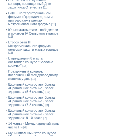
Состоялся праздничный
концерт, посвященный Дню
защитника Отечества
[11]
РДШ – на территориальном
форуме «Где родился, там и
пригодился» в рамках
межрегионального форума
[11]
Юные математики - победители
и призеры IV Сельского турнира
[12]
Второй этап III
Межрегионального форума
сельских школ и малых городов
[15]
В преддверии 8 марта
состоялся конкурс "Веселые
косички"
[14]
Праздничный концерт,
посвященный Международному
женскому дню
[18]
Школьный конкурс агитбригад
«Правильное питание - залог
здоровья» (5-6 классы)
[10]
Школьный конкурс агитбригад
«Правильное питание - залог
здоровья» (7-8 классы)
[6]
Школьный конкурс агитбригад
«Правильное питание - залог
здоровья»: 9-10 класс
[7]
14 марта - Международный день
числа Пи
[6]
Муниципальный этап конкурса