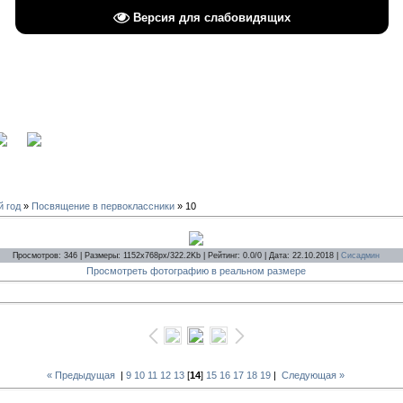
Версия для слабовидящих
вход
й год
»
Посвящение в первоклассники
» 10
Просмотров: 346 | Размеры: 1152x768px/322.2Kb | Рейтинг: 0.0/0 | Дата: 22.10.2018 |
Сисадмин
Просмотреть фотографию в реальном размере
« Предыдущая
|
9
10
11
12
13
[
14
]
15
16
17
18
19
|
Следующая »