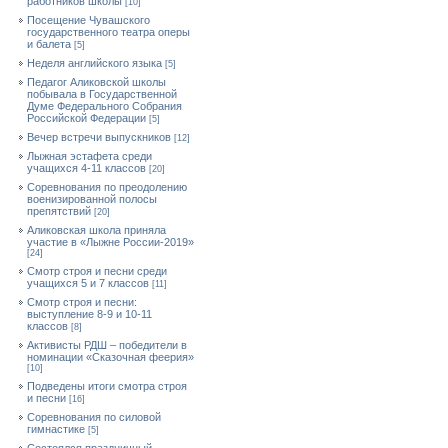
работников школы
[10]
Посещение Чувашского
государственного театра оперы
и балета
[5]
Неделя английского языка
[5]
Педагог Аликовской школы
побывала в Государственной
Думе Федерального Собрания
Российской Федерации
[5]
Вечер встречи выпускников
[12]
Лыжная эстафета среди
учащихся 4-11 классов
[20]
Cоревнования по преодолению
военизированной полосы
препятствий
[20]
Аликовская школа приняла
участие в «Лыжне России-2019»
[24]
Смотр строя и песни среди
учащихся 5 и 7 классов
[11]
Смотр строя и песни:
выступление 8-9 и 10-11
классов
[8]
Активисты РДШ – победители в
номинации «Сказочная феерия»
[10]
Подведены итоги смотра строя
и песни
[16]
Соревнования по силовой
гимнастике
[5]