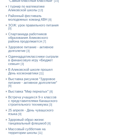
"Самый классный классный"
[15]
I турнир по математике
Аликовской школы
[13]
Районный фестиваль
молодежных команд КВН
[8]
ЗОЖ: урок правильного питания
[0]
Спартакиада работников
образования Аликовского
района продолжается
[7]
Здоровое питание - активное
долголетие
[3]
Одиннадцатиклассники сыграли
в финансовую игру «Бюджет
семьи»
[3]
В Аликовской школе прошел
День космонавтики
[11]
Выставка рисунков "Здоровое
питание - активное долголетие"
[6]
Выставка "Мир пернатых"
[8]
Встреча учащихся 9-х классов
с представителями Канашского
строительного техникума
[3]
25 апреля - День чувашского
языка
[9]
Здоровый образ жизни:
танцевальный флешмоб
[8]
Массовый субботник на
территории школы
[11]