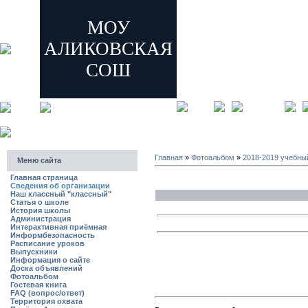
МОУ
АЛИКОВСКАЯ
СОШ
главная
регистрация
Главная
»
Фотоальбом
»
2018-2019 учебны
Меню сайта
Главная страница
Сведения об организации
Наш классный "классный"
Статья о школе
История школы
Администрация
Интерактивная приёмная
Информбезопасность
Расписание уроков
Выпускники
Информация о сайте
Доска объявлений
Фотоальбом
Гостевая книга
FAQ (вопрос/ответ)
Территория охвата