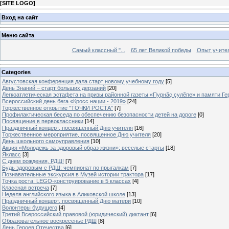
[
SITE LOGO
]
Вход на сайт
Меню сайта
Самый классный "...
65 лет Великой победы
Опыт учителе
Categories
Августовская конференция дала старт новому учебному году
[5]
День Знаний – старт больших дерзаний
[20]
Легкоатлетическая эстафета на призы районной газеты «Пурнăç çулĕпе» и памяти Ге
Всероссийский день бега «Кросс нации - 2019»
[24]
Торжественное открытие "ТОЧКИ РОСТА"
[7]
Профилактическая беседа по обеспечению безопасности детей на дороге
[0]
Посвящение в первоклассники
[14]
Праздничный концерт, посвященный Дню учителя
[16]
Торжественное мероприятие, посвященное Дню учителя
[20]
День школьного самоуправления
[10]
Акция «Молодежь за здоровый образ жизни»: веселые старты
[18]
Якласс
[3]
С днем рождения, РДШ!
[7]
Будь здоровым с РДШ: чемпионат по прыгалкам
[7]
Познавательные экскурсия в Музей истории трактора
[17]
Точка роста: LEGO-конструирование в 5 классах
[4]
Классная встреча
[7]
Неделя английского языка в Аликовской школе
[13]
Праздничный концерт, посвященный Дню матери
[10]
Волонтеры будущего
[4]
Третий Всероссийский правовой (юридический) диктант
[6]
Образовательное воскресенье РДШ
[8]
День Героев Отечества
[6]