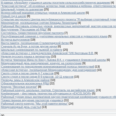
В рамках «АгроДня» учащиеся школы посетили сельскохозяйственную академию
[4]
"Классная встреча": об основных аспектах прав человека и ребенка, ответственности 
Школьный турнир по шахматам
[25]
Всероссийский марафон открытых уроков в Аликовской школе
[5]
Новый год в школе
[8]
Открытие ресурсного Центра республиканского проекта "Я выбираю спортивный туризм
Мероприятия, посвященные снятию блокады Ленинграда
[4]
Районный Фестиваль открытых уроков, внеклассных мероприятий, мастер-классов п
Выступление "Расскажем об РДШ"
[5]
Состоялось торжественное вручение паспорта
[7]
Республиканский семинар с учителями начальных классов и чувашского языка
[5]
Встреча выпускников
[19]
Вахта памяти, посвященная Сталинградской битве
[5]
Сначала Аз да Буки, а потом другие науки
[6]
Школьные соревнования по лыжной эстафете
[25]
«Классная встреча» с председателем Аликовской ТИК Кротовым В.В.
[9]
Неделя русского языка и литературы
[10]
Встреча Чемпиона Мира по боксу Львова В.К. с учащимися Аликовской школы
[6]
Международный день книгодарения: конкурс на скорочтение
[9]
Cоревнования по преодолению военизированной полосы препятствий
[13]
«Классная встреча», посвященная Международному дню книгодарения
[10]
Смотр строя и песни среди 4-7 классов
[29]
Смотр строя и песни среди 8-9 классов, 10-11 классов
[15]
Проводы зимы в Аликовском районе
[10]
Образовательное воскресенье РДШ
[22]
Конкурс "Веселые косички"
[8]
Районный конкурс школьных театров. Спектакль на английском языке.
[19]
Конференция – фестиваль творчества обучающихся «EXCELSIOR»
[5]
Районный турнир юных математиков научно-практическая конференция учащихся «М
Торжественное вручение паспортов учащимся
[11]
Районный смотр-конкурс "Мы этой памяти верны"
[24]
Международный день счастья
[13]
00