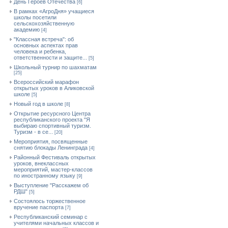
День Героев Отечества
[6]
В рамках «АгроДня» учащиеся
школы посетили
сельскохозяйственную
академию
[4]
"Классная встреча": об
основных аспектах прав
человека и ребенка,
ответственности и защите...
[5]
Школьный турнир по шахматам
[25]
Всероссийский марафон
открытых уроков в Аликовской
школе
[5]
Новый год в школе
[8]
Открытие ресурсного Центра
республиканского проекта "Я
выбираю спортивный туризм.
Туризм - в се...
[20]
Мероприятия, посвященные
снятию блокады Ленинграда
[4]
Районный Фестиваль открытых
уроков, внеклассных
мероприятий, мастер-классов
по иностранному языку
[9]
Выступление "Расскажем об
РДШ"
[5]
Состоялось торжественное
вручение паспорта
[7]
Республиканский семинар с
учителями начальных классов и