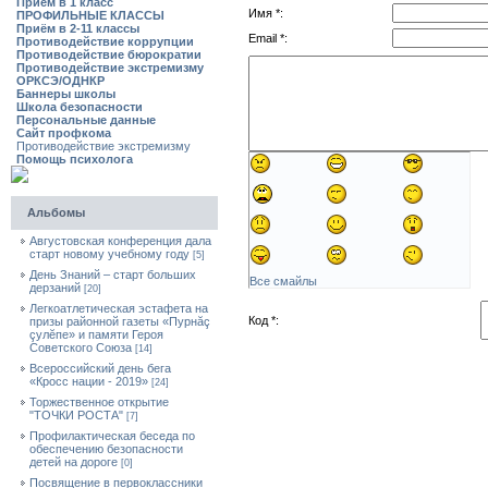
Приём в 1 класс
Имя *:
ПРОФИЛЬНЫЕ КЛАССЫ
Приём в 2-11 классы
Email *:
Противодействие коррупции
Противодействие бюрократии
Противодействие экстремизму
ОРКСЭ/ОДНКР
Баннеры школы
Школа безопасности
Персональные данные
Сайт профкома
Противодействие экстремизму
Помощь психолога
Альбомы
Августовская конференция дала
старт новому учебному году
[5]
День Знаний – старт больших
Все смайлы
дерзаний
[20]
Легкоатлетическая эстафета на
Код *:
призы районной газеты «Пурнăç
çулĕпе» и памяти Героя
Советского Союза
[14]
Всероссийский день бега
«Кросс нации - 2019»
[24]
Торжественное открытие
"ТОЧКИ РОСТА"
[7]
Профилактическая беседа по
обеспечению безопасности
детей на дороге
[0]
Посвящение в первоклассники