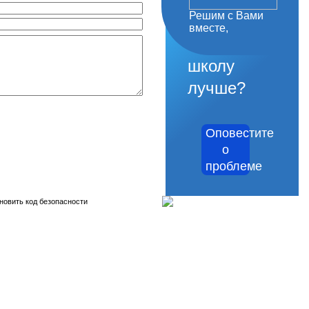
Решим с Вами
как
вместе,
сделать
школу
лучше?
Оповестите
о
проблеме