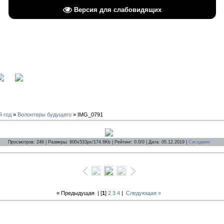
Версия для слабовидящих
вход
й год
»
Волонтеры будущего
» IMG_0791
Просмотров: 246 | Размеры: 800x533px/174.6Kb | Рейтинг: 0.0/0 | Дата: 05.12.2019 |
Сисадмин
« Предыдущая
| [
1
]
2
3
4
|
Следующая »