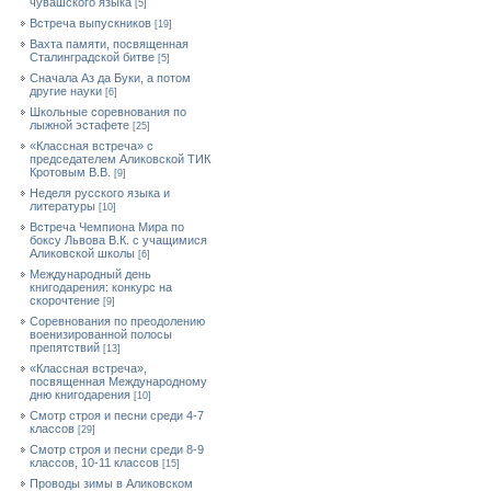
чувашского языка
[5]
Встреча выпускников
[19]
Вахта памяти, посвященная
Сталинградской битве
[5]
Сначала Аз да Буки, а потом
другие науки
[6]
Школьные соревнования по
лыжной эстафете
[25]
«Классная встреча» с
председателем Аликовской ТИК
Кротовым В.В.
[9]
Неделя русского языка и
литературы
[10]
Встреча Чемпиона Мира по
боксу Львова В.К. с учащимися
Аликовской школы
[6]
Международный день
книгодарения: конкурс на
скорочтение
[9]
Cоревнования по преодолению
военизированной полосы
препятствий
[13]
«Классная встреча»,
посвященная Международному
дню книгодарения
[10]
Смотр строя и песни среди 4-7
классов
[29]
Смотр строя и песни среди 8-9
классов, 10-11 классов
[15]
Проводы зимы в Аликовском