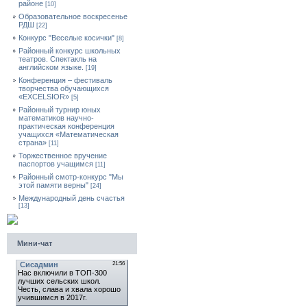
районе
[10]
Образовательное воскресенье
РДШ
[22]
Конкурс "Веселые косички"
[8]
Районный конкурс школьных
театров. Спектакль на
английском языке.
[19]
Конференция – фестиваль
творчества обучающихся
«EXCELSIOR»
[5]
Районный турнир юных
математиков научно-
практическая конференция
учащихся «Математическая
страна»
[11]
Торжественное вручение
паспортов учащимся
[11]
Районный смотр-конкурс "Мы
этой памяти верны"
[24]
Международный день счастья
[13]
Мини-чат