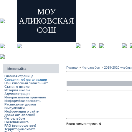
МОУ
АЛИКОВСКАЯ
СОШ
главная
регистрация
Главная
»
Фотоальбом
»
2019-2020 учебны
Меню сайта
Главная страница
Сведения об организации
Наш классный "классный"
Статья о школе
История школы
Администрация
Интерактивная приёмная
Информбезопасность
Расписание уроков
Выпускники
Информация о сайте
Доска объявлений
Фотоальбом
Гостевая книга
Всего комментариев:
0
FAQ (вопрос/ответ)
Территория охвата