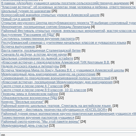
В рамках «АгроДня» учащиеся школы посетили сельскохозяйственную академию
[4]
"Классная встреча": об основных аспектах прав человека и ребенка, ответственности 
Школьный турнир по шахматам
[25]
Всероссийский марафон открытых уроков в Аликовской школе
[5]
Новый год в школе
[8]
Открытие ресурсного Центра республиканского проекта "Я выбираю спортивный туризм
Мероприятия, посвященные снятию блокады Ленинграда
[4]
Районный Фестиваль открытых уроков, внеклассных мероприятий, мастер-классов п
Выступление "Расскажем об РДШ"
[5]
Состоялось торжественное вручение паспорта
[7]
Республиканский семинар с учителями начальных классов и чувашского языка
[5]
Встреча выпускников
[19]
Вахта памяти, посвященная Сталинградской битве
[5]
Сначала Аз да Буки, а потом другие науки
[6]
Школьные соревнования по лыжной эстафете
[25]
«Классная встреча» с председателем Аликовской ТИК Кротовым В.В.
[9]
Неделя русского языка и литературы
[10]
Встреча Чемпиона Мира по боксу Львова В.К. с учащимися Аликовской школы
[6]
Международный день книгодарения: конкурс на скорочтение
[9]
Cоревнования по преодолению военизированной полосы препятствий
[13]
«Классная встреча», посвященная Международному дню книгодарения
[10]
Смотр строя и песни среди 4-7 классов
[29]
Смотр строя и песни среди 8-9 классов, 10-11 классов
[15]
Проводы зимы в Аликовском районе
[10]
Образовательное воскресенье РДШ
[22]
Конкурс "Веселые косички"
[8]
Районный конкурс школьных театров. Спектакль на английском языке.
[19]
Конференция – фестиваль творчества обучающихся «EXCELSIOR»
[5]
Районный турнир юных математиков научно-практическая конференция учащихся «М
Торжественное вручение паспортов учащимся
[11]
Районный смотр-конкурс "Мы этой памяти верны"
[24]
Международный день счастья
[13]
00