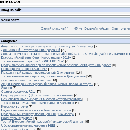
[
SITE LOGO
]
Вход на сайт
Меню сайта
Самый классный "...
65 лет Великой победы
Опыт учителе
Categories
Августовская конференция дала старт новому учебному году
[5]
День Знаний – старт больших дерзаний
[20]
Легкоатлетическая эстафета на призы районной газеты «Пурнăç çулĕпе» и памяти Ге
Всероссийский день бега «Кросс нации - 2019»
[24]
Торжественное открытие "ТОЧКИ РОСТА"
[7]
Профилактическая беседа по обеспечению безопасности детей на дороге
[0]
Посвящение в первоклассники
[14]
Праздничный концерт, посвященный Дню учителя
[16]
Торжественное мероприятие, посвященное Дню учителя
[20]
День школьного самоуправления
[10]
Акция «Молодежь за здоровый образ жизни»: веселые старты
[18]
Якласс
[3]
С днем рождения, РДШ!
[7]
Будь здоровым с РДШ: чемпионат по прыгалкам
[7]
Познавательные экскурсия в Музей истории трактора
[17]
Точка роста: LEGO-конструирование в 5 классах
[4]
Классная встреча
[7]
Неделя английского языка в Аликовской школе
[13]
Праздничный концерт, посвященный Дню матери
[10]
Волонтеры будущего
[4]
Третий Всероссийский правовой (юридический) диктант
[6]
Образовательное воскресенье РДШ
[8]
День Героев Отечества
[6]