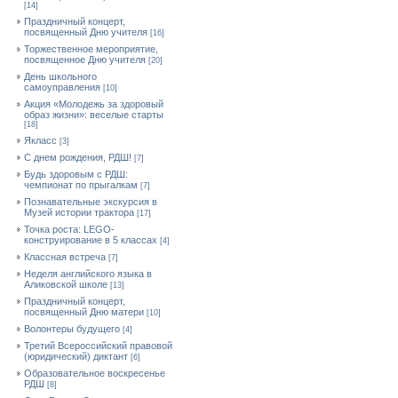
[14]
Праздничный концерт,
посвященный Дню учителя
[16]
Торжественное мероприятие,
посвященное Дню учителя
[20]
День школьного
самоуправления
[10]
Акция «Молодежь за здоровый
образ жизни»: веселые старты
[18]
Якласс
[3]
С днем рождения, РДШ!
[7]
Будь здоровым с РДШ:
чемпионат по прыгалкам
[7]
Познавательные экскурсия в
Музей истории трактора
[17]
Точка роста: LEGO-
конструирование в 5 классах
[4]
Классная встреча
[7]
Неделя английского языка в
Аликовской школе
[13]
Праздничный концерт,
посвященный Дню матери
[10]
Волонтеры будущего
[4]
Третий Всероссийский правовой
(юридический) диктант
[6]
Образовательное воскресенье
РДШ
[8]