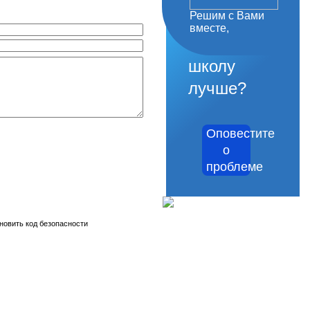
Решим с Вами
как
вместе,
сделать
школу
лучше?
Оповестите
о
проблеме