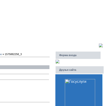
Пятница, 07.08.2026, 07:12
Приветствую Вас
Гость
ию
» 1575882258_3
Форма входа
Друзья сайта