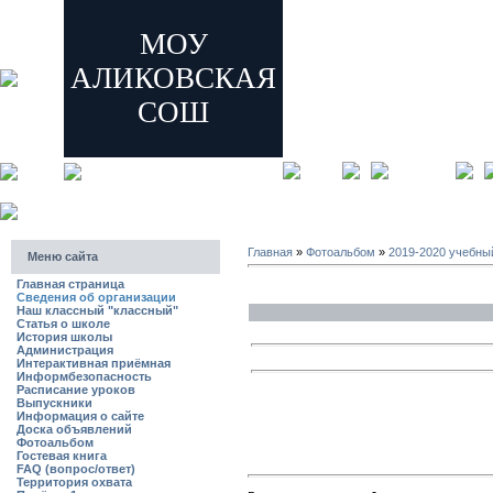
МОУ
АЛИКОВСКАЯ
СОШ
главная
регистрация
Главная
»
Фотоальбом
»
2019-2020 учебны
Меню сайта
Главная страница
Сведения об организации
Наш классный "классный"
Статья о школе
История школы
Администрация
Интерактивная приёмная
Информбезопасность
Расписание уроков
Выпускники
Информация о сайте
Доска объявлений
Фотоальбом
Гостевая книга
FAQ (вопрос/ответ)
Территория охвата