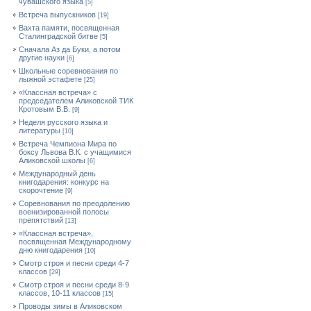
чувашского языка
[5]
Встреча выпускников
[19]
Вахта памяти, посвященная
Сталинградской битве
[5]
Сначала Аз да Буки, а потом
другие науки
[6]
Школьные соревнования по
лыжной эстафете
[25]
«Классная встреча» с
председателем Аликовской ТИК
Кротовым В.В.
[9]
Неделя русского языка и
литературы
[10]
Встреча Чемпиона Мира по
боксу Львова В.К. с учащимися
Аликовской школы
[6]
Международный день
книгодарения: конкурс на
скорочтение
[9]
Cоревнования по преодолению
военизированной полосы
препятствий
[13]
«Классная встреча»,
посвященная Международному
дню книгодарения
[10]
Смотр строя и песни среди 4-7
классов
[29]
Смотр строя и песни среди 8-9
классов, 10-11 классов
[15]
Проводы зимы в Аликовском