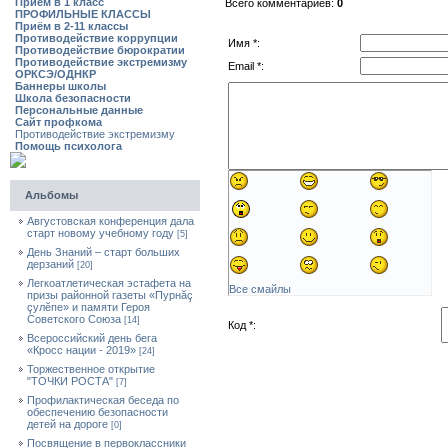
Приём в 1 класс
Всего комментариев:
0
ПРОФИЛЬНЫЕ КЛАССЫ
Приём в 2-11 классы
Противодействие коррупции
Имя *:
Противодействие бюрократии
Противодействие экстремизму
Email *:
ОРКСЭ/ОДНКР
Баннеры школы
Школа безопасности
Персональные данные
Сайт профкома
Противодействие экстремизму
Помощь психолога
Альбомы
Августовская конференция дала
старт новому учебному году
[5]
День Знаний – старт больших
дерзаний
[20]
Легкоатлетическая эстафета на
Все смайлы
призы районной газеты «Пурнăç
çулĕпе» и памяти Героя
Советского Союза
[14]
Код *:
Всероссийский день бега
«Кросс нации - 2019»
[24]
Торжественное открытие
"ТОЧКИ РОСТА"
[7]
Профилактическая беседа по
обеспечению безопасности
детей на дороге
[0]
Посвящение в первоклассники