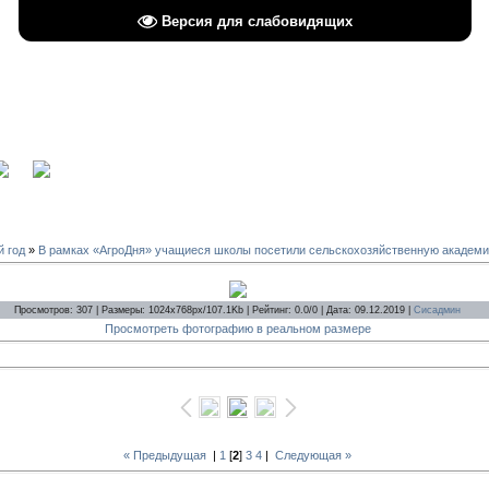
Версия для слабовидящих
вход
й год
»
В рамках «АгроДня» учащиеся школы посетили сельскохозяйственную академ
Просмотров: 307 | Размеры: 1024x768px/107.1Kb | Рейтинг: 0.0/0 | Дата: 09.12.2019 |
Сисадмин
Просмотреть фотографию в реальном размере
« Предыдущая
|
1
[
2
]
3
4
|
Следующая »