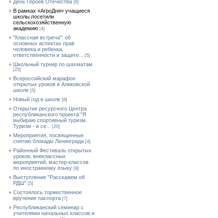
День Героев Отечества
[6]
В рамках «АгроДня» учащиеся
школы посетили
сельскохозяйственную
академию
[4]
"Классная встреча": об
основных аспектах прав
человека и ребенка,
ответственности и защите...
[5]
Школьный турнир по шахматам
[25]
Всероссийский марафон
открытых уроков в Аликовской
школе
[5]
Новый год в школе
[8]
Открытие ресурсного Центра
республиканского проекта "Я
выбираю спортивный туризм.
Туризм - в се...
[20]
Мероприятия, посвященные
снятию блокады Ленинграда
[4]
Районный Фестиваль открытых
уроков, внеклассных
мероприятий, мастер-классов
по иностранному языку
[9]
Выступление "Расскажем об
РДШ"
[5]
Состоялось торжественное
вручение паспорта
[7]
Республиканский семинар с
учителями начальных классов и