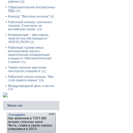
районе
[10]
Образовательное воскресенье
РДШ
[22]
Конкурс "Веселые косички"
[8]
Районный конкурс школьных
театров. Спектакль на
английском языке.
[19]
Конференция – фестиваль
творчества обучающихся
«EXCELSIOR»
[5]
Районный турнир юных
математиков научно-
практическая конференция
учащихся «Математическая
страна»
[11]
Торжественное вручение
паспортов учащимся
[11]
Районный смотр-конкурс "Мы
этой памяти верны"
[24]
Международный день счастья
[13]
Мини-чат