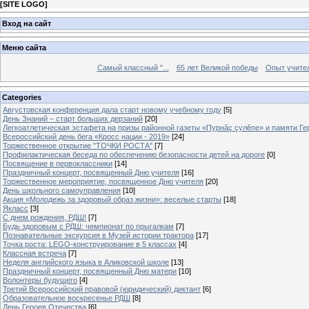
[
SITE LOGO
]
Вход на сайт
Меню сайта
Самый классный "...
65 лет Великой победы
Опыт учителе
Categories
Августовская конференция дала старт новому учебному году
[5]
День Знаний – старт больших дерзаний
[20]
Легкоатлетическая эстафета на призы районной газеты «Пурнăç çулĕпе» и памяти Ге
Всероссийский день бега «Кросс нации - 2019»
[24]
Торжественное открытие "ТОЧКИ РОСТА"
[7]
Профилактическая беседа по обеспечению безопасности детей на дороге
[0]
Посвящение в первоклассники
[14]
Праздничный концерт, посвященный Дню учителя
[16]
Торжественное мероприятие, посвященное Дню учителя
[20]
День школьного самоуправления
[10]
Акция «Молодежь за здоровый образ жизни»: веселые старты
[18]
Якласс
[3]
С днем рождения, РДШ!
[7]
Будь здоровым с РДШ: чемпионат по прыгалкам
[7]
Познавательные экскурсия в Музей истории трактора
[17]
Точка роста: LEGO-конструирование в 5 классах
[4]
Классная встреча
[7]
Неделя английского языка в Аликовской школе
[13]
Праздничный концерт, посвященный Дню матери
[10]
Волонтеры будущего
[4]
Третий Всероссийский правовой (юридический) диктант
[6]
Образовательное воскресенье РДШ
[8]
День Героев Отечества
[6]