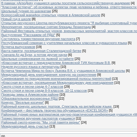
В рамках «АгроДня» учащиеся школы посетили сельскохозяйственную академию
[4]
"Классная встреча": об основных аспектах прав человека и ребенка, ответственности 
Школьный турнир по шахматам
[25]
Всероссийский марафон открытых уроков в Аликовской школе
[5]
Новый год в школе
[8]
Открытие ресурсного Центра республиканского проекта "Я выбираю спортивный туризм
Мероприятия, посвященные снятию блокады Ленинграда
[4]
Районный Фестиваль открытых уроков, внеклассных мероприятий, мастер-классов п
Выступление "Расскажем об РДШ"
[5]
Состоялось торжественное вручение паспорта
[7]
Республиканский семинар с учителями начальных классов и чувашского языка
[5]
Встреча выпускников
[19]
Вахта памяти, посвященная Сталинградской битве
[5]
Сначала Аз да Буки, а потом другие науки
[6]
Школьные соревнования по лыжной эстафете
[25]
«Классная встреча» с председателем Аликовской ТИК Кротовым В.В.
[9]
Неделя русского языка и литературы
[10]
Встреча Чемпиона Мира по боксу Львова В.К. с учащимися Аликовской школы
[6]
Международный день книгодарения: конкурс на скорочтение
[9]
Cоревнования по преодолению военизированной полосы препятствий
[13]
«Классная встреча», посвященная Международному дню книгодарения
[10]
Смотр строя и песни среди 4-7 классов
[29]
Смотр строя и песни среди 8-9 классов, 10-11 классов
[15]
Проводы зимы в Аликовском районе
[10]
Образовательное воскресенье РДШ
[22]
Конкурс "Веселые косички"
[8]
Районный конкурс школьных театров. Спектакль на английском языке.
[19]
Конференция – фестиваль творчества обучающихся «EXCELSIOR»
[5]
Районный турнир юных математиков научно-практическая конференция учащихся «М
Торжественное вручение паспортов учащимся
[11]
Районный смотр-конкурс "Мы этой памяти верны"
[24]
Международный день счастья
[13]
00