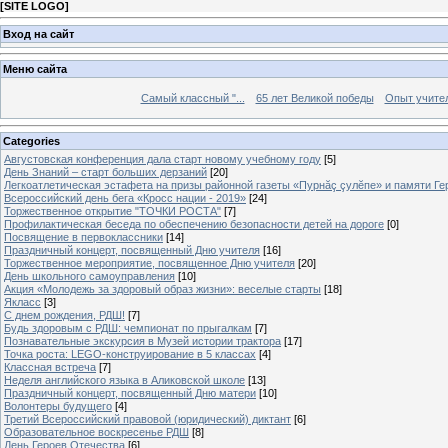
[
SITE LOGO
]
Вход на сайт
Меню сайта
Самый классный "...
65 лет Великой победы
Опыт учителе
Categories
Августовская конференция дала старт новому учебному году
[5]
День Знаний – старт больших дерзаний
[20]
Легкоатлетическая эстафета на призы районной газеты «Пурнăç çулĕпе» и памяти Ге
Всероссийский день бега «Кросс нации - 2019»
[24]
Торжественное открытие "ТОЧКИ РОСТА"
[7]
Профилактическая беседа по обеспечению безопасности детей на дороге
[0]
Посвящение в первоклассники
[14]
Праздничный концерт, посвященный Дню учителя
[16]
Торжественное мероприятие, посвященное Дню учителя
[20]
День школьного самоуправления
[10]
Акция «Молодежь за здоровый образ жизни»: веселые старты
[18]
Якласс
[3]
С днем рождения, РДШ!
[7]
Будь здоровым с РДШ: чемпионат по прыгалкам
[7]
Познавательные экскурсия в Музей истории трактора
[17]
Точка роста: LEGO-конструирование в 5 классах
[4]
Классная встреча
[7]
Неделя английского языка в Аликовской школе
[13]
Праздничный концерт, посвященный Дню матери
[10]
Волонтеры будущего
[4]
Третий Всероссийский правовой (юридический) диктант
[6]
Образовательное воскресенье РДШ
[8]
День Героев Отечества
[6]