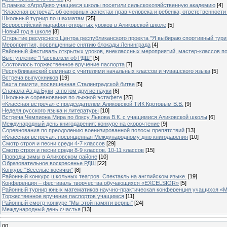
В рамках «АгроДня» учащиеся школы посетили сельскохозяйственную академию
[4]
"Классная встреча": об основных аспектах прав человека и ребенка, ответственности 
Школьный турнир по шахматам
[25]
Всероссийский марафон открытых уроков в Аликовской школе
[5]
Новый год в школе
[8]
Открытие ресурсного Центра республиканского проекта "Я выбираю спортивный туризм
Мероприятия, посвященные снятию блокады Ленинграда
[4]
Районный Фестиваль открытых уроков, внеклассных мероприятий, мастер-классов п
Выступление "Расскажем об РДШ"
[5]
Состоялось торжественное вручение паспорта
[7]
Республиканский семинар с учителями начальных классов и чувашского языка
[5]
Встреча выпускников
[19]
Вахта памяти, посвященная Сталинградской битве
[5]
Сначала Аз да Буки, а потом другие науки
[6]
Школьные соревнования по лыжной эстафете
[25]
«Классная встреча» с председателем Аликовской ТИК Кротовым В.В.
[9]
Неделя русского языка и литературы
[10]
Встреча Чемпиона Мира по боксу Львова В.К. с учащимися Аликовской школы
[6]
Международный день книгодарения: конкурс на скорочтение
[9]
Cоревнования по преодолению военизированной полосы препятствий
[13]
«Классная встреча», посвященная Международному дню книгодарения
[10]
Смотр строя и песни среди 4-7 классов
[29]
Смотр строя и песни среди 8-9 классов, 10-11 классов
[15]
Проводы зимы в Аликовском районе
[10]
Образовательное воскресенье РДШ
[22]
Конкурс "Веселые косички"
[8]
Районный конкурс школьных театров. Спектакль на английском языке.
[19]
Конференция – фестиваль творчества обучающихся «EXCELSIOR»
[5]
Районный турнир юных математиков научно-практическая конференция учащихся «М
Торжественное вручение паспортов учащимся
[11]
Районный смотр-конкурс "Мы этой памяти верны"
[24]
Международный день счастья
[13]
00