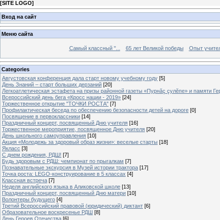
[
SITE LOGO
]
Вход на сайт
Меню сайта
Самый классный "...
65 лет Великой победы
Опыт учителе
Categories
Августовская конференция дала старт новому учебному году
[5]
День Знаний – старт больших дерзаний
[20]
Легкоатлетическая эстафета на призы районной газеты «Пурнăç çулĕпе» и памяти Ге
Всероссийский день бега «Кросс нации - 2019»
[24]
Торжественное открытие "ТОЧКИ РОСТА"
[7]
Профилактическая беседа по обеспечению безопасности детей на дороге
[0]
Посвящение в первоклассники
[14]
Праздничный концерт, посвященный Дню учителя
[16]
Торжественное мероприятие, посвященное Дню учителя
[20]
День школьного самоуправления
[10]
Акция «Молодежь за здоровый образ жизни»: веселые старты
[18]
Якласс
[3]
С днем рождения, РДШ!
[7]
Будь здоровым с РДШ: чемпионат по прыгалкам
[7]
Познавательные экскурсия в Музей истории трактора
[17]
Точка роста: LEGO-конструирование в 5 классах
[4]
Классная встреча
[7]
Неделя английского языка в Аликовской школе
[13]
Праздничный концерт, посвященный Дню матери
[10]
Волонтеры будущего
[4]
Третий Всероссийский правовой (юридический) диктант
[6]
Образовательное воскресенье РДШ
[8]
День Героев Отечества
[6]