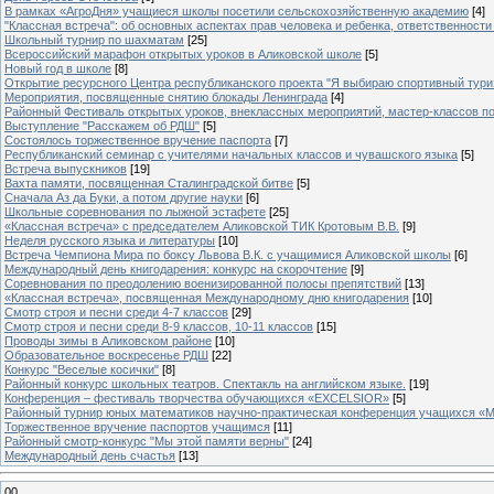
В рамках «АгроДня» учащиеся школы посетили сельскохозяйственную академию
[4]
"Классная встреча": об основных аспектах прав человека и ребенка, ответственности 
Школьный турнир по шахматам
[25]
Всероссийский марафон открытых уроков в Аликовской школе
[5]
Новый год в школе
[8]
Открытие ресурсного Центра республиканского проекта "Я выбираю спортивный туризм
Мероприятия, посвященные снятию блокады Ленинграда
[4]
Районный Фестиваль открытых уроков, внеклассных мероприятий, мастер-классов п
Выступление "Расскажем об РДШ"
[5]
Состоялось торжественное вручение паспорта
[7]
Республиканский семинар с учителями начальных классов и чувашского языка
[5]
Встреча выпускников
[19]
Вахта памяти, посвященная Сталинградской битве
[5]
Сначала Аз да Буки, а потом другие науки
[6]
Школьные соревнования по лыжной эстафете
[25]
«Классная встреча» с председателем Аликовской ТИК Кротовым В.В.
[9]
Неделя русского языка и литературы
[10]
Встреча Чемпиона Мира по боксу Львова В.К. с учащимися Аликовской школы
[6]
Международный день книгодарения: конкурс на скорочтение
[9]
Cоревнования по преодолению военизированной полосы препятствий
[13]
«Классная встреча», посвященная Международному дню книгодарения
[10]
Смотр строя и песни среди 4-7 классов
[29]
Смотр строя и песни среди 8-9 классов, 10-11 классов
[15]
Проводы зимы в Аликовском районе
[10]
Образовательное воскресенье РДШ
[22]
Конкурс "Веселые косички"
[8]
Районный конкурс школьных театров. Спектакль на английском языке.
[19]
Конференция – фестиваль творчества обучающихся «EXCELSIOR»
[5]
Районный турнир юных математиков научно-практическая конференция учащихся «М
Торжественное вручение паспортов учащимся
[11]
Районный смотр-конкурс "Мы этой памяти верны"
[24]
Международный день счастья
[13]
00