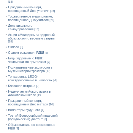
[14]
Праздничный концерт,
посвященный Дню учителя
[16]
Торжественное мероприятие,
посвященное Дню учителя
[20]
День школьного
самоуправления
[10]
Акция «Молодежь за здоровый
образ жизни»: веселые старты
[18]
Якласс
[3]
С днем рождения, РДШ!
[7]
Будь здоровым с РДШ:
чемпионат по прыгалкам
[7]
Познавательные экскурсия в
Музей истории трактора
[17]
Точка роста: LEGO-
конструирование в 5 классах
[4]
Классная встреча
[7]
Неделя английского языка в
Аликовской школе
[13]
Праздничный концерт,
посвященный Дню матери
[10]
Волонтеры будущего
[4]
Третий Всероссийский правовой
(юридический) диктант
[6]
Образовательное воскресенье
РДШ
[8]