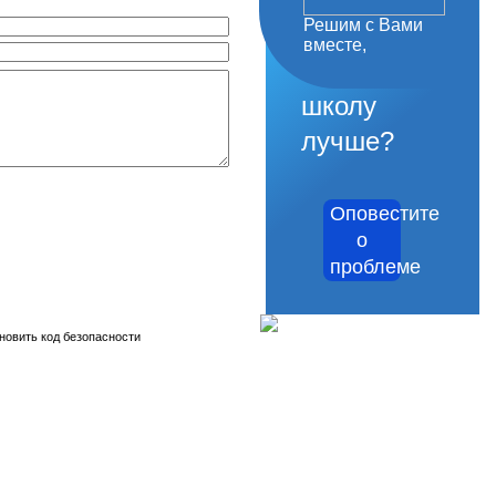
Решим с Вами
как
вместе,
сделать
школу
лучше?
Оповестите
о
проблеме