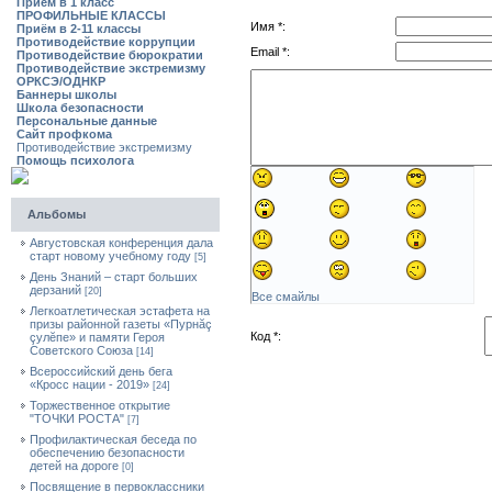
Приём в 1 класс
ПРОФИЛЬНЫЕ КЛАССЫ
Имя *:
Приём в 2-11 классы
Противодействие коррупции
Email *:
Противодействие бюрократии
Противодействие экстремизму
ОРКСЭ/ОДНКР
Баннеры школы
Школа безопасности
Персональные данные
Сайт профкома
Противодействие экстремизму
Помощь психолога
Альбомы
Августовская конференция дала
старт новому учебному году
[5]
День Знаний – старт больших
дерзаний
[20]
Все смайлы
Легкоатлетическая эстафета на
призы районной газеты «Пурнăç
Код *:
çулĕпе» и памяти Героя
Советского Союза
[14]
Всероссийский день бега
«Кросс нации - 2019»
[24]
Торжественное открытие
"ТОЧКИ РОСТА"
[7]
Профилактическая беседа по
обеспечению безопасности
детей на дороге
[0]
Посвящение в первоклассники