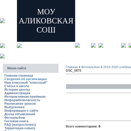
МОУ
АЛИКОВСКАЯ
СОШ
главная
регистрация
Главная
»
Фотоальбом
»
2019-2020 учебны
Меню сайта
DSC_0875
Главная страница
Сведения об организации
Наш классный "классный"
Статья о школе
История школы
Администрация
Интерактивная приёмная
Информбезопасность
Расписание уроков
Выпускники
Информация о сайте
Доска объявлений
Фотоальбом
Гостевая книга
FAQ (вопрос/ответ)
Всего комментариев:
0
Территория охвата