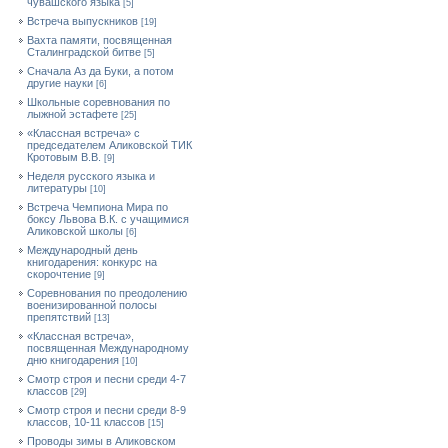
чувашского языка
[5]
Встреча выпускников
[19]
Вахта памяти, посвященная
Сталинградской битве
[5]
Сначала Аз да Буки, а потом
другие науки
[6]
Школьные соревнования по
лыжной эстафете
[25]
«Классная встреча» с
председателем Аликовской ТИК
Кротовым В.В.
[9]
Неделя русского языка и
литературы
[10]
Встреча Чемпиона Мира по
боксу Львова В.К. с учащимися
Аликовской школы
[6]
Международный день
книгодарения: конкурс на
скорочтение
[9]
Cоревнования по преодолению
военизированной полосы
препятствий
[13]
«Классная встреча»,
посвященная Международному
дню книгодарения
[10]
Смотр строя и песни среди 4-7
классов
[29]
Смотр строя и песни среди 8-9
классов, 10-11 классов
[15]
Проводы зимы в Аликовском