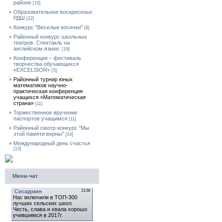
районе
[10]
Образовательное воскресенье
РДШ
[22]
Конкурс "Веселые косички"
[8]
Районный конкурс школьных
театров. Спектакль на
английском языке.
[19]
Конференция – фестиваль
творчества обучающихся
«EXCELSIOR»
[5]
Районный турнир юных
математиков научно-
практическая конференция
учащихся «Математическая
страна»
[11]
Торжественное вручение
паспортов учащимся
[11]
Районный смотр-конкурс "Мы
этой памяти верны"
[24]
Международный день счастья
[13]
Мини-чат