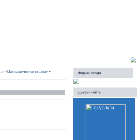
Пятница, 07.08.2026, 06:35
Приветствую Вас
Гость
хся «Математическая страна»
»
Форма входа
Друзья сайта