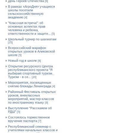
День Героев Отечества
[6]
В рамках «АгроДня» учащиеся
школы посетили
сельскохозяйственную
академию
[4]
"Классная встреча": об
основных аспектах прав
человека и ребенка,
ответственности и защите...
[5]
Школьный турнир по шахматам
[25]
Всероссийский марафон
открытых уроков в Аликовской
школе
[5]
Новый год в школе
[8]
Открытие ресурсного Центра
республиканского проекта "Я
выбираю спортивный туризм.
Туризм - в се...
[20]
Мероприятия, посвященные
снятию блокады Ленинграда
[4]
Районный Фестиваль открытых
уроков, внеклассных
мероприятий, мастер-классов
по иностранному языку
[9]
Выступление "Расскажем об
РДШ"
[5]
Состоялось торжественное
вручение паспорта
[7]
Республиканский семинар с
учителями начальных классов и