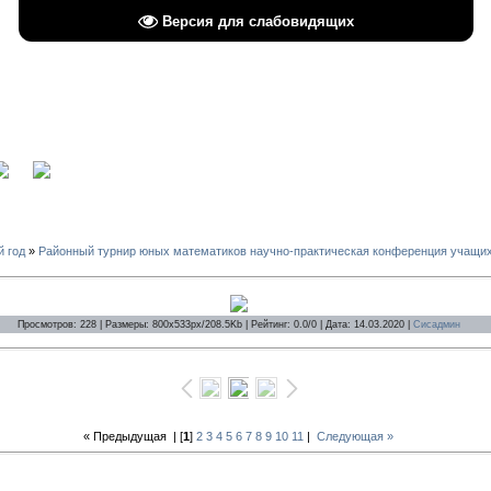
Версия для слабовидящих
вход
й год
»
Районный турнир юных математиков научно-практическая конференция учащи
Просмотров: 228 | Размеры: 800x533px/208.5Kb | Рейтинг: 0.0/0 | Дата: 14.03.2020 |
Сисадмин
« Предыдущая
| [
1
]
2
3
4
5
6
7
8
9
10
11
|
Следующая »