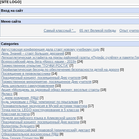
[
SITE LOGO
]
Вход на сайт
Меню сайта
Самый классный "...
65 лет Великой победы
Опыт учителе
Categories
Августовская конференция дала старт новому учебному году
[5]
День Знаний – старт больших дерзаний
[20]
Легкоатлетическая эстафета на призы районной газеты «Пурнăç çулĕпе» и памяти Ге
Всероссийский день бега «Кросс нации - 2019»
[24]
Торжественное открытие "ТОЧКИ РОСТА"
[7]
Профилактическая беседа по обеспечению безопасности детей на дороге
[0]
Посвящение в первоклассники
[14]
Праздничный концерт, посвященный Дню учителя
[16]
Торжественное мероприятие, посвященное Дню учителя
[20]
День школьного самоуправления
[10]
Акция «Молодежь за здоровый образ жизни»: веселые старты
[18]
Якласс
[3]
С днем рождения, РДШ!
[7]
Будь здоровым с РДШ: чемпионат по прыгалкам
[7]
Познавательные экскурсия в Музей истории трактора
[17]
Точка роста: LEGO-конструирование в 5 классах
[4]
Классная встреча
[7]
Неделя английского языка в Аликовской школе
[13]
Праздничный концерт, посвященный Дню матери
[10]
Волонтеры будущего
[4]
Третий Всероссийский правовой (юридический) диктант
[6]
Образовательное воскресенье РДШ
[8]
День Героев Отечества
[6]