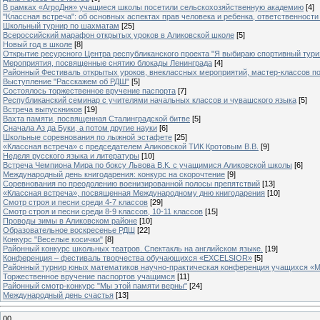
В рамках «АгроДня» учащиеся школы посетили сельскохозяйственную академию
[4]
"Классная встреча": об основных аспектах прав человека и ребенка, ответственности 
Школьный турнир по шахматам
[25]
Всероссийский марафон открытых уроков в Аликовской школе
[5]
Новый год в школе
[8]
Открытие ресурсного Центра республиканского проекта "Я выбираю спортивный туризм
Мероприятия, посвященные снятию блокады Ленинграда
[4]
Районный Фестиваль открытых уроков, внеклассных мероприятий, мастер-классов п
Выступление "Расскажем об РДШ"
[5]
Состоялось торжественное вручение паспорта
[7]
Республиканский семинар с учителями начальных классов и чувашского языка
[5]
Встреча выпускников
[19]
Вахта памяти, посвященная Сталинградской битве
[5]
Сначала Аз да Буки, а потом другие науки
[6]
Школьные соревнования по лыжной эстафете
[25]
«Классная встреча» с председателем Аликовской ТИК Кротовым В.В.
[9]
Неделя русского языка и литературы
[10]
Встреча Чемпиона Мира по боксу Львова В.К. с учащимися Аликовской школы
[6]
Международный день книгодарения: конкурс на скорочтение
[9]
Cоревнования по преодолению военизированной полосы препятствий
[13]
«Классная встреча», посвященная Международному дню книгодарения
[10]
Смотр строя и песни среди 4-7 классов
[29]
Смотр строя и песни среди 8-9 классов, 10-11 классов
[15]
Проводы зимы в Аликовском районе
[10]
Образовательное воскресенье РДШ
[22]
Конкурс "Веселые косички"
[8]
Районный конкурс школьных театров. Спектакль на английском языке.
[19]
Конференция – фестиваль творчества обучающихся «EXCELSIOR»
[5]
Районный турнир юных математиков научно-практическая конференция учащихся «М
Торжественное вручение паспортов учащимся
[11]
Районный смотр-конкурс "Мы этой памяти верны"
[24]
Международный день счастья
[13]
00