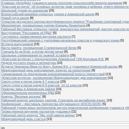
В рамках «АгроДня» учащиеся школы посетили сельскохозяйственную академию
[4]
"Классная встреча": об основных аспектах прав человека и ребенка, ответственности 
Школьный турнир по шахматам
[25]
Всероссийский марафон открытых уроков в Аликовской школе
[5]
Новый год в школе
[8]
Открытие ресурсного Центра республиканского проекта "Я выбираю спортивный туризм
Мероприятия, посвященные снятию блокады Ленинграда
[4]
Районный Фестиваль открытых уроков, внеклассных мероприятий, мастер-классов п
Выступление "Расскажем об РДШ"
[5]
Состоялось торжественное вручение паспорта
[7]
Республиканский семинар с учителями начальных классов и чувашского языка
[5]
Встреча выпускников
[19]
Вахта памяти, посвященная Сталинградской битве
[5]
Сначала Аз да Буки, а потом другие науки
[6]
Школьные соревнования по лыжной эстафете
[25]
«Классная встреча» с председателем Аликовской ТИК Кротовым В.В.
[9]
Неделя русского языка и литературы
[10]
Встреча Чемпиона Мира по боксу Львова В.К. с учащимися Аликовской школы
[6]
Международный день книгодарения: конкурс на скорочтение
[9]
Cоревнования по преодолению военизированной полосы препятствий
[13]
«Классная встреча», посвященная Международному дню книгодарения
[10]
Смотр строя и песни среди 4-7 классов
[29]
Смотр строя и песни среди 8-9 классов, 10-11 классов
[15]
Проводы зимы в Аликовском районе
[10]
Образовательное воскресенье РДШ
[22]
Конкурс "Веселые косички"
[8]
Районный конкурс школьных театров. Спектакль на английском языке.
[19]
Конференция – фестиваль творчества обучающихся «EXCELSIOR»
[5]
Районный турнир юных математиков научно-практическая конференция учащихся «М
Торжественное вручение паспортов учащимся
[11]
Районный смотр-конкурс "Мы этой памяти верны"
[24]
Международный день счастья
[13]
00