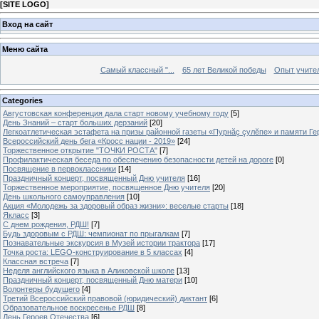
[
SITE LOGO
]
Вход на сайт
Меню сайта
Самый классный "...
65 лет Великой победы
Опыт учителе
Categories
Августовская конференция дала старт новому учебному году
[5]
День Знаний – старт больших дерзаний
[20]
Легкоатлетическая эстафета на призы районной газеты «Пурнăç çулĕпе» и памяти Ге
Всероссийский день бега «Кросс нации - 2019»
[24]
Торжественное открытие "ТОЧКИ РОСТА"
[7]
Профилактическая беседа по обеспечению безопасности детей на дороге
[0]
Посвящение в первоклассники
[14]
Праздничный концерт, посвященный Дню учителя
[16]
Торжественное мероприятие, посвященное Дню учителя
[20]
День школьного самоуправления
[10]
Акция «Молодежь за здоровый образ жизни»: веселые старты
[18]
Якласс
[3]
С днем рождения, РДШ!
[7]
Будь здоровым с РДШ: чемпионат по прыгалкам
[7]
Познавательные экскурсия в Музей истории трактора
[17]
Точка роста: LEGO-конструирование в 5 классах
[4]
Классная встреча
[7]
Неделя английского языка в Аликовской школе
[13]
Праздничный концерт, посвященный Дню матери
[10]
Волонтеры будущего
[4]
Третий Всероссийский правовой (юридический) диктант
[6]
Образовательное воскресенье РДШ
[8]
День Героев Отечества
[6]