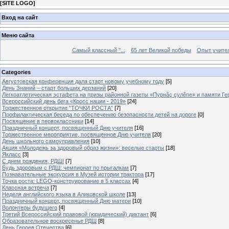
[
SITE LOGO
]
Вход на сайт
Меню сайта
Самый классный "...
65 лет Великой победы
Опыт учителе
Categories
Августовская конференция дала старт новому учебному году
[5]
День Знаний – старт больших дерзаний
[20]
Легкоатлетическая эстафета на призы районной газеты «Пурнăç çулĕпе» и памяти Ге
Всероссийский день бега «Кросс нации - 2019»
[24]
Торжественное открытие "ТОЧКИ РОСТА"
[7]
Профилактическая беседа по обеспечению безопасности детей на дороге
[0]
Посвящение в первоклассники
[14]
Праздничный концерт, посвященный Дню учителя
[16]
Торжественное мероприятие, посвященное Дню учителя
[20]
День школьного самоуправления
[10]
Акция «Молодежь за здоровый образ жизни»: веселые старты
[18]
Якласс
[3]
С днем рождения, РДШ!
[7]
Будь здоровым с РДШ: чемпионат по прыгалкам
[7]
Познавательные экскурсия в Музей истории трактора
[17]
Точка роста: LEGO-конструирование в 5 классах
[4]
Классная встреча
[7]
Неделя английского языка в Аликовской школе
[13]
Праздничный концерт, посвященный Дню матери
[10]
Волонтеры будущего
[4]
Третий Всероссийский правовой (юридический) диктант
[6]
Образовательное воскресенье РДШ
[8]
День Героев Отечества
[6]