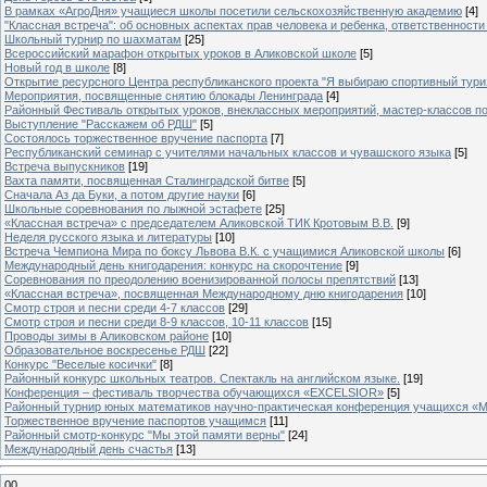
В рамках «АгроДня» учащиеся школы посетили сельскохозяйственную академию
[4]
"Классная встреча": об основных аспектах прав человека и ребенка, ответственности 
Школьный турнир по шахматам
[25]
Всероссийский марафон открытых уроков в Аликовской школе
[5]
Новый год в школе
[8]
Открытие ресурсного Центра республиканского проекта "Я выбираю спортивный туризм
Мероприятия, посвященные снятию блокады Ленинграда
[4]
Районный Фестиваль открытых уроков, внеклассных мероприятий, мастер-классов п
Выступление "Расскажем об РДШ"
[5]
Состоялось торжественное вручение паспорта
[7]
Республиканский семинар с учителями начальных классов и чувашского языка
[5]
Встреча выпускников
[19]
Вахта памяти, посвященная Сталинградской битве
[5]
Сначала Аз да Буки, а потом другие науки
[6]
Школьные соревнования по лыжной эстафете
[25]
«Классная встреча» с председателем Аликовской ТИК Кротовым В.В.
[9]
Неделя русского языка и литературы
[10]
Встреча Чемпиона Мира по боксу Львова В.К. с учащимися Аликовской школы
[6]
Международный день книгодарения: конкурс на скорочтение
[9]
Cоревнования по преодолению военизированной полосы препятствий
[13]
«Классная встреча», посвященная Международному дню книгодарения
[10]
Смотр строя и песни среди 4-7 классов
[29]
Смотр строя и песни среди 8-9 классов, 10-11 классов
[15]
Проводы зимы в Аликовском районе
[10]
Образовательное воскресенье РДШ
[22]
Конкурс "Веселые косички"
[8]
Районный конкурс школьных театров. Спектакль на английском языке.
[19]
Конференция – фестиваль творчества обучающихся «EXCELSIOR»
[5]
Районный турнир юных математиков научно-практическая конференция учащихся «М
Торжественное вручение паспортов учащимся
[11]
Районный смотр-конкурс "Мы этой памяти верны"
[24]
Международный день счастья
[13]
00