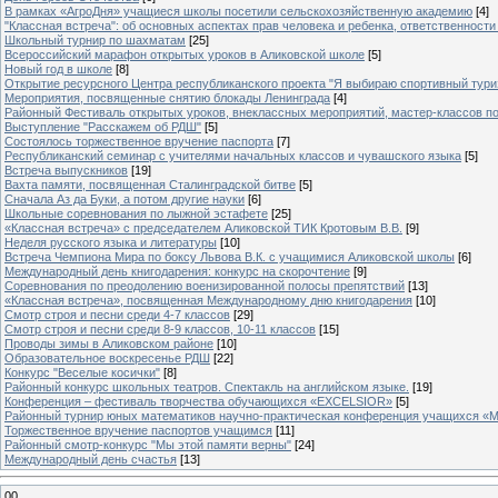
В рамках «АгроДня» учащиеся школы посетили сельскохозяйственную академию
[4]
"Классная встреча": об основных аспектах прав человека и ребенка, ответственности 
Школьный турнир по шахматам
[25]
Всероссийский марафон открытых уроков в Аликовской школе
[5]
Новый год в школе
[8]
Открытие ресурсного Центра республиканского проекта "Я выбираю спортивный туризм
Мероприятия, посвященные снятию блокады Ленинграда
[4]
Районный Фестиваль открытых уроков, внеклассных мероприятий, мастер-классов п
Выступление "Расскажем об РДШ"
[5]
Состоялось торжественное вручение паспорта
[7]
Республиканский семинар с учителями начальных классов и чувашского языка
[5]
Встреча выпускников
[19]
Вахта памяти, посвященная Сталинградской битве
[5]
Сначала Аз да Буки, а потом другие науки
[6]
Школьные соревнования по лыжной эстафете
[25]
«Классная встреча» с председателем Аликовской ТИК Кротовым В.В.
[9]
Неделя русского языка и литературы
[10]
Встреча Чемпиона Мира по боксу Львова В.К. с учащимися Аликовской школы
[6]
Международный день книгодарения: конкурс на скорочтение
[9]
Cоревнования по преодолению военизированной полосы препятствий
[13]
«Классная встреча», посвященная Международному дню книгодарения
[10]
Смотр строя и песни среди 4-7 классов
[29]
Смотр строя и песни среди 8-9 классов, 10-11 классов
[15]
Проводы зимы в Аликовском районе
[10]
Образовательное воскресенье РДШ
[22]
Конкурс "Веселые косички"
[8]
Районный конкурс школьных театров. Спектакль на английском языке.
[19]
Конференция – фестиваль творчества обучающихся «EXCELSIOR»
[5]
Районный турнир юных математиков научно-практическая конференция учащихся «М
Торжественное вручение паспортов учащимся
[11]
Районный смотр-конкурс "Мы этой памяти верны"
[24]
Международный день счастья
[13]
00