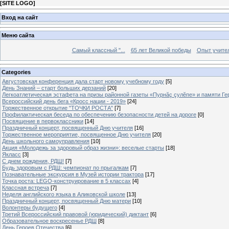
[
SITE LOGO
]
Вход на сайт
Меню сайта
Самый классный "...
65 лет Великой победы
Опыт учителе
Categories
Августовская конференция дала старт новому учебному году
[5]
День Знаний – старт больших дерзаний
[20]
Легкоатлетическая эстафета на призы районной газеты «Пурнăç çулĕпе» и памяти Ге
Всероссийский день бега «Кросс нации - 2019»
[24]
Торжественное открытие "ТОЧКИ РОСТА"
[7]
Профилактическая беседа по обеспечению безопасности детей на дороге
[0]
Посвящение в первоклассники
[14]
Праздничный концерт, посвященный Дню учителя
[16]
Торжественное мероприятие, посвященное Дню учителя
[20]
День школьного самоуправления
[10]
Акция «Молодежь за здоровый образ жизни»: веселые старты
[18]
Якласс
[3]
С днем рождения, РДШ!
[7]
Будь здоровым с РДШ: чемпионат по прыгалкам
[7]
Познавательные экскурсия в Музей истории трактора
[17]
Точка роста: LEGO-конструирование в 5 классах
[4]
Классная встреча
[7]
Неделя английского языка в Аликовской школе
[13]
Праздничный концерт, посвященный Дню матери
[10]
Волонтеры будущего
[4]
Третий Всероссийский правовой (юридический) диктант
[6]
Образовательное воскресенье РДШ
[8]
День Героев Отечества
[6]