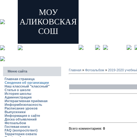
МОУ
АЛИКОВСКАЯ
СОШ
главная
регистрация
Главная
»
Фотоальбом
»
2019-2020 учебны
Меню сайта
Главная страница
Сведения об организации
Наш классный "классный"
Статья о школе
История школы
Администрация
Интерактивная приёмная
Информбезопасность
Расписание уроков
Выпускники
Информация о сайте
Доска объявлений
Фотоальбом
Гостевая книга
Всего комментариев:
0
FAQ (вопрос/ответ)
Территория охвата