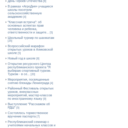
День Героев Отечества
[6]
В рамках «АгроДня» учащиеся
школы посетили
сельскохозяйственную
академию
[4]
"Классная встреча": об
основных аспектах прав
человека и ребенка,
ответственности и защите...
[5]
Школьный турнир по шахматам
[25]
Всероссийский марафон
открытых уроков в Аликовской
школе
[5]
Новый год в школе
[8]
Открытие ресурсного Центра
республиканского проекта "Я
выбираю спортивный туризм.
Туризм - в се...
[20]
Мероприятия, посвященные
снятию блокады Ленинграда
[4]
Районный Фестиваль открытых
уроков, внеклассных
мероприятий, мастер-классов
по иностранному языку
[9]
Выступление "Расскажем об
РДШ"
[5]
Состоялось торжественное
вручение паспорта
[7]
Республиканский семинар с
учителями начальных классов и