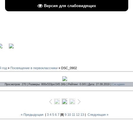
Версия для слабовидящих
вход
й год
»
Посвящение в первоклассники
» DSC_0902
Просмотров: 270 | Размеры: 800x533px/245.1Kb | Рейтинг: 0.0/0 | Дата: 27.09.2019 |
Сисадмин
« Предыдущая
|
3
4
5
6
7
[
8
]
9
10
11
12
13
|
Следующая »