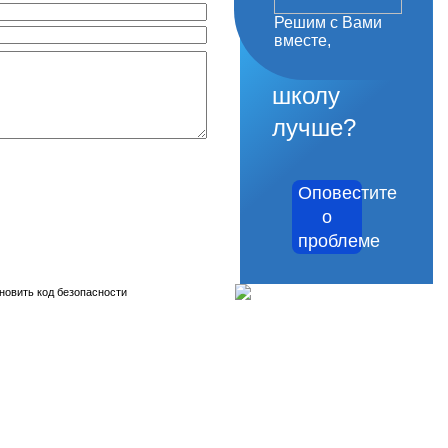
Решим с Вами
как
вместе,
сделать
школу
лучше?
Оповестите
о
проблеме