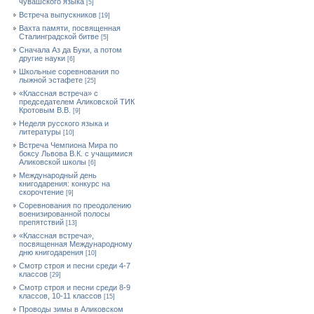
чувашского языка
[5]
Встреча выпускников
[19]
Вахта памяти, посвященная
Сталинградской битве
[5]
Сначала Аз да Буки, а потом
другие науки
[6]
Школьные соревнования по
лыжной эстафете
[25]
«Классная встреча» с
председателем Аликовской ТИК
Кротовым В.В.
[9]
Неделя русского языка и
литературы
[10]
Встреча Чемпиона Мира по
боксу Львова В.К. с учащимися
Аликовской школы
[6]
Международный день
книгодарения: конкурс на
скорочтение
[9]
Cоревнования по преодолению
военизированной полосы
препятствий
[13]
«Классная встреча»,
посвященная Международному
дню книгодарения
[10]
Смотр строя и песни среди 4-7
классов
[29]
Смотр строя и песни среди 8-9
классов, 10-11 классов
[15]
Проводы зимы в Аликовском