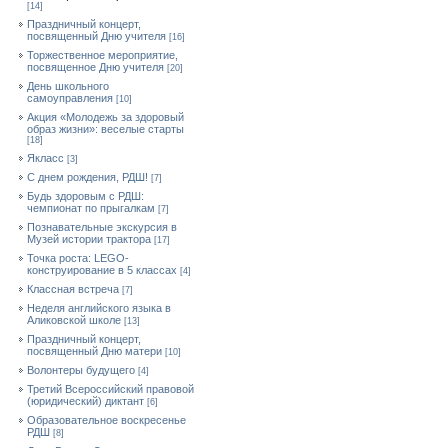
[14]
Праздничный концерт,
посвященный Дню учителя
[16]
Торжественное мероприятие,
посвященное Дню учителя
[20]
День школьного
самоуправления
[10]
Акция «Молодежь за здоровый
образ жизни»: веселые старты
[18]
Якласс
[3]
С днем рождения, РДШ!
[7]
Будь здоровым с РДШ:
чемпионат по прыгалкам
[7]
Познавательные экскурсия в
Музей истории трактора
[17]
Точка роста: LEGO-
конструирование в 5 классах
[4]
Классная встреча
[7]
Неделя английского языка в
Аликовской школе
[13]
Праздничный концерт,
посвященный Дню матери
[10]
Волонтеры будущего
[4]
Третий Всероссийский правовой
(юридический) диктант
[6]
Образовательное воскресенье
РДШ
[8]