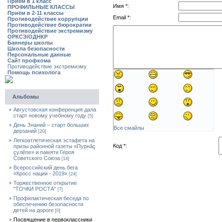
Приём в 1 класс
Имя *:
ПРОФИЛЬНЫЕ КЛАССЫ
Приём в 2-11 классы
Email *:
Противодействие коррупции
Противодействие бюрократии
Противодействие экстремизму
ОРКСЭ/ОДНКР
Баннеры школы
Школа безопасности
Персональные данные
Сайт профкома
Противодействие экстремизму
Помощь психолога
Альбомы
Августовская конференция дала
старт новому учебному году
[5]
День Знаний – старт больших
Все смайлы
дерзаний
[20]
Легкоатлетическая эстафета на
Код *:
призы районной газеты «Пурнăç
çулĕпе» и памяти Героя
Советского Союза
[14]
Всероссийский день бега
«Кросс нации - 2019»
[24]
Торжественное открытие
"ТОЧКИ РОСТА"
[7]
Профилактическая беседа по
обеспечению безопасности
детей на дороге
[0]
Посвящение в первоклассники