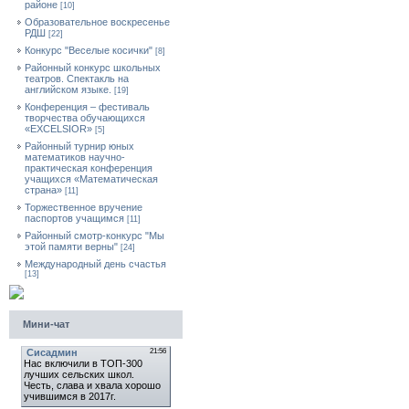
районе
[10]
Образовательное воскресенье
РДШ
[22]
Конкурс "Веселые косички"
[8]
Районный конкурс школьных
театров. Спектакль на
английском языке.
[19]
Конференция – фестиваль
творчества обучающихся
«EXCELSIOR»
[5]
Районный турнир юных
математиков научно-
практическая конференция
учащихся «Математическая
страна»
[11]
Торжественное вручение
паспортов учащимся
[11]
Районный смотр-конкурс "Мы
этой памяти верны"
[24]
Международный день счастья
[13]
Мини-чат