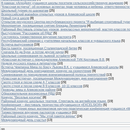
В рамках «АгроДня» учащиеся школы посетили сельскохозяйственную академию
[4]
"Классная встреча": об основных аспектах прав человека и ребенка, ответственности 
Школьный турнир по шахматам
[25]
Всероссийский марафон открытых уроков в Аликовской школе
[5]
Новый год в школе
[8]
Открытие ресурсного Центра республиканского проекта "Я выбираю спортивный туризм
Мероприятия, посвященные снятию блокады Ленинграда
[4]
Районный Фестиваль открытых уроков, внеклассных мероприятий, мастер-классов п
Выступление "Расскажем об РДШ"
[5]
Состоялось торжественное вручение паспорта
[7]
Республиканский семинар с учителями начальных классов и чувашского языка
[5]
Встреча выпускников
[19]
Вахта памяти, посвященная Сталинградской битве
[5]
Сначала Аз да Буки, а потом другие науки
[6]
Школьные соревнования по лыжной эстафете
[25]
«Классная встреча» с председателем Аликовской ТИК Кротовым В.В.
[9]
Неделя русского языка и литературы
[10]
Встреча Чемпиона Мира по боксу Львова В.К. с учащимися Аликовской школы
[6]
Международный день книгодарения: конкурс на скорочтение
[9]
Cоревнования по преодолению военизированной полосы препятствий
[13]
«Классная встреча», посвященная Международному дню книгодарения
[10]
Смотр строя и песни среди 4-7 классов
[29]
Смотр строя и песни среди 8-9 классов, 10-11 классов
[15]
Проводы зимы в Аликовском районе
[10]
Образовательное воскресенье РДШ
[22]
Конкурс "Веселые косички"
[8]
Районный конкурс школьных театров. Спектакль на английском языке.
[19]
Конференция – фестиваль творчества обучающихся «EXCELSIOR»
[5]
Районный турнир юных математиков научно-практическая конференция учащихся «М
Торжественное вручение паспортов учащимся
[11]
Районный смотр-конкурс "Мы этой памяти верны"
[24]
Международный день счастья
[13]
00