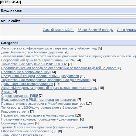
[
SITE LOGO
]
Вход на сайт
Меню сайта
Самый классный "...
65 лет Великой победы
Опыт учителе
Categories
Августовская конференция дала старт новому учебному году
[5]
День Знаний – старт больших дерзаний
[20]
Легкоатлетическая эстафета на призы районной газеты «Пурнăç çулĕпе» и памяти Ге
Всероссийский день бега «Кросс нации - 2019»
[24]
Торжественное открытие "ТОЧКИ РОСТА"
[7]
Профилактическая беседа по обеспечению безопасности детей на дороге
[0]
Посвящение в первоклассники
[14]
Праздничный концерт, посвященный Дню учителя
[16]
Торжественное мероприятие, посвященное Дню учителя
[20]
День школьного самоуправления
[10]
Акция «Молодежь за здоровый образ жизни»: веселые старты
[18]
Якласс
[3]
С днем рождения, РДШ!
[7]
Будь здоровым с РДШ: чемпионат по прыгалкам
[7]
Познавательные экскурсия в Музей истории трактора
[17]
Точка роста: LEGO-конструирование в 5 классах
[4]
Классная встреча
[7]
Неделя английского языка в Аликовской школе
[13]
Праздничный концерт, посвященный Дню матери
[10]
Волонтеры будущего
[4]
Третий Всероссийский правовой (юридический) диктант
[6]
Образовательное воскресенье РДШ
[8]
День Героев Отечества
[6]