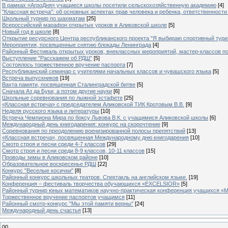
В рамках «АгроДня» учащиеся школы посетили сельскохозяйственную академию
[4]
"Классная встреча": об основных аспектах прав человека и ребенка, ответственности 
Школьный турнир по шахматам
[25]
Всероссийский марафон открытых уроков в Аликовской школе
[5]
Новый год в школе
[8]
Открытие ресурсного Центра республиканского проекта "Я выбираю спортивный туризм
Мероприятия, посвященные снятию блокады Ленинграда
[4]
Районный Фестиваль открытых уроков, внеклассных мероприятий, мастер-классов п
Выступление "Расскажем об РДШ"
[5]
Состоялось торжественное вручение паспорта
[7]
Республиканский семинар с учителями начальных классов и чувашского языка
[5]
Встреча выпускников
[19]
Вахта памяти, посвященная Сталинградской битве
[5]
Сначала Аз да Буки, а потом другие науки
[6]
Школьные соревнования по лыжной эстафете
[25]
«Классная встреча» с председателем Аликовской ТИК Кротовым В.В.
[9]
Неделя русского языка и литературы
[10]
Встреча Чемпиона Мира по боксу Львова В.К. с учащимися Аликовской школы
[6]
Международный день книгодарения: конкурс на скорочтение
[9]
Cоревнования по преодолению военизированной полосы препятствий
[13]
«Классная встреча», посвященная Международному дню книгодарения
[10]
Смотр строя и песни среди 4-7 классов
[29]
Смотр строя и песни среди 8-9 классов, 10-11 классов
[15]
Проводы зимы в Аликовском районе
[10]
Образовательное воскресенье РДШ
[22]
Конкурс "Веселые косички"
[8]
Районный конкурс школьных театров. Спектакль на английском языке.
[19]
Конференция – фестиваль творчества обучающихся «EXCELSIOR»
[5]
Районный турнир юных математиков научно-практическая конференция учащихся «М
Торжественное вручение паспортов учащимся
[11]
Районный смотр-конкурс "Мы этой памяти верны"
[24]
Международный день счастья
[13]
00