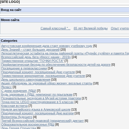
[
SITE LOGO
]
Вход на сайт
Меню сайта
Самый классный "...
65 лет Великой победы
Опыт учителе
Categories
Августовская конференция дала старт новому учебному году
[5]
День Знаний – старт больших дерзаний
[20]
Легкоатлетическая эстафета на призы районной газеты «Пурнăç çулĕпе» и памяти Ге
Всероссийский день бега «Кросс нации - 2019»
[24]
Торжественное открытие "ТОЧКИ РОСТА"
[7]
Профилактическая беседа по обеспечению безопасности детей на дороге
[0]
Посвящение в первоклассники
[14]
Праздничный концерт, посвященный Дню учителя
[16]
Торжественное мероприятие, посвященное Дню учителя
[20]
День школьного самоуправления
[10]
Акция «Молодежь за здоровый образ жизни»: веселые старты
[18]
Якласс
[3]
С днем рождения, РДШ!
[7]
Будь здоровым с РДШ: чемпионат по прыгалкам
[7]
Познавательные экскурсия в Музей истории трактора
[17]
Точка роста: LEGO-конструирование в 5 классах
[4]
Классная встреча
[7]
Неделя английского языка в Аликовской школе
[13]
Праздничный концерт, посвященный Дню матери
[10]
Волонтеры будущего
[4]
Третий Всероссийский правовой (юридический) диктант
[6]
Образовательное воскресенье РДШ
[8]
День Героев Отечества
[6]