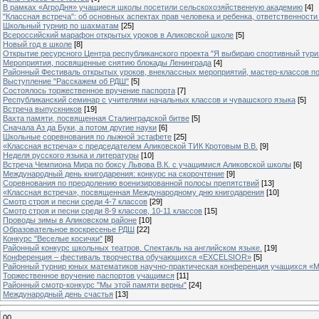
В рамках «АгроДня» учащиеся школы посетили сельскохозяйственную академию
[4]
"Классная встреча": об основных аспектах прав человека и ребенка, ответственности 
Школьный турнир по шахматам
[25]
Всероссийский марафон открытых уроков в Аликовской школе
[5]
Новый год в школе
[8]
Открытие ресурсного Центра республиканского проекта "Я выбираю спортивный туризм
Мероприятия, посвященные снятию блокады Ленинграда
[4]
Районный Фестиваль открытых уроков, внеклассных мероприятий, мастер-классов п
Выступление "Расскажем об РДШ"
[5]
Состоялось торжественное вручение паспорта
[7]
Республиканский семинар с учителями начальных классов и чувашского языка
[5]
Встреча выпускников
[19]
Вахта памяти, посвященная Сталинградской битве
[5]
Сначала Аз да Буки, а потом другие науки
[6]
Школьные соревнования по лыжной эстафете
[25]
«Классная встреча» с председателем Аликовской ТИК Кротовым В.В.
[9]
Неделя русского языка и литературы
[10]
Встреча Чемпиона Мира по боксу Львова В.К. с учащимися Аликовской школы
[6]
Международный день книгодарения: конкурс на скорочтение
[9]
Cоревнования по преодолению военизированной полосы препятствий
[13]
«Классная встреча», посвященная Международному дню книгодарения
[10]
Смотр строя и песни среди 4-7 классов
[29]
Смотр строя и песни среди 8-9 классов, 10-11 классов
[15]
Проводы зимы в Аликовском районе
[10]
Образовательное воскресенье РДШ
[22]
Конкурс "Веселые косички"
[8]
Районный конкурс школьных театров. Спектакль на английском языке.
[19]
Конференция – фестиваль творчества обучающихся «EXCELSIOR»
[5]
Районный турнир юных математиков научно-практическая конференция учащихся «М
Торжественное вручение паспортов учащимся
[11]
Районный смотр-конкурс "Мы этой памяти верны"
[24]
Международный день счастья
[13]
00