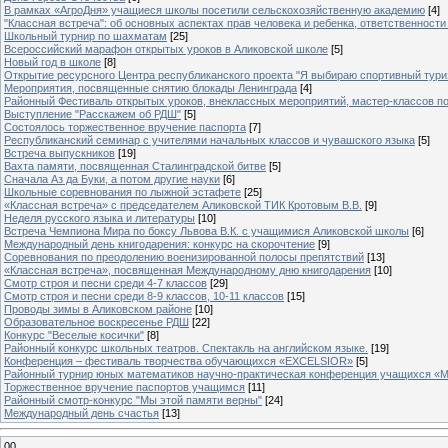
В рамках «АгроДня» учащиеся школы посетили сельскохозяйственную академию
[4]
"Классная встреча": об основных аспектах прав человека и ребенка, ответственности 
Школьный турнир по шахматам
[25]
Всероссийский марафон открытых уроков в Аликовской школе
[5]
Новый год в школе
[8]
Открытие ресурсного Центра республиканского проекта "Я выбираю спортивный туризм
Мероприятия, посвященные снятию блокады Ленинграда
[4]
Районный Фестиваль открытых уроков, внеклассных мероприятий, мастер-классов п
Выступление "Расскажем об РДШ"
[5]
Состоялось торжественное вручение паспорта
[7]
Республиканский семинар с учителями начальных классов и чувашского языка
[5]
Встреча выпускников
[19]
Вахта памяти, посвященная Сталинградской битве
[5]
Сначала Аз да Буки, а потом другие науки
[6]
Школьные соревнования по лыжной эстафете
[25]
«Классная встреча» с председателем Аликовской ТИК Кротовым В.В.
[9]
Неделя русского языка и литературы
[10]
Встреча Чемпиона Мира по боксу Львова В.К. с учащимися Аликовской школы
[6]
Международный день книгодарения: конкурс на скорочтение
[9]
Cоревнования по преодолению военизированной полосы препятствий
[13]
«Классная встреча», посвященная Международному дню книгодарения
[10]
Смотр строя и песни среди 4-7 классов
[29]
Смотр строя и песни среди 8-9 классов, 10-11 классов
[15]
Проводы зимы в Аликовском районе
[10]
Образовательное воскресенье РДШ
[22]
Конкурс "Веселые косички"
[8]
Районный конкурс школьных театров. Спектакль на английском языке.
[19]
Конференция – фестиваль творчества обучающихся «EXCELSIOR»
[5]
Районный турнир юных математиков научно-практическая конференция учащихся «М
Торжественное вручение паспортов учащимся
[11]
Районный смотр-конкурс "Мы этой памяти верны"
[24]
Международный день счастья
[13]
00