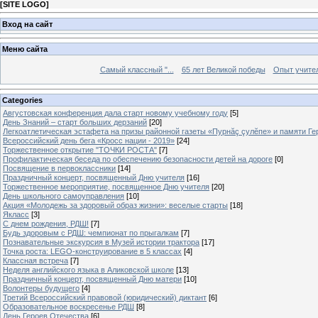
[
SITE LOGO
]
Вход на сайт
Меню сайта
Самый классный "...
65 лет Великой победы
Опыт учителе
Categories
Августовская конференция дала старт новому учебному году
[5]
День Знаний – старт больших дерзаний
[20]
Легкоатлетическая эстафета на призы районной газеты «Пурнăç çулĕпе» и памяти Ге
Всероссийский день бега «Кросс нации - 2019»
[24]
Торжественное открытие "ТОЧКИ РОСТА"
[7]
Профилактическая беседа по обеспечению безопасности детей на дороге
[0]
Посвящение в первоклассники
[14]
Праздничный концерт, посвященный Дню учителя
[16]
Торжественное мероприятие, посвященное Дню учителя
[20]
День школьного самоуправления
[10]
Акция «Молодежь за здоровый образ жизни»: веселые старты
[18]
Якласс
[3]
С днем рождения, РДШ!
[7]
Будь здоровым с РДШ: чемпионат по прыгалкам
[7]
Познавательные экскурсия в Музей истории трактора
[17]
Точка роста: LEGO-конструирование в 5 классах
[4]
Классная встреча
[7]
Неделя английского языка в Аликовской школе
[13]
Праздничный концерт, посвященный Дню матери
[10]
Волонтеры будущего
[4]
Третий Всероссийский правовой (юридический) диктант
[6]
Образовательное воскресенье РДШ
[8]
День Героев Отечества
[6]