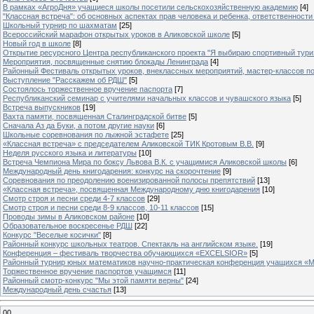
В рамках «АгроДня» учащиеся школы посетили сельскохозяйственную академию
[4]
"Классная встреча": об основных аспектах прав человека и ребенка, ответственности 
Школьный турнир по шахматам
[25]
Всероссийский марафон открытых уроков в Аликовской школе
[5]
Новый год в школе
[8]
Открытие ресурсного Центра республиканского проекта "Я выбираю спортивный туризм
Мероприятия, посвященные снятию блокады Ленинграда
[4]
Районный Фестиваль открытых уроков, внеклассных мероприятий, мастер-классов п
Выступление "Расскажем об РДШ"
[5]
Состоялось торжественное вручение паспорта
[7]
Республиканский семинар с учителями начальных классов и чувашского языка
[5]
Встреча выпускников
[19]
Вахта памяти, посвященная Сталинградской битве
[5]
Сначала Аз да Буки, а потом другие науки
[6]
Школьные соревнования по лыжной эстафете
[25]
«Классная встреча» с председателем Аликовской ТИК Кротовым В.В.
[9]
Неделя русского языка и литературы
[10]
Встреча Чемпиона Мира по боксу Львова В.К. с учащимися Аликовской школы
[6]
Международный день книгодарения: конкурс на скорочтение
[9]
Cоревнования по преодолению военизированной полосы препятствий
[13]
«Классная встреча», посвященная Международному дню книгодарения
[10]
Смотр строя и песни среди 4-7 классов
[29]
Смотр строя и песни среди 8-9 классов, 10-11 классов
[15]
Проводы зимы в Аликовском районе
[10]
Образовательное воскресенье РДШ
[22]
Конкурс "Веселые косички"
[8]
Районный конкурс школьных театров. Спектакль на английском языке.
[19]
Конференция – фестиваль творчества обучающихся «EXCELSIOR»
[5]
Районный турнир юных математиков научно-практическая конференция учащихся «М
Торжественное вручение паспортов учащимся
[11]
Районный смотр-конкурс "Мы этой памяти верны"
[24]
Международный день счастья
[13]
00