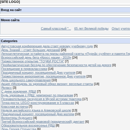
[
SITE LOGO
]
Вход на сайт
Меню сайта
Самый классный "...
65 лет Великой победы
Опыт учителе
Categories
Августовская конференция дала старт новому учебному году
[5]
День Знаний – старт больших дерзаний
[20]
Легкоатлетическая эстафета на призы районной газеты «Пурнăç çулĕпе» и памяти Ге
Всероссийский день бега «Кросс нации - 2019»
[24]
Торжественное открытие "ТОЧКИ РОСТА"
[7]
Профилактическая беседа по обеспечению безопасности детей на дороге
[0]
Посвящение в первоклассники
[14]
Праздничный концерт, посвященный Дню учителя
[16]
Торжественное мероприятие, посвященное Дню учителя
[20]
День школьного самоуправления
[10]
Акция «Молодежь за здоровый образ жизни»: веселые старты
[18]
Якласс
[3]
С днем рождения, РДШ!
[7]
Будь здоровым с РДШ: чемпионат по прыгалкам
[7]
Познавательные экскурсия в Музей истории трактора
[17]
Точка роста: LEGO-конструирование в 5 классах
[4]
Классная встреча
[7]
Неделя английского языка в Аликовской школе
[13]
Праздничный концерт, посвященный Дню матери
[10]
Волонтеры будущего
[4]
Третий Всероссийский правовой (юридический) диктант
[6]
Образовательное воскресенье РДШ
[8]
День Героев Отечества
[6]