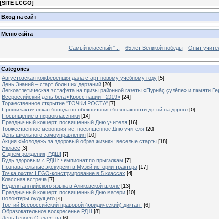
[
SITE LOGO
]
Вход на сайт
Меню сайта
Самый классный "...
65 лет Великой победы
Опыт учителе
Categories
Августовская конференция дала старт новому учебному году
[5]
День Знаний – старт больших дерзаний
[20]
Легкоатлетическая эстафета на призы районной газеты «Пурнăç çулĕпе» и памяти Ге
Всероссийский день бега «Кросс нации - 2019»
[24]
Торжественное открытие "ТОЧКИ РОСТА"
[7]
Профилактическая беседа по обеспечению безопасности детей на дороге
[0]
Посвящение в первоклассники
[14]
Праздничный концерт, посвященный Дню учителя
[16]
Торжественное мероприятие, посвященное Дню учителя
[20]
День школьного самоуправления
[10]
Акция «Молодежь за здоровый образ жизни»: веселые старты
[18]
Якласс
[3]
С днем рождения, РДШ!
[7]
Будь здоровым с РДШ: чемпионат по прыгалкам
[7]
Познавательные экскурсия в Музей истории трактора
[17]
Точка роста: LEGO-конструирование в 5 классах
[4]
Классная встреча
[7]
Неделя английского языка в Аликовской школе
[13]
Праздничный концерт, посвященный Дню матери
[10]
Волонтеры будущего
[4]
Третий Всероссийский правовой (юридический) диктант
[6]
Образовательное воскресенье РДШ
[8]
День Героев Отечества
[6]