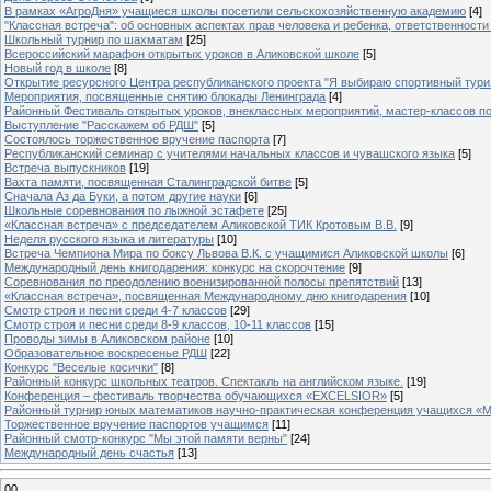
В рамках «АгроДня» учащиеся школы посетили сельскохозяйственную академию
[4]
"Классная встреча": об основных аспектах прав человека и ребенка, ответственности 
Школьный турнир по шахматам
[25]
Всероссийский марафон открытых уроков в Аликовской школе
[5]
Новый год в школе
[8]
Открытие ресурсного Центра республиканского проекта "Я выбираю спортивный туризм
Мероприятия, посвященные снятию блокады Ленинграда
[4]
Районный Фестиваль открытых уроков, внеклассных мероприятий, мастер-классов п
Выступление "Расскажем об РДШ"
[5]
Состоялось торжественное вручение паспорта
[7]
Республиканский семинар с учителями начальных классов и чувашского языка
[5]
Встреча выпускников
[19]
Вахта памяти, посвященная Сталинградской битве
[5]
Сначала Аз да Буки, а потом другие науки
[6]
Школьные соревнования по лыжной эстафете
[25]
«Классная встреча» с председателем Аликовской ТИК Кротовым В.В.
[9]
Неделя русского языка и литературы
[10]
Встреча Чемпиона Мира по боксу Львова В.К. с учащимися Аликовской школы
[6]
Международный день книгодарения: конкурс на скорочтение
[9]
Cоревнования по преодолению военизированной полосы препятствий
[13]
«Классная встреча», посвященная Международному дню книгодарения
[10]
Смотр строя и песни среди 4-7 классов
[29]
Смотр строя и песни среди 8-9 классов, 10-11 классов
[15]
Проводы зимы в Аликовском районе
[10]
Образовательное воскресенье РДШ
[22]
Конкурс "Веселые косички"
[8]
Районный конкурс школьных театров. Спектакль на английском языке.
[19]
Конференция – фестиваль творчества обучающихся «EXCELSIOR»
[5]
Районный турнир юных математиков научно-практическая конференция учащихся «М
Торжественное вручение паспортов учащимся
[11]
Районный смотр-конкурс "Мы этой памяти верны"
[24]
Международный день счастья
[13]
00