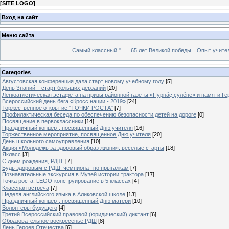
[
SITE LOGO
]
Вход на сайт
Меню сайта
Самый классный "...
65 лет Великой победы
Опыт учителе
Categories
Августовская конференция дала старт новому учебному году
[5]
День Знаний – старт больших дерзаний
[20]
Легкоатлетическая эстафета на призы районной газеты «Пурнăç çулĕпе» и памяти Ге
Всероссийский день бега «Кросс нации - 2019»
[24]
Торжественное открытие "ТОЧКИ РОСТА"
[7]
Профилактическая беседа по обеспечению безопасности детей на дороге
[0]
Посвящение в первоклассники
[14]
Праздничный концерт, посвященный Дню учителя
[16]
Торжественное мероприятие, посвященное Дню учителя
[20]
День школьного самоуправления
[10]
Акция «Молодежь за здоровый образ жизни»: веселые старты
[18]
Якласс
[3]
С днем рождения, РДШ!
[7]
Будь здоровым с РДШ: чемпионат по прыгалкам
[7]
Познавательные экскурсия в Музей истории трактора
[17]
Точка роста: LEGO-конструирование в 5 классах
[4]
Классная встреча
[7]
Неделя английского языка в Аликовской школе
[13]
Праздничный концерт, посвященный Дню матери
[10]
Волонтеры будущего
[4]
Третий Всероссийский правовой (юридический) диктант
[6]
Образовательное воскресенье РДШ
[8]
День Героев Отечества
[6]