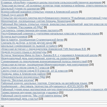
В рамках «АгроДня» учащиеся школы посетили сельскохозяйственную академию
[4]
"Классная встреча": об основных аспектах прав человека и ребенка, ответственности 
Школьный турнир по шахматам
[25]
Всероссийский марафон открытых уроков в Аликовской школе
[5]
Новый год в школе
[8]
Открытие ресурсного Центра республиканского проекта "Я выбираю спортивный туризм
Мероприятия, посвященные снятию блокады Ленинграда
[4]
Районный Фестиваль открытых уроков, внеклассных мероприятий, мастер-классов п
Выступление "Расскажем об РДШ"
[5]
Состоялось торжественное вручение паспорта
[7]
Республиканский семинар с учителями начальных классов и чувашского языка
[5]
Встреча выпускников
[19]
Вахта памяти, посвященная Сталинградской битве
[5]
Сначала Аз да Буки, а потом другие науки
[6]
Школьные соревнования по лыжной эстафете
[25]
«Классная встреча» с председателем Аликовской ТИК Кротовым В.В.
[9]
Неделя русского языка и литературы
[10]
Встреча Чемпиона Мира по боксу Львова В.К. с учащимися Аликовской школы
[6]
Международный день книгодарения: конкурс на скорочтение
[9]
Cоревнования по преодолению военизированной полосы препятствий
[13]
«Классная встреча», посвященная Международному дню книгодарения
[10]
Смотр строя и песни среди 4-7 классов
[29]
Смотр строя и песни среди 8-9 классов, 10-11 классов
[15]
Проводы зимы в Аликовском районе
[10]
Образовательное воскресенье РДШ
[22]
Конкурс "Веселые косички"
[8]
Районный конкурс школьных театров. Спектакль на английском языке.
[19]
Конференция – фестиваль творчества обучающихся «EXCELSIOR»
[5]
Районный турнир юных математиков научно-практическая конференция учащихся «М
Торжественное вручение паспортов учащимся
[11]
Районный смотр-конкурс "Мы этой памяти верны"
[24]
Международный день счастья
[13]
00