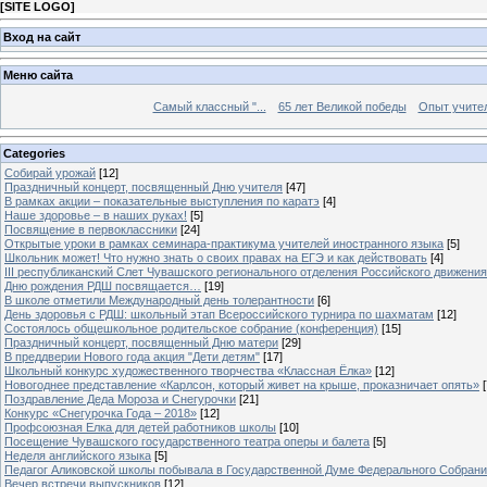
[
SITE LOGO
]
Вход на сайт
Меню сайта
Самый классный "...
65 лет Великой победы
Опыт учителе
Categories
Собирай урожай
[12]
Праздничный концерт, посвященный Дню учителя
[47]
В рамках акции – показательные выступления по каратэ
[4]
Наше здоровье – в наших руках!
[5]
Посвящение в первоклассники
[24]
Открытые уроки в рамках семинара-практикума учителей иностранного языка
[5]
Школьник может! Что нужно знать о своих правах на ЕГЭ и как действовать
[4]
III республиканский Слет Чувашского регионального отделения Российского движени
Дню рождения РДШ посвящается…
[19]
В школе отметили Международный день толерантности
[6]
День здоровья с РДШ: школьный этап Всероссийского турнира по шахматам
[12]
Состоялось общешкольное родительское собрание (конференция)
[15]
Праздничный концерт, посвященный Дню матери
[29]
В преддверии Нового года акция "Дети детям"
[17]
Школьный конкурс художественного творчества «Классная Ёлка»
[12]
Новогоднее представление «Карлсон, который живет на крыше, проказничает опять»
[
Поздравление Деда Мороза и Снегурочки
[21]
Конкурс «Снегурочка Года – 2018»
[12]
Профсоюзная Елка для детей работников школы
[10]
Посещение Чувашского государственного театра оперы и балета
[5]
Неделя английского языка
[5]
Педагог Аликовской школы побывала в Государственной Думе Федерального Собран
Вечер встречи выпускников
[12]