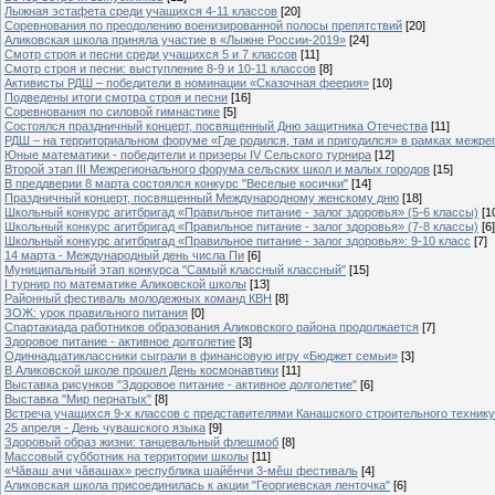
Лыжная эстафета среди учащихся 4-11 классов
[20]
Cоревнования по преодолению военизированной полосы препятствий
[20]
Аликовская школа приняла участие в «Лыжне России-2019»
[24]
Смотр строя и песни среди учащихся 5 и 7 классов
[11]
Смотр строя и песни: выступление 8-9 и 10-11 классов
[8]
Активисты РДШ – победители в номинации «Сказочная феерия»
[10]
Подведены итоги смотра строя и песни
[16]
Соревнования по силовой гимнастике
[5]
Состоялся праздничный концерт, посвященный Дню защитника Отечества
[11]
РДШ – на территориальном форуме «Где родился, там и пригодился» в рамках межр
Юные математики - победители и призеры IV Сельского турнира
[12]
Второй этап III Межрегионального форума сельских школ и малых городов
[15]
В преддверии 8 марта состоялся конкурс "Веселые косички"
[14]
Праздничный концерт, посвященный Международному женскому дню
[18]
Школьный конкурс агитбригад «Правильное питание - залог здоровья» (5-6 классы)
[1
Школьный конкурс агитбригад «Правильное питание - залог здоровья» (7-8 классы)
[6]
Школьный конкурс агитбригад «Правильное питание - залог здоровья»: 9-10 класс
[7]
14 марта - Международный день числа Пи
[6]
Муниципальный этап конкурса "Самый классный классный"
[15]
I турнир по математике Аликовской школы
[13]
Районный фестиваль молодежных команд КВН
[8]
ЗОЖ: урок правильного питания
[0]
Спартакиада работников образования Аликовского района продолжается
[7]
Здоровое питание - активное долголетие
[3]
Одиннадцатиклассники сыграли в финансовую игру «Бюджет семьи»
[3]
В Аликовской школе прошел День космонавтики
[11]
Выставка рисунков "Здоровое питание - активное долголетие"
[6]
Выставка "Мир пернатых"
[8]
Встреча учащихся 9-х классов с представителями Канашского строительного техник
25 апреля - День чувашского языка
[9]
Здоровый образ жизни: танцевальный флешмоб
[8]
Массовый субботник на территории школы
[11]
«Чăваш ачи чăвашах» республика шайĕнчи 3-мĕш фестиваль
[4]
Аликовская школа присоединилась к акции "Георгиевская ленточка"
[6]