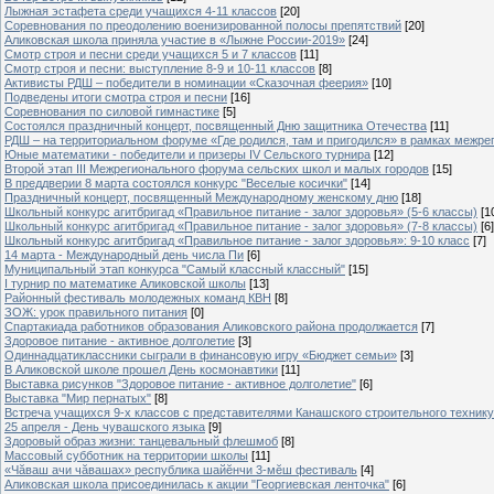
Лыжная эстафета среди учащихся 4-11 классов
[20]
Cоревнования по преодолению военизированной полосы препятствий
[20]
Аликовская школа приняла участие в «Лыжне России-2019»
[24]
Смотр строя и песни среди учащихся 5 и 7 классов
[11]
Смотр строя и песни: выступление 8-9 и 10-11 классов
[8]
Активисты РДШ – победители в номинации «Сказочная феерия»
[10]
Подведены итоги смотра строя и песни
[16]
Соревнования по силовой гимнастике
[5]
Состоялся праздничный концерт, посвященный Дню защитника Отечества
[11]
РДШ – на территориальном форуме «Где родился, там и пригодился» в рамках межр
Юные математики - победители и призеры IV Сельского турнира
[12]
Второй этап III Межрегионального форума сельских школ и малых городов
[15]
В преддверии 8 марта состоялся конкурс "Веселые косички"
[14]
Праздничный концерт, посвященный Международному женскому дню
[18]
Школьный конкурс агитбригад «Правильное питание - залог здоровья» (5-6 классы)
[1
Школьный конкурс агитбригад «Правильное питание - залог здоровья» (7-8 классы)
[6]
Школьный конкурс агитбригад «Правильное питание - залог здоровья»: 9-10 класс
[7]
14 марта - Международный день числа Пи
[6]
Муниципальный этап конкурса "Самый классный классный"
[15]
I турнир по математике Аликовской школы
[13]
Районный фестиваль молодежных команд КВН
[8]
ЗОЖ: урок правильного питания
[0]
Спартакиада работников образования Аликовского района продолжается
[7]
Здоровое питание - активное долголетие
[3]
Одиннадцатиклассники сыграли в финансовую игру «Бюджет семьи»
[3]
В Аликовской школе прошел День космонавтики
[11]
Выставка рисунков "Здоровое питание - активное долголетие"
[6]
Выставка "Мир пернатых"
[8]
Встреча учащихся 9-х классов с представителями Канашского строительного техник
25 апреля - День чувашского языка
[9]
Здоровый образ жизни: танцевальный флешмоб
[8]
Массовый субботник на территории школы
[11]
«Чăваш ачи чăвашах» республика шайĕнчи 3-мĕш фестиваль
[4]
Аликовская школа присоединилась к акции "Георгиевская ленточка"
[6]