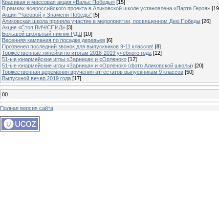
Красивая и массовая акция «Вальс Победы»
[15]
В рамках всероссийского проекта в Аликовской школе установлена «Парта Героя»
[19
Акция "Часовой у Знамени Победы"
[5]
Аликовская школа приняла участие в мероприятии, посвященном Дню Победы
[26]
Акция «Стоп ВИЧ/СПИД»
[3]
Большой школьный пикник РДШ
[10]
Весенняя кампания по посадке деревьев
[6]
Прозвенел последний звонок для выпускников 9-11 классов!
[8]
Торжественные линейки по итогам 2018-2019 учебного года
[12]
51-ые юнармейские игры «Зарница» и «Орленок»
[12]
51-ые юнармейские игры «Зарница» и «Орленок» (фото Аликовской школы)
[20]
Торжественная церемония вручения аттестатов выпускникам 9 классов
[50]
Выпускной вечер 2019 года
[17]
00
Полная версия сайта