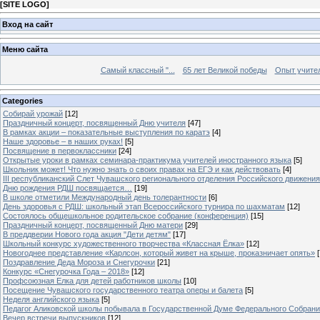
[
SITE LOGO
]
Вход на сайт
Меню сайта
Самый классный "...
65 лет Великой победы
Опыт учителе
Categories
Собирай урожай
[12]
Праздничный концерт, посвященный Дню учителя
[47]
В рамках акции – показательные выступления по каратэ
[4]
Наше здоровье – в наших руках!
[5]
Посвящение в первоклассники
[24]
Открытые уроки в рамках семинара-практикума учителей иностранного языка
[5]
Школьник может! Что нужно знать о своих правах на ЕГЭ и как действовать
[4]
III республиканский Слет Чувашского регионального отделения Российского движени
Дню рождения РДШ посвящается…
[19]
В школе отметили Международный день толерантности
[6]
День здоровья с РДШ: школьный этап Всероссийского турнира по шахматам
[12]
Состоялось общешкольное родительское собрание (конференция)
[15]
Праздничный концерт, посвященный Дню матери
[29]
В преддверии Нового года акция "Дети детям"
[17]
Школьный конкурс художественного творчества «Классная Ёлка»
[12]
Новогоднее представление «Карлсон, который живет на крыше, проказничает опять»
[
Поздравление Деда Мороза и Снегурочки
[21]
Конкурс «Снегурочка Года – 2018»
[12]
Профсоюзная Елка для детей работников школы
[10]
Посещение Чувашского государственного театра оперы и балета
[5]
Неделя английского языка
[5]
Педагог Аликовской школы побывала в Государственной Думе Федерального Собран
Вечер встречи выпускников
[12]