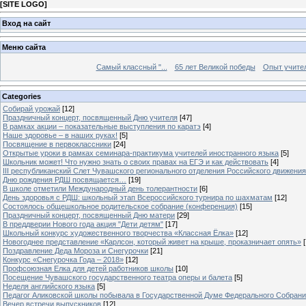
[
SITE LOGO
]
Вход на сайт
Меню сайта
Самый классный "...
65 лет Великой победы
Опыт учителе
Categories
Собирай урожай
[12]
Праздничный концерт, посвященный Дню учителя
[47]
В рамках акции – показательные выступления по каратэ
[4]
Наше здоровье – в наших руках!
[5]
Посвящение в первоклассники
[24]
Открытые уроки в рамках семинара-практикума учителей иностранного языка
[5]
Школьник может! Что нужно знать о своих правах на ЕГЭ и как действовать
[4]
III республиканский Слет Чувашского регионального отделения Российского движени
Дню рождения РДШ посвящается…
[19]
В школе отметили Международный день толерантности
[6]
День здоровья с РДШ: школьный этап Всероссийского турнира по шахматам
[12]
Состоялось общешкольное родительское собрание (конференция)
[15]
Праздничный концерт, посвященный Дню матери
[29]
В преддверии Нового года акция "Дети детям"
[17]
Школьный конкурс художественного творчества «Классная Ёлка»
[12]
Новогоднее представление «Карлсон, который живет на крыше, проказничает опять»
[
Поздравление Деда Мороза и Снегурочки
[21]
Конкурс «Снегурочка Года – 2018»
[12]
Профсоюзная Елка для детей работников школы
[10]
Посещение Чувашского государственного театра оперы и балета
[5]
Неделя английского языка
[5]
Педагог Аликовской школы побывала в Государственной Думе Федерального Собран
Вечер встречи выпускников
[12]