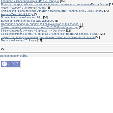
Красивая и массовая акция «Вальс Победы»
[15]
В рамках всероссийского проекта в Аликовской школе установлена «Парта Героя»
[19
Акция "Часовой у Знамени Победы"
[5]
Аликовская школа приняла участие в мероприятии, посвященном Дню Победы
[26]
Акция «Стоп ВИЧ/СПИД»
[3]
Большой школьный пикник РДШ
[10]
Весенняя кампания по посадке деревьев
[6]
Прозвенел последний звонок для выпускников 9-11 классов!
[8]
Торжественные линейки по итогам 2018-2019 учебного года
[12]
51-ые юнармейские игры «Зарница» и «Орленок»
[12]
51-ые юнармейские игры «Зарница» и «Орленок» (фото Аликовской школы)
[20]
Торжественная церемония вручения аттестатов выпускникам 9 классов
[50]
Выпускной вечер 2019 года
[17]
00
Полная версия сайта