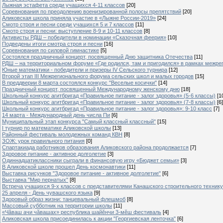
Лыжная эстафета среди учащихся 4-11 классов
[20]
Cоревнования по преодолению военизированной полосы препятствий
[20]
Аликовская школа приняла участие в «Лыжне России-2019»
[24]
Смотр строя и песни среди учащихся 5 и 7 классов
[11]
Смотр строя и песни: выступление 8-9 и 10-11 классов
[8]
Активисты РДШ – победители в номинации «Сказочная феерия»
[10]
Подведены итоги смотра строя и песни
[16]
Соревнования по силовой гимнастике
[5]
Состоялся праздничный концерт, посвященный Дню защитника Отечества
[11]
РДШ – на территориальном форуме «Где родился, там и пригодился» в рамках межр
Юные математики - победители и призеры IV Сельского турнира
[12]
Второй этап III Межрегионального форума сельских школ и малых городов
[15]
В преддверии 8 марта состоялся конкурс "Веселые косички"
[14]
Праздничный концерт, посвященный Международному женскому дню
[18]
Школьный конкурс агитбригад «Правильное питание - залог здоровья» (5-6 классы)
[1
Школьный конкурс агитбригад «Правильное питание - залог здоровья» (7-8 классы)
[6]
Школьный конкурс агитбригад «Правильное питание - залог здоровья»: 9-10 класс
[7]
14 марта - Международный день числа Пи
[6]
Муниципальный этап конкурса "Самый классный классный"
[15]
I турнир по математике Аликовской школы
[13]
Районный фестиваль молодежных команд КВН
[8]
ЗОЖ: урок правильного питания
[0]
Спартакиада работников образования Аликовского района продолжается
[7]
Здоровое питание - активное долголетие
[3]
Одиннадцатиклассники сыграли в финансовую игру «Бюджет семьи»
[3]
В Аликовской школе прошел День космонавтики
[11]
Выставка рисунков "Здоровое питание - активное долголетие"
[6]
Выставка "Мир пернатых"
[8]
Встреча учащихся 9-х классов с представителями Канашского строительного техник
25 апреля - День чувашского языка
[9]
Здоровый образ жизни: танцевальный флешмоб
[8]
Массовый субботник на территории школы
[11]
«Чăваш ачи чăвашах» республика шайĕнчи 3-мĕш фестиваль
[4]
Аликовская школа присоединилась к акции "Георгиевская ленточка"
[6]