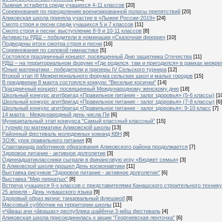
Лыжная эстафета среди учащихся 4-11 классов
[20]
Cоревнования по преодолению военизированной полосы препятствий
[20]
Аликовская школа приняла участие в «Лыжне России-2019»
[24]
Смотр строя и песни среди учащихся 5 и 7 классов
[11]
Смотр строя и песни: выступление 8-9 и 10-11 классов
[8]
Активисты РДШ – победители в номинации «Сказочная феерия»
[10]
Подведены итоги смотра строя и песни
[16]
Соревнования по силовой гимнастике
[5]
Состоялся праздничный концерт, посвященный Дню защитника Отечества
[11]
РДШ – на территориальном форуме «Где родился, там и пригодился» в рамках межр
Юные математики - победители и призеры IV Сельского турнира
[12]
Второй этап III Межрегионального форума сельских школ и малых городов
[15]
В преддверии 8 марта состоялся конкурс "Веселые косички"
[14]
Праздничный концерт, посвященный Международному женскому дню
[18]
Школьный конкурс агитбригад «Правильное питание - залог здоровья» (5-6 классы)
[1
Школьный конкурс агитбригад «Правильное питание - залог здоровья» (7-8 классы)
[6]
Школьный конкурс агитбригад «Правильное питание - залог здоровья»: 9-10 класс
[7]
14 марта - Международный день числа Пи
[6]
Муниципальный этап конкурса "Самый классный классный"
[15]
I турнир по математике Аликовской школы
[13]
Районный фестиваль молодежных команд КВН
[8]
ЗОЖ: урок правильного питания
[0]
Спартакиада работников образования Аликовского района продолжается
[7]
Здоровое питание - активное долголетие
[3]
Одиннадцатиклассники сыграли в финансовую игру «Бюджет семьи»
[3]
В Аликовской школе прошел День космонавтики
[11]
Выставка рисунков "Здоровое питание - активное долголетие"
[6]
Выставка "Мир пернатых"
[8]
Встреча учащихся 9-х классов с представителями Канашского строительного техник
25 апреля - День чувашского языка
[9]
Здоровый образ жизни: танцевальный флешмоб
[8]
Массовый субботник на территории школы
[11]
«Чăваш ачи чăвашах» республика шайĕнчи 3-мĕш фестиваль
[4]
Аликовская школа присоединилась к акции "Георгиевская ленточка"
[6]