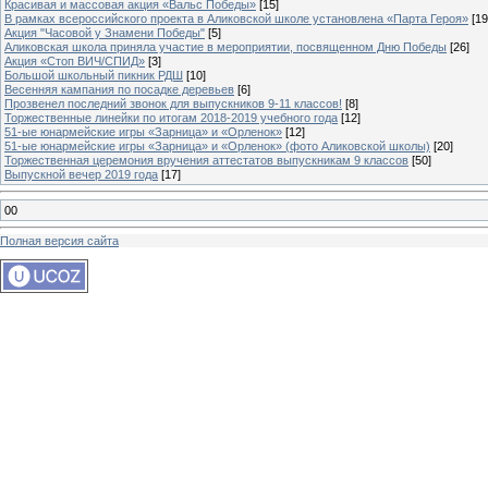
Красивая и массовая акция «Вальс Победы»
[15]
В рамках всероссийского проекта в Аликовской школе установлена «Парта Героя»
[19
Акция "Часовой у Знамени Победы"
[5]
Аликовская школа приняла участие в мероприятии, посвященном Дню Победы
[26]
Акция «Стоп ВИЧ/СПИД»
[3]
Большой школьный пикник РДШ
[10]
Весенняя кампания по посадке деревьев
[6]
Прозвенел последний звонок для выпускников 9-11 классов!
[8]
Торжественные линейки по итогам 2018-2019 учебного года
[12]
51-ые юнармейские игры «Зарница» и «Орленок»
[12]
51-ые юнармейские игры «Зарница» и «Орленок» (фото Аликовской школы)
[20]
Торжественная церемония вручения аттестатов выпускникам 9 классов
[50]
Выпускной вечер 2019 года
[17]
00
Полная версия сайта