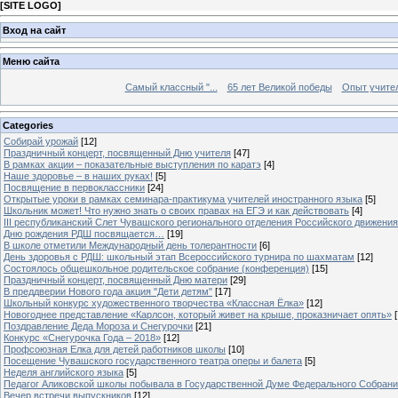
[
SITE LOGO
]
Вход на сайт
Меню сайта
Самый классный "...
65 лет Великой победы
Опыт учителе
Categories
Собирай урожай
[12]
Праздничный концерт, посвященный Дню учителя
[47]
В рамках акции – показательные выступления по каратэ
[4]
Наше здоровье – в наших руках!
[5]
Посвящение в первоклассники
[24]
Открытые уроки в рамках семинара-практикума учителей иностранного языка
[5]
Школьник может! Что нужно знать о своих правах на ЕГЭ и как действовать
[4]
III республиканский Слет Чувашского регионального отделения Российского движени
Дню рождения РДШ посвящается…
[19]
В школе отметили Международный день толерантности
[6]
День здоровья с РДШ: школьный этап Всероссийского турнира по шахматам
[12]
Состоялось общешкольное родительское собрание (конференция)
[15]
Праздничный концерт, посвященный Дню матери
[29]
В преддверии Нового года акция "Дети детям"
[17]
Школьный конкурс художественного творчества «Классная Ёлка»
[12]
Новогоднее представление «Карлсон, который живет на крыше, проказничает опять»
[
Поздравление Деда Мороза и Снегурочки
[21]
Конкурс «Снегурочка Года – 2018»
[12]
Профсоюзная Елка для детей работников школы
[10]
Посещение Чувашского государственного театра оперы и балета
[5]
Неделя английского языка
[5]
Педагог Аликовской школы побывала в Государственной Думе Федерального Собран
Вечер встречи выпускников
[12]