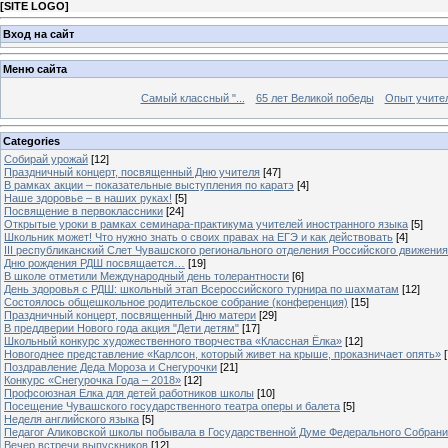
[
SITE LOGO
]
Вход на сайт
Меню сайта
Самый классный "...
65 лет Великой победы
Опыт учителе
Categories
Собирай урожай
[12]
Праздничный концерт, посвященный Дню учителя
[47]
В рамках акции – показательные выступления по каратэ
[4]
Наше здоровье – в наших руках!
[5]
Посвящение в первоклассники
[24]
Открытые уроки в рамках семинара-практикума учителей иностранного языка
[5]
Школьник может! Что нужно знать о своих правах на ЕГЭ и как действовать
[4]
III республиканский Слет Чувашского регионального отделения Российского движени
Дню рождения РДШ посвящается…
[19]
В школе отметили Международный день толерантности
[6]
День здоровья с РДШ: школьный этап Всероссийского турнира по шахматам
[12]
Состоялось общешкольное родительское собрание (конференция)
[15]
Праздничный концерт, посвященный Дню матери
[29]
В преддверии Нового года акция "Дети детям"
[17]
Школьный конкурс художественного творчества «Классная Ёлка»
[12]
Новогоднее представление «Карлсон, который живет на крыше, проказничает опять»
[
Поздравление Деда Мороза и Снегурочки
[21]
Конкурс «Снегурочка Года – 2018»
[12]
Профсоюзная Елка для детей работников школы
[10]
Посещение Чувашского государственного театра оперы и балета
[5]
Неделя английского языка
[5]
Педагог Аликовской школы побывала в Государственной Думе Федерального Собран
Вечер встречи выпускников
[12]