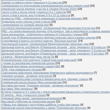
Лыжная эстафета среди учащихся 4-11 классов
[20]
Cоревнования по преодолению военизированной полосы препятствий
[20]
Аликовская школа приняла участие в «Лыжне России-2019»
[24]
Смотр строя и песни среди учащихся 5 и 7 классов
[11]
Смотр строя и песни: выступление 8-9 и 10-11 классов
[8]
Активисты РДШ – победители в номинации «Сказочная феерия»
[10]
Подведены итоги смотра строя и песни
[16]
Соревнования по силовой гимнастике
[5]
Состоялся праздничный концерт, посвященный Дню защитника Отечества
[11]
РДШ – на территориальном форуме «Где родился, там и пригодился» в рамках межр
Юные математики - победители и призеры IV Сельского турнира
[12]
Второй этап III Межрегионального форума сельских школ и малых городов
[15]
В преддверии 8 марта состоялся конкурс "Веселые косички"
[14]
Праздничный концерт, посвященный Международному женскому дню
[18]
Школьный конкурс агитбригад «Правильное питание - залог здоровья» (5-6 классы)
[1
Школьный конкурс агитбригад «Правильное питание - залог здоровья» (7-8 классы)
[6]
Школьный конкурс агитбригад «Правильное питание - залог здоровья»: 9-10 класс
[7]
14 марта - Международный день числа Пи
[6]
Муниципальный этап конкурса "Самый классный классный"
[15]
I турнир по математике Аликовской школы
[13]
Районный фестиваль молодежных команд КВН
[8]
ЗОЖ: урок правильного питания
[0]
Спартакиада работников образования Аликовского района продолжается
[7]
Здоровое питание - активное долголетие
[3]
Одиннадцатиклассники сыграли в финансовую игру «Бюджет семьи»
[3]
В Аликовской школе прошел День космонавтики
[11]
Выставка рисунков "Здоровое питание - активное долголетие"
[6]
Выставка "Мир пернатых"
[8]
Встреча учащихся 9-х классов с представителями Канашского строительного техник
25 апреля - День чувашского языка
[9]
Здоровый образ жизни: танцевальный флешмоб
[8]
Массовый субботник на территории школы
[11]
«Чăваш ачи чăвашах» республика шайĕнчи 3-мĕш фестиваль
[4]
Аликовская школа присоединилась к акции "Георгиевская ленточка"
[6]