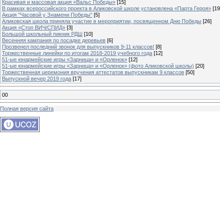
Красивая и массовая акция «Вальс Победы»
[15]
В рамках всероссийского проекта в Аликовской школе установлена «Парта Героя»
[19
Акция "Часовой у Знамени Победы"
[5]
Аликовская школа приняла участие в мероприятии, посвященном Дню Победы
[26]
Акция «Стоп ВИЧ/СПИД»
[3]
Большой школьный пикник РДШ
[10]
Весенняя кампания по посадке деревьев
[6]
Прозвенел последний звонок для выпускников 9-11 классов!
[8]
Торжественные линейки по итогам 2018-2019 учебного года
[12]
51-ые юнармейские игры «Зарница» и «Орленок»
[12]
51-ые юнармейские игры «Зарница» и «Орленок» (фото Аликовской школы)
[20]
Торжественная церемония вручения аттестатов выпускникам 9 классов
[50]
Выпускной вечер 2019 года
[17]
00
Полная версия сайта