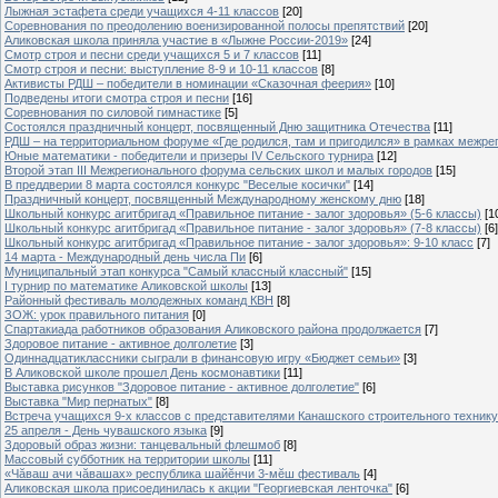
Лыжная эстафета среди учащихся 4-11 классов
[20]
Cоревнования по преодолению военизированной полосы препятствий
[20]
Аликовская школа приняла участие в «Лыжне России-2019»
[24]
Смотр строя и песни среди учащихся 5 и 7 классов
[11]
Смотр строя и песни: выступление 8-9 и 10-11 классов
[8]
Активисты РДШ – победители в номинации «Сказочная феерия»
[10]
Подведены итоги смотра строя и песни
[16]
Соревнования по силовой гимнастике
[5]
Состоялся праздничный концерт, посвященный Дню защитника Отечества
[11]
РДШ – на территориальном форуме «Где родился, там и пригодился» в рамках межр
Юные математики - победители и призеры IV Сельского турнира
[12]
Второй этап III Межрегионального форума сельских школ и малых городов
[15]
В преддверии 8 марта состоялся конкурс "Веселые косички"
[14]
Праздничный концерт, посвященный Международному женскому дню
[18]
Школьный конкурс агитбригад «Правильное питание - залог здоровья» (5-6 классы)
[1
Школьный конкурс агитбригад «Правильное питание - залог здоровья» (7-8 классы)
[6]
Школьный конкурс агитбригад «Правильное питание - залог здоровья»: 9-10 класс
[7]
14 марта - Международный день числа Пи
[6]
Муниципальный этап конкурса "Самый классный классный"
[15]
I турнир по математике Аликовской школы
[13]
Районный фестиваль молодежных команд КВН
[8]
ЗОЖ: урок правильного питания
[0]
Спартакиада работников образования Аликовского района продолжается
[7]
Здоровое питание - активное долголетие
[3]
Одиннадцатиклассники сыграли в финансовую игру «Бюджет семьи»
[3]
В Аликовской школе прошел День космонавтики
[11]
Выставка рисунков "Здоровое питание - активное долголетие"
[6]
Выставка "Мир пернатых"
[8]
Встреча учащихся 9-х классов с представителями Канашского строительного техник
25 апреля - День чувашского языка
[9]
Здоровый образ жизни: танцевальный флешмоб
[8]
Массовый субботник на территории школы
[11]
«Чăваш ачи чăвашах» республика шайĕнчи 3-мĕш фестиваль
[4]
Аликовская школа присоединилась к акции "Георгиевская ленточка"
[6]