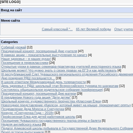
[
SITE LOGO
]
Вход на сайт
Меню сайта
Самый классный "...
65 лет Великой победы
Опыт учителе
Categories
Собирай урожай
[12]
Праздничный концерт, посвященный Дню учителя
[47]
В рамках акции – показательные выступления по каратэ
[4]
Наше здоровье – в наших руках!
[5]
Посвящение в первоклассники
[24]
Открытые уроки в рамках семинара-практикума учителей иностранного языка
[5]
Школьник может! Что нужно знать о своих правах на ЕГЭ и как действовать
[4]
III республиканский Слет Чувашского регионального отделения Российского движени
Дню рождения РДШ посвящается…
[19]
В школе отметили Международный день толерантности
[6]
День здоровья с РДШ: школьный этап Всероссийского турнира по шахматам
[12]
Состоялось общешкольное родительское собрание (конференция)
[15]
Праздничный концерт, посвященный Дню матери
[29]
В преддверии Нового года акция "Дети детям"
[17]
Школьный конкурс художественного творчества «Классная Ёлка»
[12]
Новогоднее представление «Карлсон, который живет на крыше, проказничает опять»
[
Поздравление Деда Мороза и Снегурочки
[21]
Конкурс «Снегурочка Года – 2018»
[12]
Профсоюзная Елка для детей работников школы
[10]
Посещение Чувашского государственного театра оперы и балета
[5]
Неделя английского языка
[5]
Педагог Аликовской школы побывала в Государственной Думе Федерального Собран
Вечер встречи выпускников
[12]