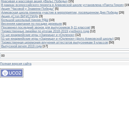
Красивая и массовая акция «Вальс Победы»
[15]
В рамках всероссийского проекта в Аликовской школе установлена «Парта Героя»
[19
Акция "Часовой у Знамени Победы"
[5]
Аликовская школа приняла участие в мероприятии, посвященном Дню Победы
[26]
Акция «Стоп ВИЧ/СПИД»
[3]
Большой школьный пикник РДШ
[10]
Весенняя кампания по посадке деревьев
[6]
Прозвенел последний звонок для выпускников 9-11 классов!
[8]
Торжественные линейки по итогам 2018-2019 учебного года
[12]
51-ые юнармейские игры «Зарница» и «Орленок»
[12]
51-ые юнармейские игры «Зарница» и «Орленок» (фото Аликовской школы)
[20]
Торжественная церемония вручения аттестатов выпускникам 9 классов
[50]
Выпускной вечер 2019 года
[17]
00
Полная версия сайта